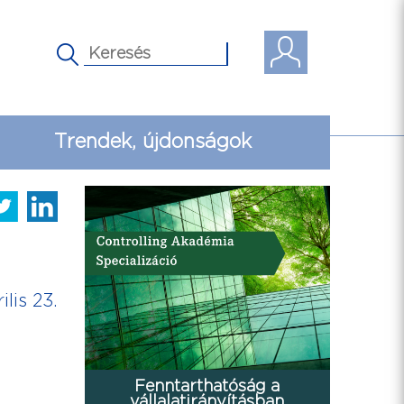
Trendek, újdonságok
ilis 23.
Fenntarthatóság a
vállalatirányításban