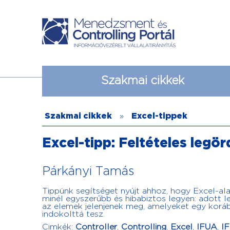
Szakmai cikkek
Szakmai cikkek
»
Excel-tippek
Excel-tipp: Feltételes legörd
Párkányi Tamás
Tippünk segítséget nyújt ahhoz, hogy Excel-ala
minél egyszerűbb és hibabiztos legyen: adott 
az elemek jelenjenek meg, amelyeket egy korább
indokolttá tesz.
Cimkék:
Controller
,
Controlling
,
Excel
,
IFUA
,
IF