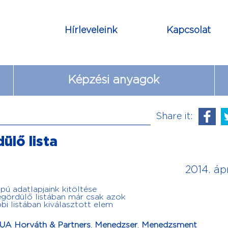
Hírleveleink
Kapcsolat
Képzési anyagok
Share it:
ülő lista
2014. ápr
pú adatlapjaink kitöltése
legördülő listában már csak azok
i listában kiválasztott elem
UA Horváth & Partners
,
Menedzser
,
Menedzsment