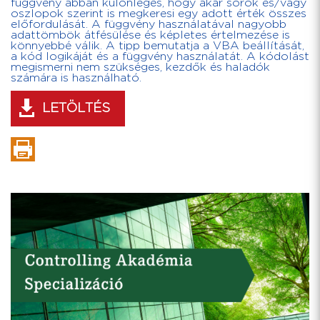
függvény abban különleges, hogy akár sorok és/vagy
oszlopok szerint is megkeresi egy adott érték összes
előfordulását. A függvény használatával nagyobb
adattömbök átfésülése és képletes értelmezése is
könnyebbé válik. A tipp bemutatja a VBA beállítását,
a kód logikáját és a függvény használatát. A kódolást
megismerni nem szükséges, kezdők és haladók
számára is használható.
LETÖLTÉS