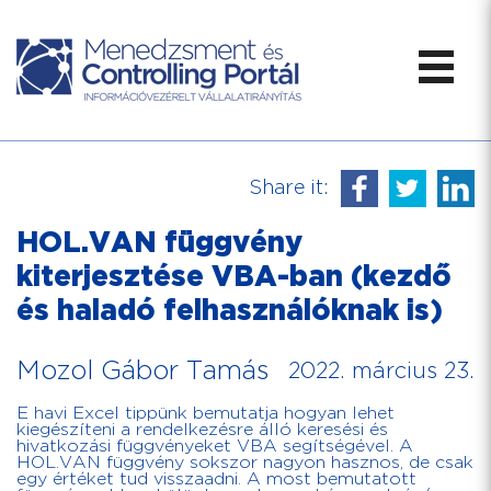
Share it:
HOL.VAN függvény
kiterjesztése VBA-ban (kezdő
és haladó felhasználóknak is)
Mozol Gábor Tamás
2022. március 23.
E havi Excel tippünk bemutatja hogyan lehet
kiegészíteni a rendelkezésre álló keresési és
hivatkozási függvényeket VBA segítségével. A
HOL.VAN függvény sokszor nagyon hasznos, de csak
egy értéket tud visszaadni. A most bemutatott