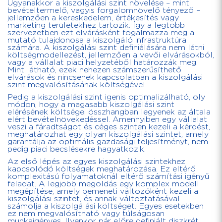
Ugyanakkor a kiszolgálási szint növelése – mint
bevételtermelő, vagyis forgalomnövelő tényező –
jellemzően a kereskedelem, értékesítés vagy
marketing területekhez tartozik. Így a legtöbb
szervezetben ezt elvárásként fogalmazza meg a
mutató tulajdonosa a kiszolgáló infrastruktúra
számára. A kiszolgálási szint definiálására nem látni
költségmodellezést, jellemzően a vevői elvárásokból,
vagy a vállalat piaci helyzetéből határozzák meg.
Mint látható, ezek nehezen számszerűsíthető
elvárások és nincsenek kapcsolatban a kiszolgálási
szint megvalósításának költségével.
Pedig a kiszolgálási szint igenis optimalizálható, oly
módon, hogy a magasabb kiszolgálási szint
elérésének költségei összhangban legyenek az általa
elért bevételnövekedéssel. Amennyiben egy vállalat
veszi a fáradtságot és céges szinten kezeli a kérdést,
meghatározhat egy olyan kiszolgálási szintet, amely
garantálja az optimális gazdasági teljesítményt, nem
pedig piaci becslésekre hagyatkozik.
Az első lépés az egyes kiszolgálási szintekhez
kapcsolódó költségek meghatározása. Ez eltérő
komplexitású folyamatoknál eltérő számítási igényű
feladat. A legjobb megoldás egy komplex modell
megépítése, amely bemeneti változóként kezeli a
kiszolgálási szintet, és annak változtatásával
számolja a kiszolgálási költséget. Egyes esetekben
ez nem megvalósítható vagy túlságosan
munkaigényes. Ilyenkor pár előre definiált diszkrét