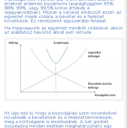
értéknél érdemes kiszámolni (iparágfüggően 95%,
98%, 99%, vagy 99,5% körüli értékek a
leggyakoribbak). Miután a vállalat elkészült ezzel, az
egyenlet másik oldala, a bevétel és a fedezet
következik. Ez rendszerint egyszerűbb feladat.
Ha megvagyunk az egyenlet mindkét oldalával, akkor
az alábbihoz hasonló ábrát kell látnunk:
Itt úgy néz ki, hogy a kiszolgálási szint növelésével
növekedik a bevételünk és a fedezettermelésünk,
meg a költségeink is emelkednek. A két görbét
összeadva minden esetben meghatározható egy