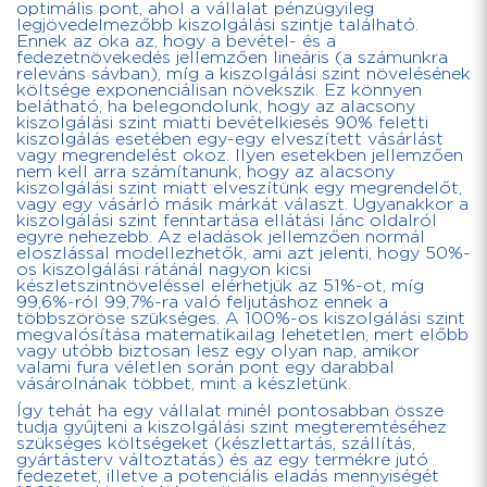
optimális pont, ahol a vállalat pénzügyileg
legjövedelmezőbb kiszolgálási szintje található.
Ennek az oka az, hogy a bevétel- és a
fedezetnövekedés jellemzően lineáris (a számunkra
releváns sávban), míg a kiszolgálási szint növelésének
költsége exponenciálisan növekszik. Ez könnyen
belátható, ha belegondolunk, hogy az alacsony
kiszolgálási szint miatti bevételkiesés 90% feletti
kiszolgálás esetében egy-egy elveszített vásárlást
vagy megrendelést okoz. Ilyen esetekben jellemzően
nem kell arra számítanunk, hogy az alacsony
kiszolgálási szint miatt elveszítünk egy megrendelőt,
vagy egy vásárló másik márkát választ. Ugyanakkor a
kiszolgálási szint fenntartása ellátási lánc oldalról
egyre nehezebb. Az eladások jellemzően normál
eloszlással modellezhetők, ami azt jelenti, hogy 50%-
os kiszolgálási rátánál nagyon kicsi
készletszintnöveléssel elérhetjük az 51%-ot, míg
99,6%-ról 99,7%-ra való feljutáshoz ennek a
többszöröse szükséges. A 100%-os kiszolgálási szint
megvalósítása matematikailag lehetetlen, mert előbb
vagy utóbb biztosan lesz egy olyan nap, amikor
valami fura véletlen során pont egy darabbal
vásárolnának többet, mint a készletünk.
Így tehát ha egy vállalat minél pontosabban össze
tudja gyűjteni a kiszolgálási szint megteremtéséhez
szükséges költségeket (készlettartás, szállítás,
gyártásterv változtatás) és az egy termékre jutó
fedezetet, illetve a potenciális eladás mennyiségét