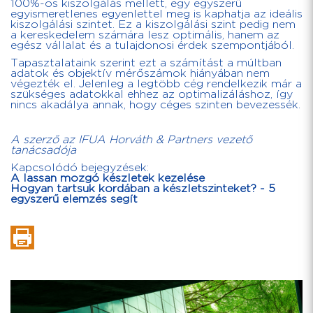
100%-os kiszolgálás mellett, egy egyszerű
egyismeretlenes egyenlettel meg is kaphatja az ideális
kiszolgálási szintet. Ez a kiszolgálási szint pedig nem
a kereskedelem számára lesz optimális, hanem az
egész vállalat és a tulajdonosi érdek szempontjából.
Tapasztalataink szerint ezt a számítást a múltban
adatok és objektív mérőszámok hiányában nem
végezték el. Jelenleg a legtöbb cég rendelkezik már a
szükséges adatokkal ehhez az optimalizáláshoz, így
nincs akadálya annak, hogy céges szinten bevezessék.
A szerző az IFUA Horváth & Partners vezető
tanácsadója
Kapcsolódó bejegyzések:
A lassan mozgó készletek kezelése
Hogyan tartsuk kordában a készletszinteket? - 5
egyszerű elemzés segít