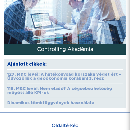
Controlling Akadémia
Ajánlott cikkek:
127. M&C levél: A hatékonyság korszaka véget ért –
Üdvözöljük a geoökonómia korában! 3. rész
119. M&C levél: Nem eladó? A cégsebezhetőség
mögött álló KPI-ok
Dinamikus tömbfüggvények használata
Oldaltérkép