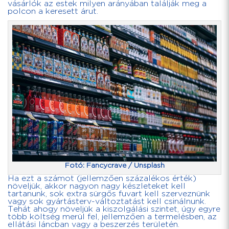
vásárlók az estek milyen arányában találják meg a
polcon a keresett árut.
Fotó: Fancycrave / Unsplash
Ha ezt a számot (jellemzően százalékos érték)
növeljük, akkor nagyon nagy készleteket kell
tartanunk, sok extra sürgős fuvart kell szerveznünk
vagy sok gyártásterv-változtatást kell csinálnunk.
Tehát ahogy növeljük a kiszolgálási szintet, úgy egyre
több költség merül fel, jellemzően a termelésben, az
ellátási láncban vagy a beszerzés területén.