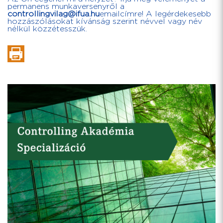
permanens munkaversenyről a
controllingvilag@ifua.hu
emailcímre! A legérdekesebb
hozzászólásokat kívánság szerint névvel vagy név
nélkül közzétesszük.