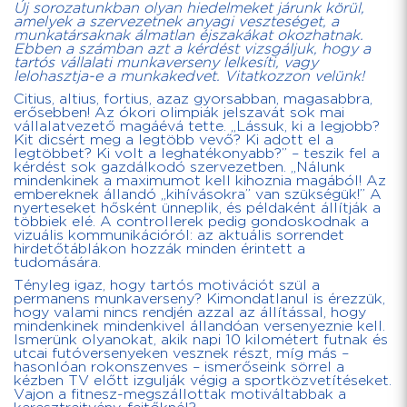
Új sorozatunkban olyan hiedelmeket járunk körül,
amelyek a szervezetnek anyagi veszteséget, a
munkatársaknak álmatlan éjszakákat okozhatnak.
Ebben a számban azt a kérdést vizsgáljuk, hogy a
tartós vállalati munkaverseny lelkesíti, vagy
lelohasztja-e a munkakedvet. Vitatkozzon velünk!
Citius, altius, fortius, azaz gyorsabban, magasabbra,
erősebben! Az ókori olimpiák jelszavát sok mai
vállalatvezető magáévá tette. „Lássuk, ki a legjobb?
Kit dicsért meg a legtöbb vevő? Ki adott el a
legtöbbet? Ki volt a leghatékonyabb?” – teszik fel a
kérdést sok gazdálkodó szervezetben. „Nálunk
mindenkinek a maximumot kell kihoznia magából! Az
embereknek állandó „kihívásokra” van szükségük!” A
nyerteseket hősként ünneplik, és példaként állítják a
többiek elé. A controllerek pedig gondoskodnak a
vizuális kommunikációról: az aktuális sorrendet
hirdetőtáblákon hozzák minden érintett a
tudomására.
Tényleg igaz, hogy tartós motivációt szül a
permanens munkaverseny? Kimondatlanul is érezzük,
hogy valami nincs rendjén azzal az állítással, hogy
mindenkinek mindenkivel állandóan versenyeznie kell.
Ismerünk olyanokat, akik napi 10 kilométert futnak és
utcai futóversenyeken vesznek részt, míg más –
hasonlóan rokonszenves – ismerőseink sörrel a
kézben TV előtt izgulják végig a sportközvetítéseket.
Vajon a fitnesz-megszállottak motiváltabbak a