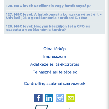
128. M&C levél: Reziliencia vagy hatékonyság?
127. M&C levél: A hatékonyság korszaka véget ért –
Üdvözöljük a geoökonómia korában! 3. rész
126. M&C levél: Hogyan készüljön fel a CFO és
csapata a geoökonómia korára?
Oldaltérkép
Impresszum
Adatkezelési tájékoztatás
Felhasználási feltételek
Controlling szakmai szervezetek