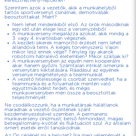
keresztrejtvény-fejtőknél?
Szerintem azok a vezetők, akik a munkahelyből
tartós sportversenyt csinálnak, demotiválják
beosztottaikat. Miért?
Nem lehet mindenkiből első. Az örök másodiknak
egy idő után elege lesz a versenyzésből.
A munkaverseny megalázza azokat, akik mindig a
3. vagy 4. kvartilisban végeznek.
A kezdeti sikerek mámorító érzését nem lehet
állandóvá tenni. A kiégés törvényszerű. Vajon
mikor lesz ennek vége? Tényleg így akarok
robotolni hátralévő életemben? Mikor szálljak ki?
A munkaversenyben az egyén nem kooperálni
akar, hanem győzni. Számtalan intrikát ismerünk a
versenytárs kiiktatására. Ráadásul az egyének
versenye megmételyezi a teammunkát.
A vezető hitelessége is csorbát szenvedhet, ha a
teammunka és a folyamatok mentén való
együttműködést hirdeti, és mégis
munkaversenyben méri össze a beosztottak
teljesítményét.
Ne csodálkozzunk, ha a munkatársak hálátlanok
maradnak a vezető őszintének szánt
kezdeményezésével szemben. A permanens
munkaverseny cinizmust, belső felmondást, magas
betegállomány-kvótát és fluktuációt szül. Az általam
ismert esetek erről tanúskodnak.
Az Ön cégénél mi a helyzet? Írja meg véleményét a