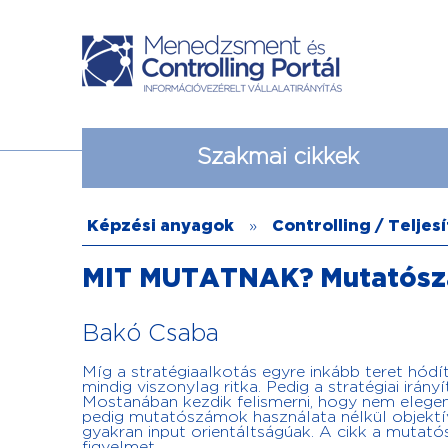
Szakmai cikkek
Képzési anyagok
»
Controlling / Telj
MIT MUTATNAK? Mutatószá
Bakó Csaba
Míg a stratégiaalkotás egyre inkább teret hó
mindig viszonylag ritka. Pedig a stratégiai irá
Mostanában kezdik felismerni, hogy nem elegend
pedig mutatószámok használata nélkül objektí
gyakran input orientáltságúak. A cikk a mutató
figyelmet.