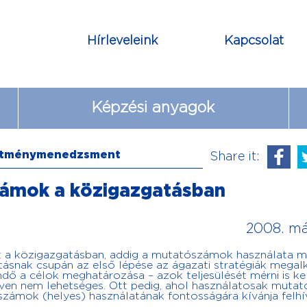
Hírleveleink
Kapcsolat
Képzési anyagok
esítménymenedzsment
Share it:
mok a közigazgatásban
2008. má
dít a közigazgatásban, addig a mutatószámok használata 
nyításnak csupán az első lépése az ágazati stratégiák megal
ő a célok meghatározása – azok teljesülését mérni is kel
ven nem lehetséges. Ott pedig, ahol használatosak mutat
számok (helyes) használatának fontosságára kívánja felhí