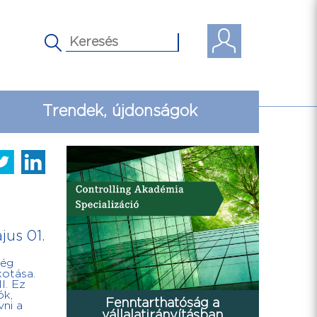
Trendek, újdonságok
jus 01.
még
kotása.
l. Ez
ók,
Fenntarthatóság a
vni a
vállalatirányításban