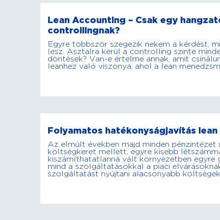
Lean Accounting – Csak egy hangzato
controllingnak?
Egyre többször szegezik nekem a kérdést, mi
lesz. Asztalra kerül a controlling szinte min
döntések? Van-e értelme annak, amit csinálun
leanhez való viszonya, ahol a lean menedzs
Folyamatos hatékonyságjavítás lean
Az elmúlt években majd minden pénzintézet 
költségkeret mellett, egyre kisebb létszámmal
kiszámíthatatlanná vált környezetben egyre 
mind a szolgáltatásokkal a piaci elvárásokna
szolgáltatást nyújtani alacsonyabb költségek