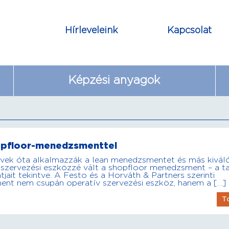
Hírleveleink
Kapcsolat
Képzési anyagok
opfloor-menedzsmenttel
 évek óta alkalmazzák a lean menedzsmentet és más kivál
 szervezési eszközzé vált a shopfloor menedzsment – a t
jait tekintve. A Festo és a Horváth & Partners szerinti
ent nem csupán operatív szervezési eszköz, hanem a […]
T