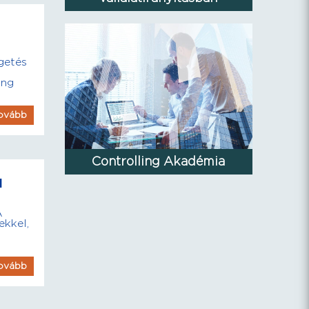
getés
ing
ovább
Controlling Akadémia
l
A
ekkel,
ovább