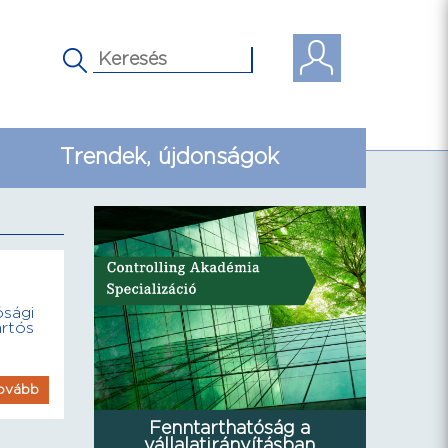
Trendek, újdonságok
ósági
artós
ovább
Fenntarthatóság a
vállalatirányításban