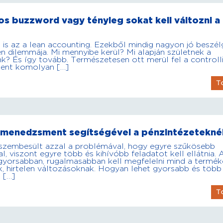
s buzzword vagy tényleg sokat kell változni a
 is az a lean accounting. Ezekből mindig nagyon jó beszél
den dilemmája. Mi mennyibe kerül? Mi alapján születnek a
k? És így tovább. Természetesen ott merül fel a controll
ment komolyan […]
T
 menedzsment segítségével a pénzintézetekné
szembesült azzal a problémával, hogy egyre szűkösebb
, viszont egyre több és kihívóbb feladatot kell ellátnia. 
gyorsabban, rugalmasabban kell megfelelni mind a termék
k, hirtelen változásoknak. Hogyan lehet gyorsabb és több
 […]
T