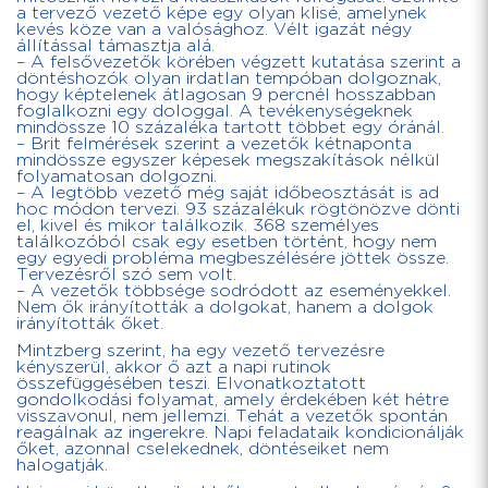
a tervező vezető képe egy olyan klisé, amelynek
kevés köze van a valósághoz. Vélt igazát négy
állítással támasztja alá.
– A felsővezetők körében végzett kutatása szerint a
döntéshozók olyan irdatlan tempóban dolgoznak,
hogy képtelenek átlagosan 9 percnél hosszabban
foglalkozni egy dologgal. A tevékenységeknek
mindössze 10 százaléka tartott többet egy óránál.
– Brit felmérések szerint a vezetők kétnaponta
mindössze egyszer képesek megszakítások nélkül
folyamatosan dolgozni.
– A legtöbb vezető még saját időbeosztását is ad
hoc módon tervezi. 93 százalékuk rögtönözve dönti
el, kivel és mikor találkozik. 368 személyes
találkozóból csak egy esetben történt, hogy nem
egy egyedi probléma megbeszélésére jöttek össze.
Tervezésről szó sem volt.
– A vezetők többsége sodródott az eseményekkel.
Nem ők irányították a dolgokat, hanem a dolgok
irányították őket.
Mintzberg szerint, ha egy vezető tervezésre
kényszerül, akkor ő azt a napi rutinok
összefüggésében teszi. Elvonatkoztatott
gondolkodási folyamat, amely érdekében két hétre
visszavonul, nem jellemzi. Tehát a vezetők spontán
reagálnak az ingerekre. Napi feladataik kondicionálják
őket, azonnal cselekednek, döntéseiket nem
halogatják.