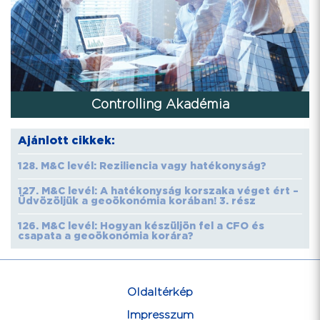
Controlling Akadémia
Ajánlott cikkek:
128. M&C levél: Reziliencia vagy hatékonyság?
127. M&C levél: A hatékonyság korszaka véget ért –
Üdvözöljük a geoökonómia korában! 3. rész
126. M&C levél: Hogyan készüljön fel a CFO és
csapata a geoökonómia korára?
Oldaltérkép
Impresszum