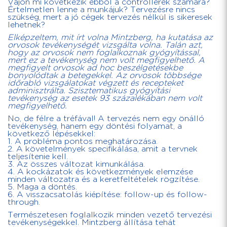
Vajon mi következik ebből a controllerek számára?
Értelmetlen lenne a munkájuk? Tervezésre nincs
szükség, mert a jó cégek tervezés nélkül is sikeresek
lehetnek?
Elképzeltem, mit írt volna Mintzberg, ha kutatása az
orvosok tevékenységét vizsgálta volna. Talán azt,
hogy az orvosok nem foglalkoznak gyógyítással,
mert ez a tevékenység nem volt megfigyelhető. A
megfigyelt orvosok ad hoc beszélgetésekbe
bonyolódtak a betegekkel. Az orvosok többsége
időrabló vizsgálatokat végzett és recepteket
adminisztrálta. Szisztematikus gyógyítási
tevékenység az esetek 93 százalékában nem volt
megfigyelhető.
No, de félre a tréfával! A tervezés nem egy önálló
tevékenység, hanem egy döntési folyamat, a
következő lépésekkel:
1. A probléma pontos meghatározása.
2. A követelmények specifikálása, amit a tervnek
teljesítenie kell.
3. Az összes változat kimunkálása.
4. A kockázatok és következmények elemzése
minden változatra és a keretfeltételek rögzítése.
5. Maga a döntés.
6. A visszacsatolás kiépítése: follow-up és follow-
through.
Természetesen foglalkozik minden vezető tervezési
tevékenységekkel. Mintzberg állítása tehát