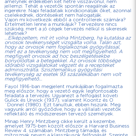
amelynek érdekében két hétre visszavonul, nem
jellemzi. Tehát a vezetők spontán reagálnak az
ingerekre. Napi feladataik kondicionálják őket, azonnal
cselekednek, döntéseiket nem halogatják.
Vajon mi következik ebből a controllerek számára?
Értelmetlen lenne a munkájuk? Tervezésre nincs
szükség, mert a jó cégek tervezés nélkül is sikeresek
lehetnek?
…Elképzeltem, mit írt volna Mintzberg, ha kutatása az
orvosok tevékenységét vizsgálta volna. Talán azt,
hogy az orvosok nem foglalkoznak gyógyítással,
mert ez a tevékenység nem volt megfigyelhető. A
megfigyelt orvosok ad hoc beszélgetésekbe
bonyolódtak a betegekkel. Az orvosok többsége
időrabló vizsgálatokat végzett és a recepteket
adminisztrálta. Szisztematikus gyógyítási
tevékenység az esetek 93 százalékában nem volt
megfigyelhető…
Fayol 1916-ban megjelent munkájában fogalmazta
meg először, hogy a vezető egyik legfontosabb
feladata a tervezés. Ugyanezt a felfogást követi
Gulick és Urwick (1937), valamint Koontz és O
´Donnel (1980). Ezt tanultuk, ebben hiszünk. Meg
vagyunk arról győződve, hogy a vállalati vezetők
reflektáló és módszeresen tervező személyek.
Minap Henry Mintzberg cikke került a kezembe,
amelyet 1975-ben közölt először a Harvard Business
Review 4. számában. Mintzberg támadja, és
mítosznak nevezi a klasszikusok felfogását. Szerinte