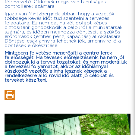
félrevezető. Cikkének mégis van tanulsága a
controllerek számára.
Igaza van Mintzbergnek abban, hogy a vezetők
többsége kevés időt tud szentelni a tervezés
feladataira. Ez nem baj, ha két dolgot képes
biztosítani: gondoskodik a célokról a munkatársak
számára, és időben meghozza döntéseit a szűkös
erőforrások (ember, pénz, kapacitás) allokálására.
Döntései csak annyira lehetnek jók, amennyire jó a
döntések előkészítése.
Mintzberg felvetése megerősíti a controllerek
felelősségét. Ha tévesek előrejelzéseink, ha nem jól
dolgozzuk ki a tervváltozatokat, és nem moderáljuk
a tervezési folyamatot, akkor az időhiánnyal
küszködő vezetők aligha lesznek képesek a
rendelkezésre álló rövid idő alatt jó célokat és
terveket készíteni.