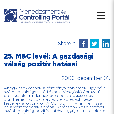
Share it:
25. M&C levél: A gazdasági
válság pozitív hatásai
2006. december 01.
Ahogy csökkennek a részvényárfolyamok, úgy nő a
száma a válságszakértőknek. Vészjósló ábrázatú
politikusok, mindenhez értő politológusok és
gondterhelt közgazdák egyre sötétebb képet
festenek a jövőnkről. A Controlling Világ nem száll
be a vészmadarak sorába. Karácsony közeledtével
inkább a válság pozitív hatásait gyűjtöttük csokorba,