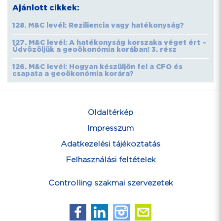
Ajánlott cikkek:
128. M&C levél: Reziliencia vagy hatékonyság?
127. M&C levél: A hatékonyság korszaka véget ért –
Üdvözöljük a geoökonómia korában! 3. rész
126. M&C levél: Hogyan készüljön fel a CFO és
csapata a geoökonómia korára?
Oldaltérkép
Impresszum
Adatkezelési tájékoztatás
Felhasználási feltételek
Controlling szakmai szervezetek