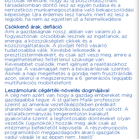
biztosak lehetünk, hogy az új posztindusztriális
társadalomban döntő lesz az egyén tudása és a
nemzetközi munkamegosztásba való bekapcsolódási
képessége. Újra érdemes lesz tanulni, mert ez lesz a
legjobb, ha nem az egyetlen út a felemelkedésre.
Csökkenő árak, defláció
Ami a gazdaságnak rossz, abban van valami jó a
fogyasztónak: olcsóbbak lesznek az ingatlanok, az
energia, a közszükségleti cikkek és a
közszolgáltatások. A jövőjét féltő vásárló
tudatosabbá válik. Kevésbé lelkesedik a
presztízstermékekért, és csak azt veszi meg, amire a
megélhetéséhez feltétlenül szüksége van.
Kevesebbet csalódik, mert igényeit a realitásokhoz
igazítja. A vasárnapjait nem a bevásárlásnak szenteli.
Akinek a napi megélhetés a gondja, nem frusztrálódik
azon, sikerül-e megszereznie a 6. generációs legújabb
multifunkciós mobiltelefont.
Leszámolunk cégérték-növelés dogmájával
A cég nem azért van, hogy a gazdag embereket még
gazdagabbá tegye. A st.galleni Malik professzor
szerint az amerikai vezetőképzőkben prédikált
shareholder value gondolkodás kudarcot vallott. A
vállalatkormányzás tengerentúlon kialakult
gyakorlata szerint a legfontosabb döntéseket olyan
vezetők (ügynökök) hozzák meg, akik csak az
intézményi befektetőt képviselik. A részvényopciós
programokból meggazdagodni akaró igazgatók
vadul vágják le az éppen nem „tejelő”