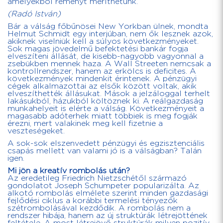
amelyekből reményt meríthetünk.
(Radó István)
Bár a válság főbűnösei New Yorkban ülnek, mondta
Helmut Schmidt egy interjúban, nem ők lesznek azok,
akiknek viselniük kell a súlyos következményeket.
Sok magas jövedelmű befektetési bankár fogja
elveszíteni állását, de kisebb-nagyobb vagyonnal a
zsebükben mennek haza. A Wall Streeten nemcsak a
kontrollrendszer, hanem az erkölcs is deficites. A
következmények mindenkit érintenek. A pénzügyi
cégek alkalmazottai az elsők között voltak, akik
elveszíthették állásukat. Mások a jelzáloggal terhelt
lakásukból, házukból költöznek ki. A reálgazdaság
munkahelyeit is elérte a válság. Következményeit a
magasabb adóterhek miatt többiek is meg fogják
érezni, mert valakinek meg kell fizetnie a
veszteségeket.
A sok-sok elszenvedett pénzügyi és egzisztenciális
csapás mellett van valami jó is a válságban? Talán
igen.
Mi jön a kreatív rombolás után?
Az eredetileg Friedrich Nietzschétől származó
gondolatot Joseph Schumpeter popularizálta. Az
alkotó rombolás elmélete szerint minden gazdasági
fejlődési ciklus a korábbi termelési tényezők
szétrombolásával kezdődik. A rombolás nem a
rendszer hibája, hanem az új struktúrák létrejöttének