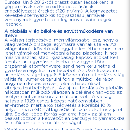
Európai Unió 2012-től drasztikusan lecsökkenti a
gépjárművek széndioxid kibocsátásának
engedélyezett értékét (120 gr/km). A környezetet
kevésbé szennyező kis fogyasztású járművek
versenyének győztesei a leginnovatívabb cégek
lesznek.
A globális világ békére és együttműködésre van
ítélve
A válság terjedésével még világosabb lesz, hogy a
világ vezető országai egymásra vannak utalva. Az I.
világháborút követő válsággal ellentétben most nem
lehet vámokkal megvédeni a hazai piacokat. Nincs
más választás, stabil gazdasági kapcsolatokat kell
fenntartani egymással. Hiába lesz egyre több
országnak atomfegyvere, senki nem kerülhetne ki
győztesen egy konfrontációból. Az USA központú
unipoláris világot egy 6-8 központú multipoláris világ
váltja fel. Amerika tanulni fog a múltból, és rájön,
hogy nem képes erővel, lokális háborúkkal
kiterjeszteni befolyását. Az új multipoláris és globális
hálózatban működő világban a békének nagyobb az
esélye, mint amekkora a múltban volt. A válság
hatása a 1929-eshez képest hatékonyabban
enyhíthető, mert a költségvetés a korábbi 10 %
helyett ma a GDP átlag 50%-át százalékát osztja el
újra. Sokkal több forrás van arra, hogy az állam
beavatkozzon a kedvezőtlen pénzügyi folyamatokba,
és csökkentse a szociális válságot.