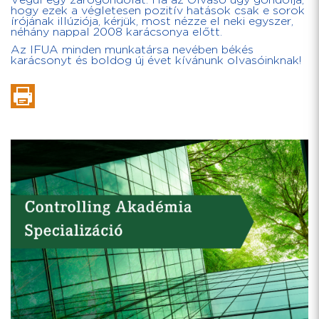
Végül egy zárógondolat. Ha az Olvasó úgy gondolja,
hogy ezek a végletesen pozitív hatások csak e sorok
írójának illúziója, kérjük, most nézze el neki egyszer,
néhány nappal 2008 karácsonya előtt.
Az IFUA minden munkatársa nevében békés
karácsonyt és boldog új évet kívánunk olvasóinknak!