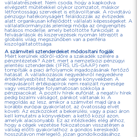
vállalatrészeket. Nem csoda, hogy a kapkodva
elvégzett műtétekkel olykor izomzatot, máskor
létfontosságú szerveket is eltávolítanak. A rövidtávú
pénzügyi hatékonyságért feláldozzák az évtizedek
alatt organikusan kifejlődött vállalati képességeket. A
vállalatkormányzás jelenlegi módja az öngyengítés
hatásos modellje, amely betöltötte funkcióját: a
felvásárlások és kiszervezések nyomán létrejött a
globális világ, megszűnőben van a periféria
kiszolgáltatottsága.
A számviteli sztenderdeket módosítani fogják
Miért kerülnek időről-időre a szakadék szélére a
pénzintézetek? Azért, mert a nemzetközi pénzügyi
jelentési sztenderdek (IFRS, US-GAAP) nem
tompítják a piaci árfolyamok ingadozásának fertőző
hatását. A vállalkozások negyedévről negyedévre
értékhelyesbítést hajtanak végre könyveikben. A
megvásárolt értékpapírok nem realizált nyeresége
vagy vesztesége folyamatosan sokkolja a
pénzpiacokat. A pozitív hírek eufóriát, a negatív hírek
pedig bizalmi válságot, pánikot váltanak ki. A
megoldás az lesz, amikor a számvitel majd újra a
korábbi európai gyakorlatot, az óvatosság elvét
követi. Az eszközöket a bekerülési, vagy a piaci áron
kell kimutatni a könyvekben: a kettő közül azon,
amelyik alacsonyabb. Ez az intézkedés elég ahhoz,
hogy a cégek vezetése fokozatosan visszatérjen a
válság előtti gyakorlathoz: a gondos kereskedő
hosszútávon mérlegelő, józan gondolkodásához.