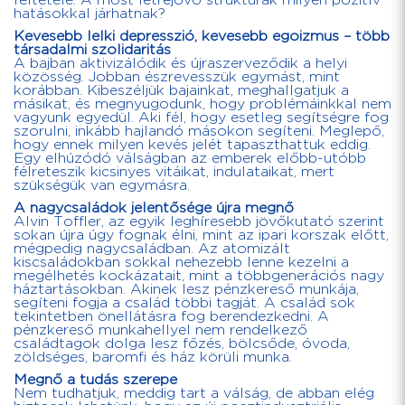
feltétele. A most létrejövő struktúrák milyen pozitív
hatásokkal járhatnak?
Kevesebb lelki depresszió, kevesebb egoizmus – több
társadalmi szolidaritás
A bajban aktivizálódik és újraszerveződik a helyi
közösség. Jobban észrevesszük egymást, mint
korábban. Kibeszéljük bajainkat, meghallgatjuk a
másikat, és megnyugodunk, hogy problémáinkkal nem
vagyunk egyedül. Aki fél, hogy esetleg segítségre fog
szorulni, inkább hajlandó másokon segíteni. Meglepő,
hogy ennek milyen kevés jelét tapaszthattuk eddig.
Egy elhúzódó válságban az emberek előbb-utóbb
félreteszik kicsinyes vitáikat, indulataikat, mert
szükségük van egymásra.
A nagycsaládok jelentősége újra megnő
Alvin Toffler, az egyik leghíresebb jövőkutató szerint
sokan újra úgy fognak élni, mint az ipari korszak előtt,
mégpedig nagycsaládban. Az atomizált
kiscsaládokban sokkal nehezebb lenne kezelni a
megélhetés kockázatait, mint a többgenerációs nagy
háztartásokban. Akinek lesz pénzkereső munkája,
segíteni fogja a család többi tagját. A család sok
tekintetben önellátásra fog berendezkedni. A
pénzkereső munkahellyel nem rendelkező
családtagok dolga lesz főzés, bölcsőde, óvoda,
zöldséges, baromfi és ház körüli munka.
Megnő a tudás szerepe
Nem tudhatjuk, meddig tart a válság, de abban elég