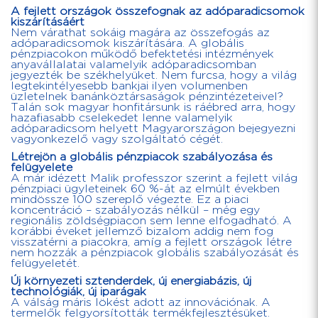
A fejlett országok összefognak az adóparadicsomok
kiszárításáért
Nem várathat sokáig magára az összefogás az
adóparadicsomok kiszárítására. A globális
pénzpiacokon működő befektetési intézmények
anyavállalatai valamelyik adóparadicsomban
jegyezték be székhelyüket. Nem furcsa, hogy a világ
legtekintélyesebb bankjai ilyen volumenben
üzletelnek banánköztársaságok pénzintézeteivel?
Talán sok magyar honfitársunk is ráébred arra, hogy
hazafiasabb cselekedet lenne valamelyik
adóparadicsom helyett Magyarországon bejegyezni
vagyonkezelő vagy szolgáltató cégét.
Létrejön a globális pénzpiacok szabályozása és
felügyelete
A már idézett Malik professzor szerint a fejlett világ
pénzpiaci ügyleteinek 60 %-át az elmúlt években
mindössze 100 szereplő végezte. Ez a piaci
koncentráció – szabályozás nélkül – még egy
regionális zöldségpiacon sem lenne elfogadható. A
korábbi éveket jellemző bizalom addig nem fog
visszatérni a piacokra, amíg a fejlett országok létre
nem hozzák a pénzpiacok globális szabályozását és
felügyeletét.
Új környezeti sztenderdek, új energiabázis, új
technológiák, új iparágak
A válság máris lökést adott az innovációnak. A
termelők felgyorsították termékfejlesztésüket.