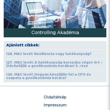
Controlling Akadémia
Ajánlott cikkek:
128. M&C levél: Reziliencia vagy hatékonyság?
127. M&C levél: A hatékonyság korszaka véget ért –
Üdvözöljük a geoökonómia korában! 3. rész
126. M&C levél: Hogyan készüljön fel a CFO és
csapata a geoökonómia korára?
Oldaltérkép
Impresszum