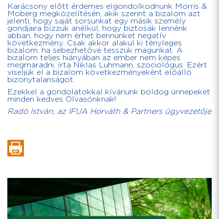
Karácsony előtt érdemes elgondolkodnunk Morris &
Moberg megközelítésén, akik szerint a bizalom azt
jelenti, hogy saját sorsunkat egy másik személy
gondjaira bízzuk anélkül, hogy biztosak lennénk
abban, hogy nem érhet bennünket negatív
következmény. Csak akkor alakul ki tényleges
bizalom, ha sebezhetővé tesszük magunkat. A
bizalom teljes hiányában az ember nem képes
megmaradni, írta Niklas Luhmann, szociológus. Ezért
viseljük el a bizalom következményeként előálló
bizonytalanságot.
Ezekkel a gondolatokkal kívánunk boldog ünnepeket
minden kedves Olvasónknak!
Radó István, az IFUA Horváth & Partners ügyvezetője