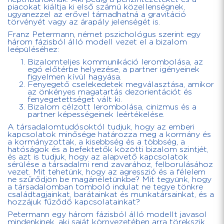
piacokat kiáltja ki első számú közellenségnek,
ugyanezzel az erővel támadhatná a gravitáció
törvényét vagy az árapály jelenségét is.
Franz Petermann, német pszichológus szerint egy
három fázisból álló modell vezet el a bizalom
leépüléséhez:
Bizalomteljes kommunikáció lerombolása, az
egó előtérbe helyezése, a partner igényeinek
figyelmen kívül hagyása.
Fenyegető cselekedetek megválasztása, amikor
az önkényes magatartás dezorientációt és
fenyegetettséget vált ki.
Bizalom célzott lerombolása, cinizmus és a
partner képességeinek leértékelése.
A társadalomtudósoktól tudjuk, hogy az emberi
kapcsolatok minősége határozza meg a kormány és
a kormányzottak, a kisebbség és a többség, a
hatóságok és a befektetők közötti bizalom szintjét,
és azt is tudjuk, hogy az alapvető kapcsolatok
sérülése a társadalmi rend zavarához, felborulásához
vezet. Mit tehetünk, hogy az agresszió és a félelem
ne szűrődjön be magánéletünkbe? Mit tegyünk, hogy
a társadalomban tomboló indulat ne tegye tönkre
családtagjainkat, barátainkat és munkatársainkat, és a
hozzájuk fűződő kapcsolatainkat?
Petermann egy három fázisból álló modellt javasol
mindenkinek, aki saját környezetében arra törekszik,