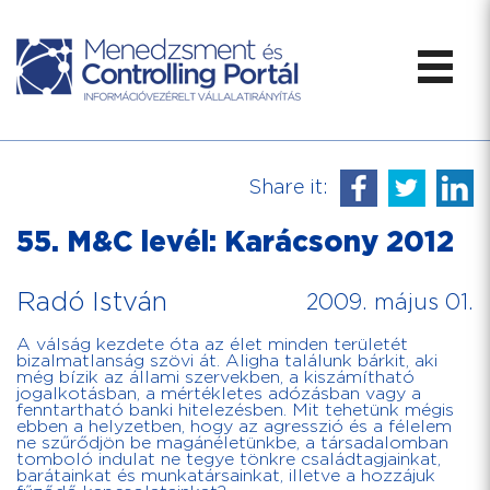
Share it:
55. M&C levél: Karácsony 2012
Radó István
2009. május 01.
A válság kezdete óta az élet minden területét
bizalmatlanság szövi át. Aligha találunk bárkit, aki
még bízik az állami szervekben, a kiszámítható
jogalkotásban, a mértékletes adózásban vagy a
fenntartható banki hitelezésben. Mit tehetünk mégis
ebben a helyzetben, hogy az agresszió és a félelem
ne szűrődjön be magánéletünkbe, a társadalomban
tomboló indulat ne tegye tönkre családtagjainkat,
barátainkat és munkatársainkat, illetve a hozzájuk