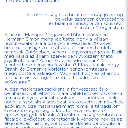
fűződő kapcsolatainkat?
„Az óvatosság és a bizalmatlanság jó dolog,
de velük szemben óvatosságra
és bizalmatlanságra van szükség.”
Christian Morgenstern
A német Manager Magazin októberi számában
Hermann Simon megállapította, hogy a válság
legsúlyosabb ára a bizalom elvesztése. 2012-ben
bizalmatlanság szőtte át az élet minden területét
nemcsak Európában, hanem Magyarországon is. Bízik
még valaki az állami szervekben? A kiszámítható
jogalkotásban? A mértékletes adózásban? A
fenntartható banki hitelezésben? Elhiszi valaki, hogy
Draghi és Bernanke korlátlan pénznyomtatása
megoldotta a válságot? Vagy azt, hogy az államok
valaha is vissza fogják fizetni a felhalmozott
adósságot?
A bizalmatlanság csökkenti a fogyasztást és a
beruházásokat, eltántorítja a befektetőket, csökkenti
a munkahelyek számát, csökkenti az adóbevételeket,
növeli a szociális kiadásokat, és közvetetten növeli az
adókat. A bizalmatlanság miatt romlik a társadalom
közérzete, egészségi állapota, növekednek az
egészségügyi kiadások. A bizalmatlanság rombolja a
fiatalok jövőképét, a tehetségek kivándorolnak, és az
elkeseredés miatt egyre többen dőlnek be populista
néptribunoknak. Aki pedig a pénzintézeteket és a