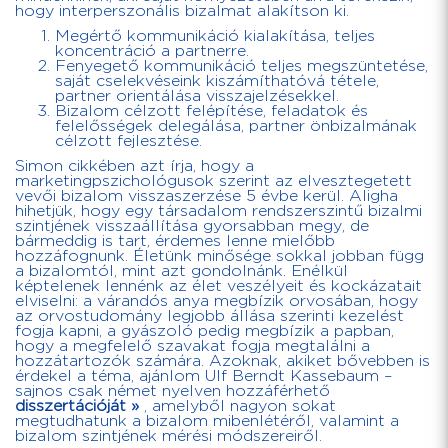
hogy interperszonális bizalmat alakítson ki.
Megértő kommunikáció kialakítása, teljes
koncentráció a partnerre.
Fenyegető kommunikáció teljes megszüntetése,
saját cselekvéseink kiszámíthatóvá tétele,
partner orientálása visszajelzésekkel.
Bizalom célzott felépítése, feladatok és
felelősségek delegálása, partner önbizalmának
célzott fejlesztése.
Simon cikkében azt írja, hogy a
marketingpszichológusok szerint az elvesztegetett
vevői bizalom visszaszerzése 5 évbe kerül. Aligha
hihetjük, hogy egy társadalom rendszerszintű bizalmi
szintjének visszaállítása gyorsabban megy, de
bármeddig is tart, érdemes lenne mielőbb
hozzáfognunk. Életünk minősége sokkal jobban függ
a bizalomtól, mint azt gondolnánk. Enélkül
képtelenek lennénk az élet veszélyeit és kockázatait
elviselni: a várandós anya megbízik orvosában, hogy
az orvostudomány legjobb állása szerinti kezelést
fogja kapni, a gyászoló pedig megbízik a papban,
hogy a megfelelő szavakat fogja megtalálni a
hozzátartozók számára. Azoknak, akiket bővebben is
érdekel a téma, ajánlom Ulf Berndt Kassebaum –
sajnos csak német nyelven hozzáférhető
disszertációját »
, amelyből nagyon sokat
megtudhatunk a bizalom mibenlétéről, valamint a
bizalom szintjének mérési módszereiről.