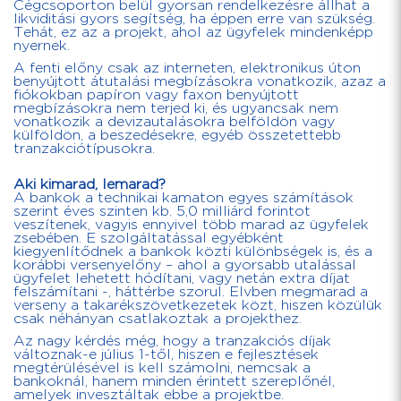
Cégcsoporton belül gyorsan rendelkezésre állhat a
likviditási gyors segítség, ha éppen erre van szükség.
Tehát, ez az a projekt, ahol az ügyfelek mindenképp
nyernek.
A fenti előny csak az interneten, elektronikus úton
benyújtott átutalási megbízásokra vonatkozik, azaz a
fiókokban papíron vagy faxon benyújtott
megbízásokra nem terjed ki, és ugyancsak nem
vonatkozik a devizautalásokra belföldön vagy
külföldön, a beszedésekre, egyéb összetettebb
tranzakciótípusokra.
Aki kimarad, lemarad?
A bankok a technikai kamaton egyes számítások
szerint éves szinten kb. 5,0 milliárd forintot
veszítenek, vagyis ennyivel több marad az ügyfelek
zsebében. E szolgáltatással egyébként
kiegyenlítődnek a bankok közti különbségek is, és a
korábbi versenyelőny – ahol a gyorsabb utalással
ügyfelet lehetett hódítani, vagy netán extra díjat
felszámítani -, háttérbe szorul. Elvben megmarad a
verseny a takarékszövetkezetek közt, hiszen közülük
csak néhányan csatlakoztak a projekthez.
Az nagy kérdés még, hogy a tranzakciós díjak
változnak-e július 1-től, hiszen e fejlesztések
megtérülésével is kell számolni, nemcsak a
bankoknál, hanem minden érintett szereplőnél,
amelyek invesztáltak ebbe a projektbe.