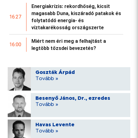
Energiakrízis: rekordhőség, kicsit
magasabb Duna, kiszáradó patakok és
16:27
folytatódó energia- és
víztakarékosság országszerte
Miért nem éri meg a felhajtást a
16:00
legtöbb tőzsdei bevezetés?
Goszták Árpád
Tovább »
Besenyő János, Dr., ezredes
Tovább »
Havas Levente
Tovább »