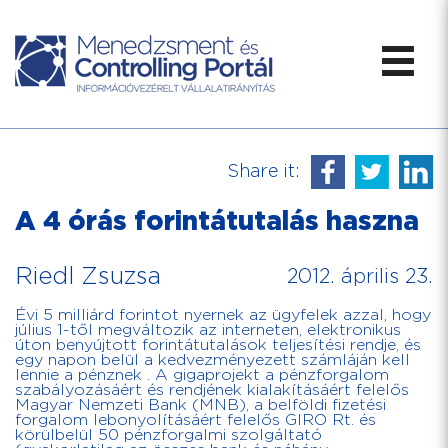
Share it:
A 4 órás forintátutalás haszna
Riedl Zsuzsa
2012. április 23.
Évi 5 milliárd forintot nyernek az ügyfelek azzal, hogy
július 1-től megváltozik az interneten, elektronikus
úton benyújtott forintátutalások teljesítési rendje, és
egy napon belül a kedvezményezett számláján kell
lennie a pénznek . A gigaprojekt a pénzforgalom
szabályozásáért és rendjének kialakításáért felelős
Magyar Nemzeti Bank (MNB), a belföldi fizetési
forgalom lebonyolításáért felelős GIRO Rt. és
körülbelül 50 pénzforgalmi szolgáltató