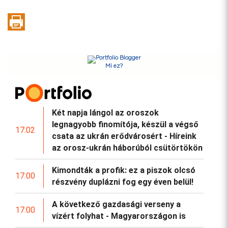
Mi ez?
Két napja lángol az oroszok
legnagyobb finomítója, készül a végső
17:02
csata az ukrán erődvárosért - Híreink
az orosz-ukrán háborúból csütörtökön
Kimondták a profik: ez a piszok olcsó
17:00
részvény duplázni fog egy éven belül!
A következő gazdasági verseny a
17:00
vízért folyhat - Magyarországon is