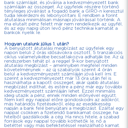
bank számláját, és jóváírja a kedvezményezett bank
számláján az összeget. Az ügyfelek részére történő
tényleges jóváírást a fogadó bank a GIRO-n keresztül
tudja lekérdezni és lebonyolítani. E rendben a forint
átutalása minimálisan másnapi jóváírással történik. A
ma elutalt pénz felett már nem rendelkezik az ügyfél,
és az egy napig úton levő pénz technikai kamatát a
bankok nyelik le.
Hogyan utalunk július 1. után?
A benyújtott átutalási megbízást az ügyfelek egy
napon belüli 2 órás idősávokra osztott, 5 tranzakciós
ciklus valamelyikébe becsatlakozva adhatják be. Az új
rendszerben tehát pl. a reggel 9-kor benyújtott
átutalási megbízást – amennyiben megfelel minden
követelménynek – az új szabályok szerint 4 órán
belül a kedvezményezett számláján jóvá kell írni. E
szerint a kedvezményezett már 13 óra után fel is
használhatja a kapott összeget, akár újabb átutalási
megbízást indíthat, és estére a pénz már egy további
kedvezményezett számláján lehet. Ezzel minimális
ideig utazik a pénz, ennek minden előnyével együtt.
Nem kell egy nappal előre gondoskodni az adókról,
más határidős fizetésekről, elég az esedékesség
napján a bank felé benyújtani a megbízást. Ezáltal egy
nappal csökken a fizetendő bankkamat összege, ha
hitelből gazdálkodik a cég. Ha nincs hitele, a szabad
források egy nappal tovább köthetők le, nő a
betéttel vagy más befektetéssel realizálható kamat.