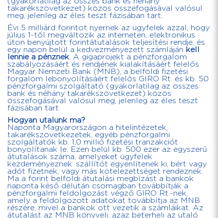
(gyakorlatilag az összes bank és néhány
takarékszövetkezet) közös összefogásával valósul
meg, jelenleg az éles teszt fázisában tart.
Évi 5 milliárd forintot nyernek az ügyfelek azzal, hogy
július 1-től megváltozik az interneten, elektronikus
úton benyújtott forintátutalások teljesítési rendje, és
egy napon belül a kedvezményezett számláján
kell
lennie a pénznek
. A gigaprojekt a pénzforgalom
szabályozásáért és rendjének kialakításáért felelős
Magyar Nemzeti Bank (MNB), a belföldi fizetési
forgalom lebonyolításáért felelős GIRO Rt. és kb. 50
pénzforgalmi szolgáltató (gyakorlatilag az összes
bank és néhány takarékszövetkezet) közös
összefogásával valósul meg, jelenleg az éles teszt
fázisában tart.
Hogyan utalunk ma?
Naponta Magyarországon a hitelintézetek,
takarékszövetkezetek, egyéb pénzforgalmi
szolgáltatók kb. 1,0 millió fizetési tranzakciót
bonyolítanak le. Ezen belül kb. 500 ezer az egyszerű
átutalások száma, amelyeket ügyfelek
kezdeményeznek: szállítót egyenlítenek ki, bért vagy
adót fizetnek, vagy más kötelezettséget rendeznek.
Ma a forint belföldi átutalási megbízást a bankok
naponta késő délután csomagban továbbítják a
pénzforgalmi feldolgozást végző GIRO Rt.-nek,
amely a feldolgozott adatokat továbbítja az MNB
részére, mivel a bankok ott vezetik a számláikat. Az
átutalást az MNB könyveli, azaz beterheli az utaló