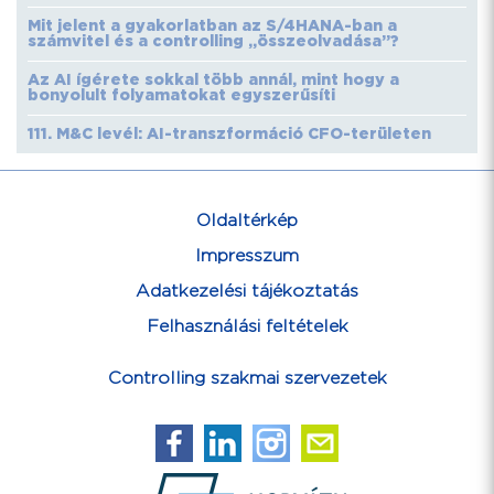
Mit jelent a gyakorlatban az S/4HANA-ban a
számvitel és a controlling „összeolvadása”?
Az AI ígérete sokkal több annál, mint hogy a
bonyolult folyamatokat egyszerűsíti
111. M&C levél: AI-transzformáció CFO-területen
Oldaltérkép
Impresszum
Adatkezelési tájékoztatás
Felhasználási feltételek
Controlling szakmai szervezetek