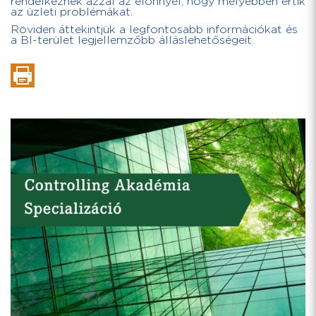
rendelkeznek azzal az előnnyel, hogy mélyebben értik
az üzleti problémákat.
Röviden áttekintjük a legfontosabb információkat és
a BI-terület legjellemzőbb álláslehetőségeit.