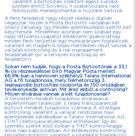
valamint a biztosítási szektort egész Európa
szintjén érintő Solvency II szabályozásra való
felkészülés menedzsmentje is hozzánk tartozik.
A fenti feladatok nagy részét ráadásul duplán
végezzük, hiszen a Posta Biztosító valójában két
önálló társaság, így minden jelentésünkből kettőt kell
készítenünk. Mindehhez azonban nem szabad egy
nagy létszámú csapatot elképzelni, gyakorlatilag
minden fenti területtel egy munkatársam foglalkozik,
valamint én magam is teljes mértékben részt veszek a
vállalati kontrolling és a risk management
feladataiban (pl. a tervezés kizárólag az én
feladatom).
Sokan nem tudják, hogy a Posta Biztosítónak a 33,1
%-os részesedéssel bíró Magyar Posta mellett
66.9%-ban a hannoveri székhelyű Talanx International
AG a fő tulajdonosa, mely Németország 3.
legnagyobb biztosítási csoportja és 150 országban
tevékenykedik aktívan. Mit érez ebből a controlling?
Milyen elvárásai vannak a két tulajdonosnak?
A területem mindkét tulajdonos elvárásaival
egyértelműen találkozik, s teljes transzparenciát
biztosít mindkét tulajdonos számára. A stratégiai
kontrolling, valamint a vállalat rendszeres havi
jelentéseinek kérdésében a Talanx International AG
(TINT) befolyása érvényesül erőteljesen. Így én
személy szerint első sorban a TINT kontrollinggal
állok napi kapcsolatban. Az értékesítési kontrolling
területen dolgozó, valamint a jutalékkal foglalkozó