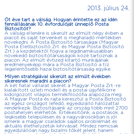
2013. július 24.
Öt éve tart a válság. Hogyan érintette ez az idén
fennállásának 10. évfordulóját ünneplő Posta
Biztosítót?
A válság ellenére is sikerült az elmúlt négy évben a
piacot és saját terveinket is meghaladó mértékben
növekedni. A Posta Biztosító társaságai (Magyar
Posta Életbiztosító Zrt. és Magyar Posta Biztosító
Zrt.) a kezdetektől fogva a legdinamikusabban
növekedő biztosítótársaságok közé tartoznak a
piacon. Az elmúlt évtized kitartó munkájának
eredményeképp mára a Posta Biztosító a tíz
legjelentősebb hazai biztosítótársaság egyike.
Milyen stratégiával sikerült az elmúlt években
sikeresnek maradni a piacon?
A két fiatal vállalat sikerét a Magyar Posta Zrt.-re
kialakított üzleti modell és a postai ügyfélkörre
kidolgozott világos termékfilozófia alapozza meg.
A Magyar Posta és rajta keresztül a Posta Biztosító
az egész országot lefedő, egyedülálló hálózattal
rendelkezik. Biztosításaink az ország több mint 2700
postahelyén elérhetők. Értékesítőink, a postások, a
legkisebb településen és a nagyvárosokban is jól
ismerik a magyar családok sajátos problémáit és
aktuális élethelyzetük kihívásait. Mindez nemcsak
egyedülállóan nagy bizalmi tőkét jelent, hanem