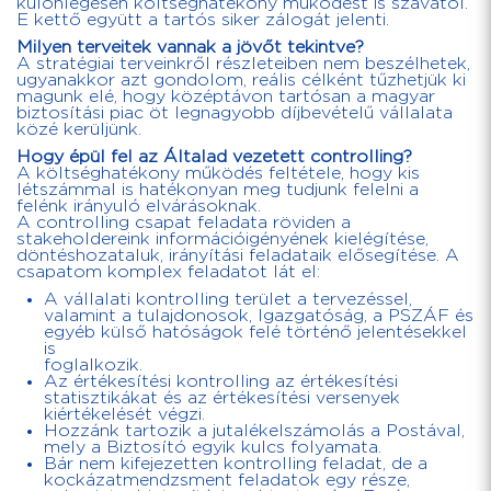
különlegesen költséghatékony működést is szavatol.
E kettő együtt a tartós siker zálogát jelenti.
Milyen terveitek vannak a jövőt tekintve?
A stratégiai terveinkről részleteiben nem beszélhetek,
ugyanakkor azt gondolom, reális célként tűzhetjük ki
magunk elé, hogy középtávon tartósan a magyar
biztosítási piac öt legnagyobb díjbevételű vállalata
közé kerüljünk.
Hogy épül fel az Általad vezetett controlling?
A költséghatékony működés feltétele, hogy kis
létszámmal is hatékonyan meg tudjunk felelni a
felénk irányuló elvárásoknak.
A controlling csapat feladata röviden a
stakeholdereink információigényének kielégítése,
döntéshozataluk, irányítási feladataik elősegítése. A
csapatom komplex feladatot lát el:
A vállalati kontrolling terület a tervezéssel,
valamint a tulajdonosok, Igazgatóság, a PSZÁF és
egyéb külső hatóságok felé történő jelentésekkel
is
foglalkozik.
Az értékesítési kontrolling az értékesítési
statisztikákat és az értékesítési versenyek
kiértékelését végzi.
Hozzánk tartozik a jutalékelszámolás a Postával,
mely a Biztosító egyik kulcs folyamata.
Bár nem kifejezetten kontrolling feladat, de a
kockázatmendzsment feladatok egy része,