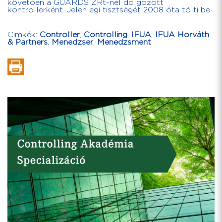
követően a GUARDS ZRt-nél dolgozott
kontrollerként. Jelenlegi tisztségét 2008 óta tölti be.
Cimkék:
Controller
,
Controlling
,
IFUA
,
IFUA Horváth
& Partners
,
Menedzser
,
Menedzsment