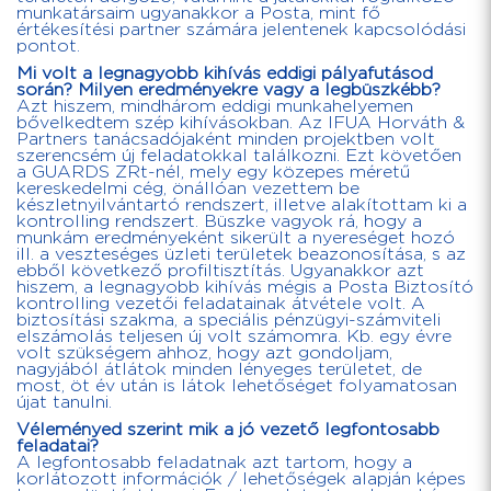
munkatársaim ugyanakkor a Posta, mint fő
értékesítési partner számára jelentenek kapcsolódási
pontot.
Mi volt a legnagyobb kihívás eddigi pályafutásod
során? Milyen eredményekre vagy a legbüszkébb?
Azt hiszem, mindhárom eddigi munkahelyemen
bővelkedtem szép kihívásokban. Az IFUA Horváth &
Partners tanácsadójaként minden projektben volt
szerencsém új feladatokkal találkozni. Ezt követően
a GUARDS ZRt-nél, mely egy közepes méretű
kereskedelmi cég, önállóan vezettem be
készletnyilvántartó rendszert, illetve alakítottam ki a
kontrolling rendszert. Büszke vagyok rá, hogy a
munkám eredményeként sikerült a nyereséget hozó
ill. a veszteséges üzleti területek beazonosítása, s az
ebből következő profiltisztítás. Ugyanakkor azt
hiszem, a legnagyobb kihívás mégis a Posta Biztosító
kontrolling vezetői feladatainak átvétele volt. A
biztosítási szakma, a speciális pénzügyi-számviteli
elszámolás teljesen új volt számomra. Kb. egy évre
volt szükségem ahhoz, hogy azt gondoljam,
nagyjából átlátok minden lényeges területet, de
most, öt év után is látok lehetőséget folyamatosan
újat tanulni.
Véleményed szerint mik a jó vezető legfontosabb
feladatai?
A legfontosabb feladatnak azt tartom, hogy a
korlátozott információk / lehetőségek alapján képes