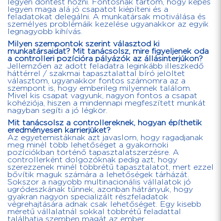
legyen döntést hozni. Fontosnak tartom, hogy képes
legyen maga alá jó csapatot kiépíteni és a
feladatokat delegálni. A munkatársak motiválása és
személyes problémáik kezelése ugyanakkor az egyik
legnagyobb kihívás.
Milyen szempontok szerint választod ki
munkatársaidat? Mit tanácsolsz, mire figyeljenek oda
a controlleri pozícióra pályázók az állásinterjúkon?
Jellemzően az adott feladatra leginkább illeszkedő
háttérrel / szakmai tapasztalattal bíró jelöltet
választom, ugyanakkor fontos számomra az a
szempont is, hogy emberileg milyennek találom.
Mivel kis csapat vagyunk, nagyon fontos a csapat
kohéziója, hiszen a mindennapi megfeszített munkát
nagyban segíti a jó légkör.
Mit tanácsolsz a controllereknek, hogyan építhetik
eredményesen karrierjüket?
Az egyetemistáknak azt javaslom, hogy ragadjanak
meg minél több lehetőséget a gyakornoki
pozíciókban történő tapasztalatszerzésre. A
controllerként dolgozóknak pedig azt, hogy
szerezzenek minél többrétű tapasztalatot, mert ezzel
bővítik maguk számára a lehetőségek tárházát.
Sokszor a nagyobb multinacionális vállalatok jó
ugródeszkának tűnnek, azonban hátrányuk, hogy
gyakran nagyon specializált részfeladatok
végrehajtására adnak csak lehetőséget. Egy kisebb
méretű vállalatnál sokkal többrétű feladattal
találhatja szemben magát az ember.