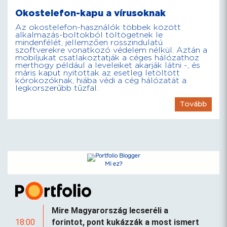
Okostelefon-kapu a vírusoknak
Az okostelefon-használók többek között
alkalmazás-boltokból töltögetnek le
mindenfélét, jellemzően rosszindulatú
szoftverekre vonatkozó védelem nélkül. Aztán a
mobiljukat csatlakoztatják a céges hálózathoz
merthogy például a leveleiket akarják látni -, és
máris kaput nyitottak az esetleg letöltött
kórokozóknak, hiába védi a cég hálózatát a
legkorszerűbb tűzfal.
Tovább
Mi ez?
Mire Magyarország lecseréli a
18:00
forintot, pont kukázzák a most ismert