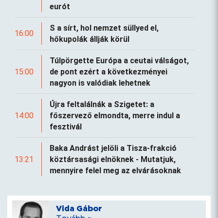
eurót
S a sírt, hol nemzet süllyed el,
16:00
hőkupolák állják körül
Túlpörgette Európa a ceutai válságot,
15:00
de pont ezért a következményei
nagyon is valódiak lehetnek
Újra feltalálnák a Szigetet: a
14:00
főszervező elmondta, merre indul a
fesztivál
Baka Andrást jelöli a Tisza-frakció
13:21
köztársasági elnöknek - Mutatjuk,
mennyire felel meg az elvárásoknak
Vida Gábor