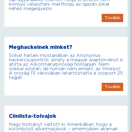
könnyű választani, merthogy az igazán jókat
nehéz megjegyezni.
Tovább
Meghackelnek minket?
Sokat hallani mostanában az Anonymus
hackercsoportról, amely a magyar alaptörvényt is
átírta az Alkotmánybíróság honlapján. Nem
sokkal ezután, de nyilván nem emiatt, az Interpol
4 ország 15 városában letartóztatta a csoport 25
tagját.
Tovább
Címlista-tolvajok
Nagy botrányt váltott ki Amerikában, hogy a
különböző alkalmazások – amennyiben akarnak