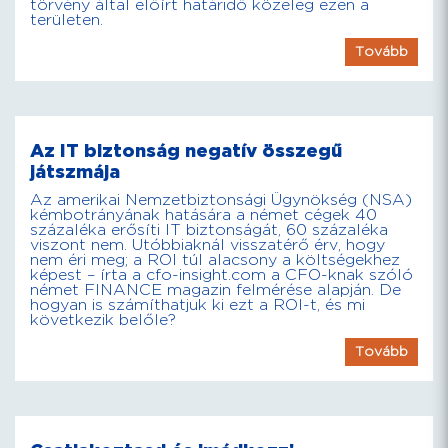
törvény által előírt határidő közeleg ezen a
területen.
Tovább
Az IT biztonság negatív összegű
játszmája
Az amerikai Nemzetbiztonsági Ügynökség (NSA)
kémbotrányának hatására a német cégek 40
százaléka erősíti IT biztonságát, 60 százaléka
viszont nem. Utóbbiaknál visszatérő érv, hogy
nem éri meg; a ROI túl alacsony a költségekhez
képest – írta a cfo-insight.com a CFO-knak szóló
német FINANCE magazin felmérése alapján. De
hogyan is számíthatjuk ki ezt a ROI-t, és mi
következik belőle?
Tovább