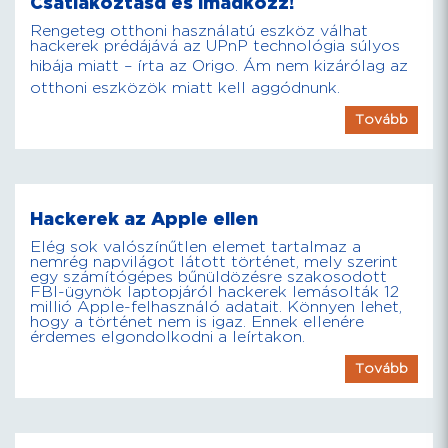
Csatlakoztasd és imádkozz!
Rengeteg otthoni használatú eszköz válhat
hackerek prédájává az UPnP technológia súlyos
hibája miatt – írta az Origo. Ám nem kizárólag az
otthoni eszközök miatt kell aggódnunk.
Tovább
Hackerek az Apple ellen
Elég sok valószínűtlen elemet tartalmaz a
nemrég napvilágot látott történet, mely szerint
egy számítógépes bűnüldözésre szakosodott
FBI-ügynök laptopjáról hackerek lemásolták 12
millió Apple-felhasználó adatait. Könnyen lehet,
hogy a történet nem is igaz. Ennek ellenére
érdemes elgondolkodni a leírtakon.
Tovább