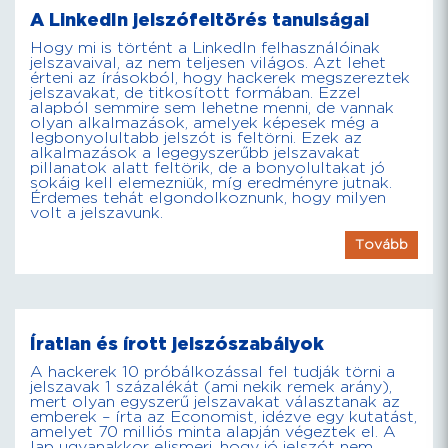
A LinkedIn jelszófeltörés tanulságai
Hogy mi is történt a LinkedIn felhasználóinak
jelszavaival, az nem teljesen világos. Azt lehet
érteni az írásokból, hogy hackerek megszereztek
jelszavakat, de titkosított formában. Ezzel
alapból semmire sem lehetne menni, de vannak
olyan alkalmazások, amelyek képesek még a
legbonyolultabb jelszót is feltörni. Ezek az
alkalmazások a legegyszerűbb jelszavakat
pillanatok alatt feltörik, de a bonyolultakat jó
sokáig kell elemezniük, míg eredményre jutnak.
Érdemes tehát elgondolkoznunk, hogy milyen
volt a jelszavunk.
Tovább
Íratlan és írott jelszószabályok
A hackerek 10 próbálkozással fel tudják törni a
jelszavak 1 százalékát (ami nekik remek arány),
mert olyan egyszerű jelszavakat választanak az
emberek – írta az Economist, idézve egy kutatást,
amelyet 70 milliós minta alapján végeztek el. A
lap ugyanakkor elismeri, hogy jó jelszót nem