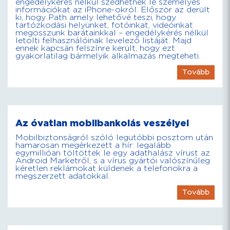
engedélykérés nélkül szedhetnek le személyes
információkat az iPhone-okról. Először az derült
ki, hogy Path amely lehetővé teszi, hogy
tartózkodási helyünket, fotóinkat, videóinkat
megosszunk barátainkkal – engedélykérés nélkül
letölti felhasználóinak levelező listáját. Majd
ennek kapcsán felszínre került, hogy ezt
gyakorlatilag bármelyik alkalmazás megteheti.
Tovább
Az óvatlan mobilbankolás veszélyei
Mobilbiztonságról szóló legutóbbi posztom után
hamarosan megérkezett a hír: legalább
egymillióan töltöttek le egy adathalász vírust az
Android Marketről, s a vírus gyártói valószínűleg
kéretlen reklámokat küldenek a telefonokra a
megszerzett adatokkal.
Tovább