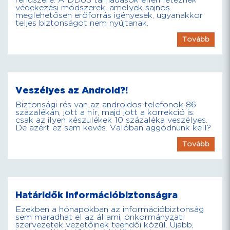
rendszere. A DDoS támadások ellen léteznek
védekezési módszerek, amelyek sajnos
meglehetősen erőforrás igényesek, ugyanakkor
teljes biztonságot nem nyújtanak.
Tovább
Veszélyes az Android?!
Biztonsági rés van az androidos telefonok 86
százalékán, jött a hír, majd jött a korrekció is:
csak az ilyen készülékek 10 százaléka veszélyes.
De azért ez sem kevés. Valóban aggódnunk kell?
Tovább
Határidők információbiztonságra
Ezekben a hónapokban az információbiztonság
sem maradhat el az állami, önkormányzati
szervezetek vezetőinek teendői közül. Újabb,