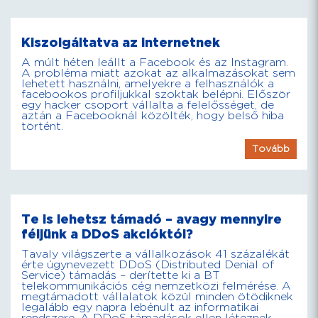
Kiszolgáltatva az internetnek
A múlt héten leállt a Facebook és az Instagram.
A probléma miatt azokat az alkalmazásokat sem
lehetett használni, amelyekre a felhasználók a
facebookos profiljukkal szoktak belépni. Először
egy hacker csoport vállalta a felelősséget, de
aztán a Facebooknál közölték, hogy belső hiba
történt.
Tovább
Te is lehetsz támadó – avagy mennyire
féljünk a DDoS akcióktól?
Tavaly világszerte a vállalkozások 41 százalékát
érte úgynevezett DDoS (Distributed Denial of
Service) támadás – derítette ki a BT
telekommunikációs cég nemzetközi felmérése. A
megtámadott vállalatok közül minden ötödiknek
legalább egy napra lebénult az informatikai