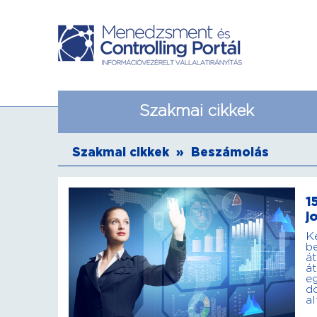
Szakmai cikkek
Szakmai cikkek
»
Beszámolás
1
j
Ké
b
át
át
e
d
al