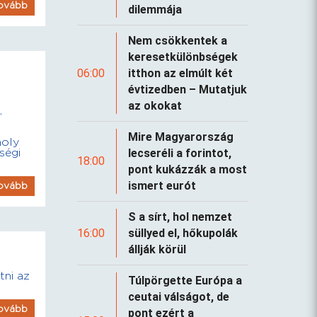
ovább
dilemmája
Nem csökkentek a
keresetkülönbségek
06:00
itthon az elmúlt két
évtizedben – Mutatjuk
az okokat
,
Mire Magyarország
moly
lecseréli a forintot,
ségi
18:00
pont kukázzák a most
ismert eurót
ovább
S a sírt, hol nemzet
16:00
süllyed el, hőkupolák
állják körül
tni az
Túlpörgette Európa a
ceutai válságot, de
ovább
pont ezért a