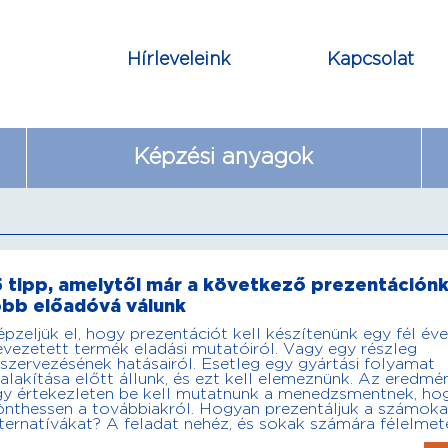
Hírleveleink
Kapcsolat
Képzési anyagok
5 tipp, amelytől már a következő prezentáción
obb előadóvá válunk
pzeljük el, hogy prezentációt kell készítenünk egy fél éve
evezetett termék eladási mutatóiról. Vagy egy részleg
szervezésének hatásairól. Esetleg egy gyártási folyamat
alakítása előtt állunk, és ezt kell elemeznünk. Az eredmé
gy értekezleten be kell mutatnunk a menedzsmentnek, ho
önthessen a továbbiakról. Hogyan prezentáljuk a számoka
ternatívákat? A feladat nehéz, és sokak számára félelmet