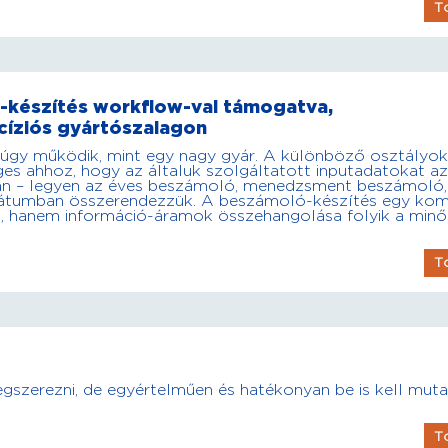
T
-készítés workflow-val támogatva,
cíziós gyártószalagon
 úgy működik, mint egy nagy gyár. A különböző osztályok
es ahhoz, hogy az általuk szolgáltatott inputadatokat az
ban – legyen az éves beszámoló, menedzsment beszámoló,
rmátumban összerendezzük. A beszámoló-készítés egy ko
áru, hanem információ-áramok összehangolása folyik a minő
T
szerezni, de egyértelműen és hatékonyan be is kell muta
T