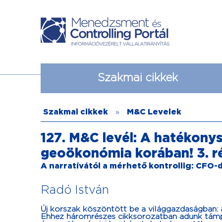
Szakmai cikkek
Szakmai cikkek
»
M&C Levelek
127. M&C levél: A hatékony
geoökonómia korában! 3. r
A narratívától a mérhető kontrollig: CFO
Radó István
Új korszak köszöntött be a világgazdaságban: 
Ehhez háromrészes cikksorozatban adunk tá