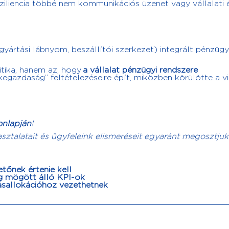
eziliencia többé nem kommunikációs üzenet vagy vállalati 
yártási lábnyom, beszállítói szerkezet) integrált pénzügy
tika, hanem az, hogy
a vállalat pénzügyi rendszere
kegazdaság” feltételezéseire épít, miközben körülötte a v
onlapján
!
asztalatait és ügyfeleink elismeréseit egyaránt megosztjuk
etőnek értenie kell
g mögött álló KPI-ok
rásallokációhoz vezethetnek