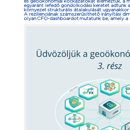
és geoökonómiai kockázatokat elemeztük, a
m
egyaránt lefedő gondolkodási keretet adtunk a 
környezet strukturális átalakulását ugyanakkor 
A rezilienciának számszerűsíthető irányítási di
olyan CFO-dashboardot mutatunk be, amely a ge