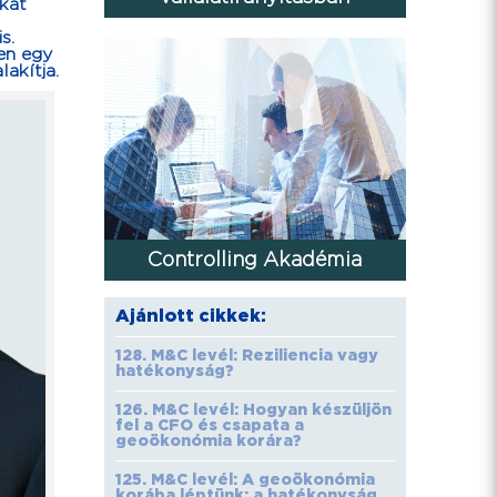
ókat
s.
ben egy
akítja.
Controlling Akadémia
Ajánlott cikkek:
128. M&C levél: Reziliencia vagy
hatékonyság?
126. M&C levél: Hogyan készüljön
fel a CFO és csapata a
geoökonómia korára?
125. M&C levél: A geoökonómia
korába léptünk; a hatékonyság