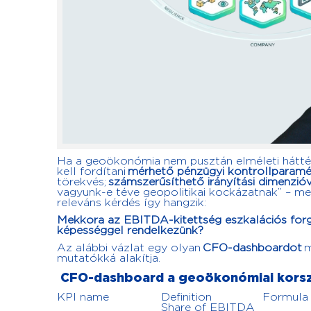
Ha a geoökonómia nem pusztán elméleti háttér
kell fordítani
mérhető pénzügyi kontrollparamé
törekvés;
számszerűsíthető irányítási dimenzió
vagyunk-e téve geopolitikai kockázatnak” – me
releváns kérdés így hangzik:
Mekkora az EBITDA-kitettség eszkalációs forga
képességgel rendelkezünk?
Az alábbi vázlat egy olyan
CFO-dashboardot
m
mutatókká alakítja.
CFO-dashboard a geoökonómiai kors
KPI name
Definition
Formula
Share of EBITDA