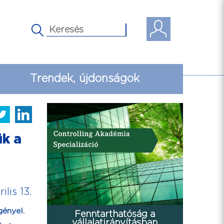
Trendek, újdonságok
ük a
ilis 13.
gényel.
Fenntarthatóság a
vállalatirányításban