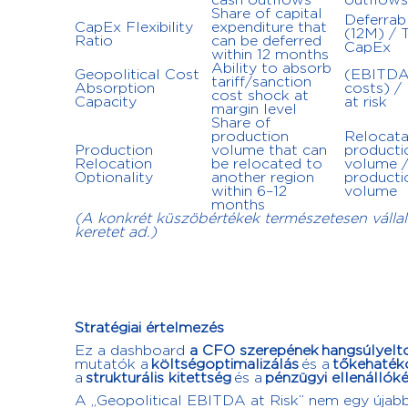
cash outflows
outflows
Share of capital
Deferrab
CapEx Flexibility
expenditure that
(12M) / 
Ratio
can be deferred
CapEx
within 12 months
Ability to absorb
Geopolitical Cost
(EBITDA
tariff/sanction
Absorption
costs) /
cost shock at
Capacity
at risk
margin level
Share of
production
Relocata
Production
volume that can
producti
Relocation
be relocated to
volume /
Optionality
another region
producti
within 6–12
volume
months
(A konkrét küszöbértékek természetesen vállal
keretet ad.)
Stratégiai értelmezés
Ez a dashboard
a CFO szerepének
hangsúlyelt
mutatók a
költségoptimalizálás
és a
tőkehaték
a
strukturális kitettség
és a
pénzügyi ellenállók
A „Geopolitical EBITDA at Risk” nem egy újabb r