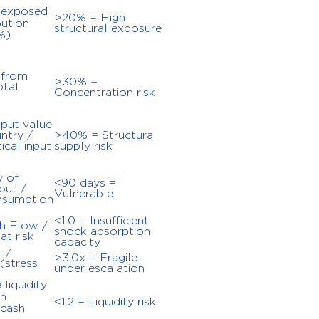
 exposed
>20% = High
bution
structural exposure
%)
 from
>30% =
otal
Concentration risk
input value
ntry /
>40% = Structural
tical input
supply risk
y of
<90 days =
nput /
Vulnerable
nsumption
<1.0 = Insufficient
h Flow /
shock absorption
at risk
capacity
 /
>3.0x = Fragile
(stress
under escalation
 liquidity
th
<1.2 = Liquidity risk
 cash