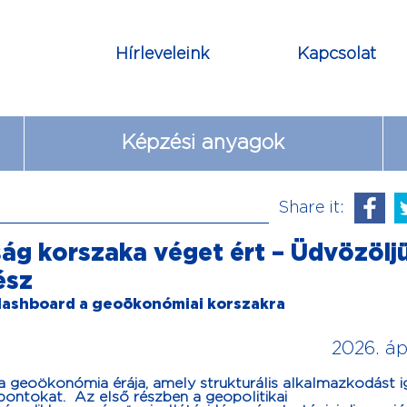
Hírleveleink
Kapcsolat
Képzési anyagok
Share it:
ság korszaka véget ért – Üdvözölj
ész
-dashboard a geoökonómiai korszakra
2026. ápr
a geoökonómia érája, amely strukturális alkalmazkodást i
mpontokat.
Az első részben
a geopolitikai