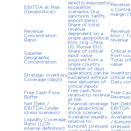
directly exposed in
Revenue
EBITDA at Risk
escalation
× Contri
(Geopolitical)
scenarios (e.g.
margin (
sanctions, tariffs,
export bans)
Share of total
revenue
Revenue
Revenue
dependent on a
Concentration
bloc / T
single geopolitical
Ratio
revenue
bloc (e.g. China,
US, Russia, EU)
Share of critical
Critical 
Supplier
input value
from cou
Geographic
sourced from a
Total cri
Concentration
single country
value
Number of days
operations can be
Inventor
Strategic Inventory
sustained without
critical i
Coverage (days)
new deliveries of
Daily co
critical inputs
Free cash flow
Free Cash Flow
Free Cas
relative to revenue
Buffer
Revenue 
at risk
Net Debt /
Financial leverage
Net Debt
EBITDA (under
in a geopolitical
EBITDA 
stress scenario)
shock scenario
case)
Available liquidity
Available
Liquidity Coverage
relative to
/ 6‑mon
Ratio (LCR –
6‑month stressed
stressed
internal definition)