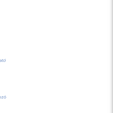
ató
ozó