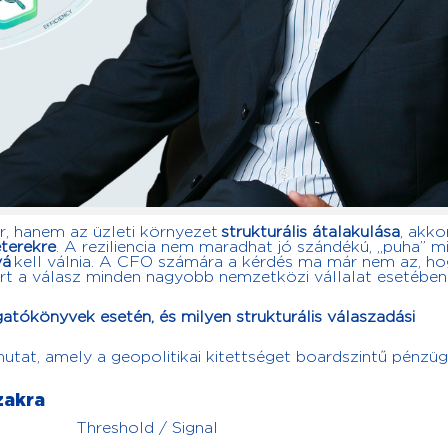
, hanem az üzleti környezet
strukturális átalakulása
, akko
terekre
. A reziliencia nem maradhat jó szándékú, „puha” m
vá
kell válnia.
A CFO számára a kérdés ma már nem az, hog
rt a válasz minden nagyobb nemzetközi vállalat esetében:
tókönyvek esetén, és milyen strukturális válaszadási
utat, amely a geopolitikai kitettséget boardszintű pénzüg
zakra
Threshold / Signal