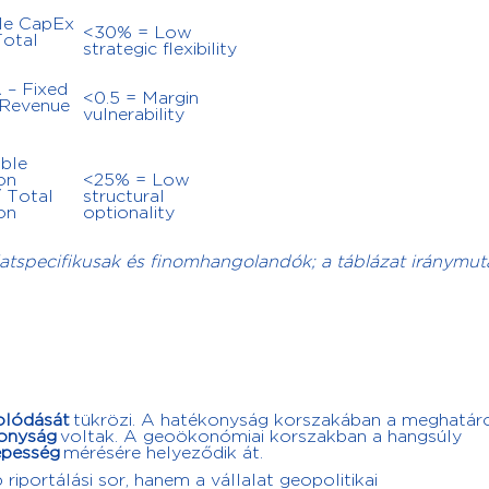
le CapEx
<30% = Low
Total
strategic flexibility
 – Fixed
<0.5 = Margin
 Revenue
vulnerability
ble
on
<25% = Low
 Total
structural
on
optionality
atspecifikusak és finomhangolandók; a táblázat iránymut
olódását
tükrözi. A hatékonyság korszakában a meghatár
onyság
voltak. A geoökonómiai korszakban a hangsúly
épesség
mérésére helyeződik át.
iportálási sor, hanem a vállalat geopolitikai