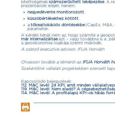
kitettségének
számszerűsített leképezése
. A r
prezentációk elején, hanem:
negyedévente monitorozott
,
küszöbértékekhez kötött
,
a
tőkeallokációs döntésekbe
(CapEx, M&A, g
paraméter.
A kérdés tehát nem az, hogy számíte a geopoli
már internalizáltae
azt – vagy továbbra is a „bé
a geoökonómia logikája szerint működik.
A szerző executive advisor, IFUA Horváth
Olvasson tovább a témáról az
IFUA Horváth h
Szakértőink vállalati projektekben szerzett tap
Kapcsolódó bejegyzések:
112. M&C levél: 24 KPI, amit minden vállalatvez
119. M&C levél: Nem eladó? A cégsebezhetősé
114. M&C levél: A profitalapú KPI-ok hibás for