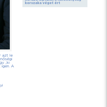
korszaka véget ért
r azt le
inőségi
y „ki
 igen. A
yi