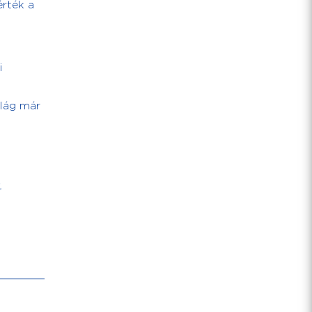
érték a
i
ilág már
.