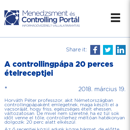
Share it:
A controllingpápa 20 perces
ételreceptjei
*
2018. március 19.
Horváth Péter professzor, akit Németországban
controllingpápaként emlegetnek, maga készíti el a
vacsoráját, hogy friss, egészséges ételt ehessen,
változatosan. De mivel nem szeretné, ha ez túl sok
időt venne el tőle, controllerhez méltóan hatékonyan
dolgozik: 20 perc alatt elkészül.
Az ő receptjei közül adunk közre hármat, de előtte