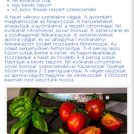
fél evőkanál olaj
egy kevés tejszín
só, bors, frissen reszelt szerecsendió
A halat vékony szeletekre vágjuk. A gyömbért
meghámozzuk és felaprózzuk. A halszeleteket
elvegyítjük a gyömbérrel, a reszelt citromhéjjal, fél
evőkanál citromlével, sóval, borssal. A zellerszárat és
a zöldhagymát felkarikázzuk. A zellerleveleket
apróra vágjuk, és az újhagyma 1 evőkanálnyi
felkarikázott zöldjét hozzáadva félretesszük. Az
olajat serpenyőben felforrósítjuk, 3-4 percig lassú
tűzön sütjük benne a zeller- és hagymakarikákat.
Hozzáadjuk a halat és további 3-4 percig sütjük.
Ráöntjük a kevés tejszínt, fél evőkanál citromlével,
sóval, borssal, szerecsendióval fűszerezzük. Gyenge
tűzön további 2-3 percig pároljuk. A végén rászórjuk
az apróra vágott hagyma- és zellerzöldet. Előfőzött
basmati rizst készítünk hozzá.