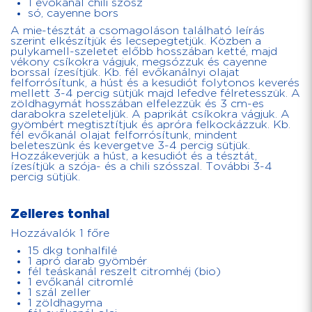
1 evőkanál chili szósz
só, cayenne bors
A mie-tésztát a csomagoláson található leírás
szerint elkészítjük és lecsepegtetjük. Közben a
pulykamell-szeletet előbb hosszában ketté, majd
vékony csíkokra vágjuk, megsózzuk és cayenne
borssal ízesítjük. Kb. fél evőkanálnyi olajat
felforrósítunk, a húst és a kesudiót folytonos keverés
mellett 3-4 percig sütjük majd lefedve félretesszük. A
zöldhagymát hosszában elfelezzük és 3 cm-es
darabokra szeleteljük. A paprikát csíkokra vágjuk. A
gyömbért megtisztítjuk és apróra felkockázzuk. Kb.
fél evőkanál olajat felforrósítunk, mindent
beleteszünk és kevergetve 3-4 percig sütjük.
Hozzákeverjük a húst, a kesudiót és a tésztát,
ízesítjük a szója- és a chili szósszal. További 3-4
percig sütjük.
Zelleres tonhal
Hozzávalók 1 főre
15 dkg tonhalfilé
1 apró darab gyömbér
fél teáskanál reszelt citromhéj (bio)
1 evőkanál citromlé
1 szál zeller
1 zöldhagyma