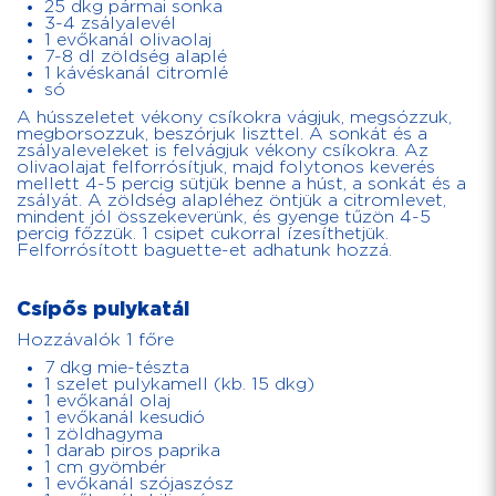
25 dkg pármai sonka
3-4 zsályalevél
1 evőkanál olivaolaj
7-8 dl zöldség alaplé
1 kávéskanál citromlé
só
A hússzeletet vékony csíkokra vágjuk, megsózzuk,
megborsozzuk, beszórjuk liszttel. A sonkát és a
zsályaleveleket is felvágjuk vékony csíkokra. Az
olivaolajat felforrósítjuk, majd folytonos keverés
mellett 4-5 percig sütjük benne a húst, a sonkát és a
zsályát. A zöldség alapléhez öntjük a citromlevet,
mindent jól összekeverünk, és gyenge tűzön 4-5
percig főzzük. 1 csipet cukorral ízesíthetjük.
Felforrósított baguette-et adhatunk hozzá.
Csípős pulykatál
Hozzávalók 1 főre
7 dkg mie-tészta
1 szelet pulykamell (kb. 15 dkg)
1 evőkanál olaj
1 evőkanál kesudió
1 zöldhagyma
1 darab piros paprika
1 cm gyömbér
1 evőkanál szójaszósz