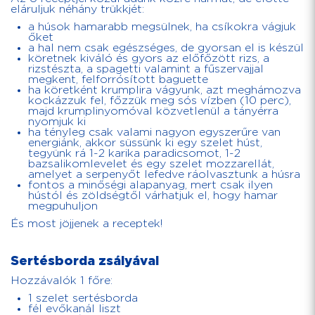
eláruljuk néhány trükkjét:
a húsok hamarabb megsülnek, ha csíkokra vágjuk
őket
a hal nem csak egészséges, de gyorsan el is készül
köretnek kiváló és gyors az előfőzött rizs, a
rizstészta, a spagetti valamint a fűszervajjal
megkent, felforrósított baguette
ha köretként krumplira vágyunk, azt meghámozva
kockázzuk fel, főzzük meg sós vízben (10 perc),
majd krumplinyomóval közvetlenül a tányérra
nyomjuk ki
ha tényleg csak valami nagyon egyszerűre van
energiánk, akkor süssünk ki egy szelet húst,
tegyünk rá 1-2 karika paradicsomot, 1-2
bazsalikomlevelet és egy szelet mozzarellát,
amelyet a serpenyőt lefedve ráolvasztunk a húsra
fontos a minőségi alapanyag, mert csak ilyen
hústól és zöldségtől várhatjuk el, hogy hamar
megpuhuljon
És most jöjjenek a receptek!
Sertésborda zsályával
Hozzávalók 1 főre:
1 szelet sertésborda
fél evőkanál liszt