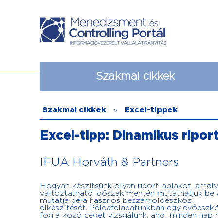
Szakmai cikkek
Szakmai cikkek
»
Excel-tippek
Excel-tipp: Dinamikus ripor
IFUA Horváth & Partners
Hogyan készítsünk olyan riport-ablakot, amel
változtatható időszak mentén mutathatjuk be 
mutatja be a hasznos beszámolóeszköz
elkészítését. Példafeladatunkban egy evőeszkö
foglalkozó céget vizsgálunk, ahol minden nap 