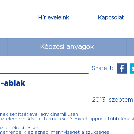
Hírleveleink
Kapcsolat
Képzési anyagok
Share it:
t-ablak
2013. szeptem
ynek segítségével egy dinamikusan
az elemezni kívánt termékeket? Excel-tippünk több lépés
z-értékesítéssel
megrendelik az aznapi mennyiséget a szükséges