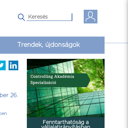
Trendek, újdonságok
ber 26.
ben
Fenntarthatóság a
vállalatirányításban