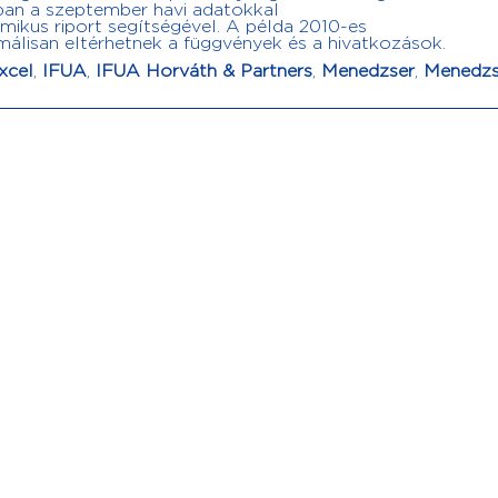
sban a szeptember havi adatokkal
amikus riport segítségével. A példa 2010-es
imálisan eltérhetnek a függvények és a hivatkozások.
xcel
,
IFUA
,
IFUA Horváth & Partners
,
Menedzser
,
Menedz