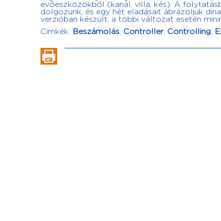
evőeszközökből (kanál, villa, kés). A folytatá
dolgozunk, és egy hét eladásait ábrázoljuk din
verzióban készült, a többi változat esetén min
Cimkék:
Beszámolás
,
Controller
,
Controlling
,
E