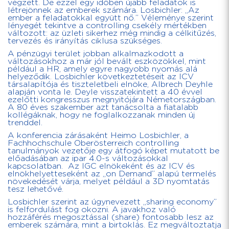
végzett. De ezzel egy időben újabb feladatok is
létrejönnek az emberek számára. Losbichler: „Az
ember a feladatokkal együtt nő.” Véleménye szerint
lényegét tekintve a controlling csekély mértékben
változott: az üzleti sikerhez még mindig a célkitűzés,
tervezés és irányítás ciklusa szükséges.
A pénzügyi terület jobban alkalmazkodott a
változásokhoz a már jól bevált eszközökkel, mint
például a HR, amely egyre nagyobb nyomás alá
helyeződik. Losbichler következtetéseit az ICV
társalapítója és tiszteletbeli elnöke, Albrech Deyhle
alapján vonta le. Deyle visszatekintett a 40 évvel
ezelőtti kongresszus megnyitójára Németországban.
A 80 éves szakember azt tanácsolta a fiatalabb
kollégáknak, hogy ne foglalkozzanak minden új
trenddel.
A konferencia zárásaként Heimo Losbichler, a
Fachhochschule Oberösterreich controlling
tanulmányok vezetője egy átfogó képet mutatott be
előadásában az ipar 4.0-s változásokkal
kapcsolatban. Az IGC elnökeként és az ICV és
elnökhelyetteseként az „on Demand” alapú termelés
növekedését várja, melyet például a 3D nyomtatás
tesz lehetővé.
Losbichler szerint az úgynevezett „sharing economy”
is felfordulást fog okozni. A javakhoz való
hozzáférés megosztással (share) fontosabb lesz az
emberek számára, mint a birtoklás. Ez megváltoztatja