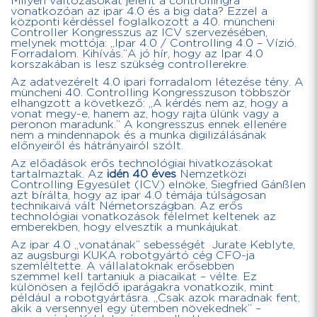
Milyen változásokat jelent a controllingra
vonatkozóan az ipar 4.0 és a big data? Ezzel a
központi kérdéssel foglalkozott a 40. müncheni
Controller Kongresszus az ICV szervezésében,
melynek mottója: „Ipar 4.0 / Controlling 4.0 – Vízió.
Forradalom. Kihívás.”A jó hír, hogy az Ipar 4.0
korszakában is lesz szükség controllerekre.
Az adatvezérelt 4.0 ipari forradalom létezése tény. A
müncheni 40. Controlling Kongresszuson többször
elhangzott a következő: „A kérdés nem az, hogy a
vonat megy-e, hanem az, hogy rajta ülünk vagy a
peronon maradunk.” A kongresszus ennek ellenére
nem a mindennapok és a munka digilizálásának
előnyeiről és hátrányairól szólt.
Az előadások erős technológiai hivatkozásokat
tartalmaztak. Az
idén 40 éves
Nemzetközi
Controlling Egyesület (ICV) elnöke, Siegfried Gánßlen
azt bírálta, hogy az ipar 4.0 témája túlságosan
technikaivá vált Németországban. Az erős
technológiai vonatkozások félelmet keltenek az
emberekben, hogy elvesztik a munkájukat.
Az ipar 4.0 „vonatának” sebességét Jurate Keblyte,
az augsburgi KUKA robotgyártó cég CFO-ja
szemléltette. A vállalatoknak erősebben
szemmel kell tartaniuk a piacaikat – vélte. Ez
különösen a fejlődő iparágakra vonatkozik, mint
például a robotgyártásra. „Csak azok maradnak fent,
akik a versennyel egy ütemben növekednek” –