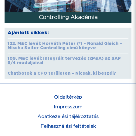
Controlling Akadémia
Ajánlott cikkek:
122. M&C levél: Horváth Péter (†) – Ronald Gleich –
Mischa Seiter Controlling című könyve
109. M&C levél: Integrált tervezés (xP&A) az SAP
S/4 moduljaival
Chatbotok a CFO területen – Nicsak, ki beszél?
Oldaltérkép
Impresszum
Adatkezelési tájékoztatás
Felhasználási feltételek