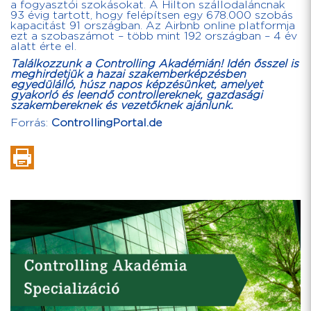
a fogyasztói szokásokat. A Hilton szállodaláncnak
93 évig tartott, hogy felépítsen egy 678.000 szobás
kapacitást 91 országban. Az Airbnb online platformja
ezt a szobaszámot – több mint 192 országban – 4 év
alatt érte el.
Találkozzunk a
Controlling Akadémián
! Idén ősszel is
meghirdetjük a hazai szakemberképzésben
egyedülálló, húsz napos képzésünket, amelyet
gyakorló és leendő controllereknek, gazdasági
szakembereknek és vezetőknek ajánlunk.
Forrás:
ControllingPortal.de