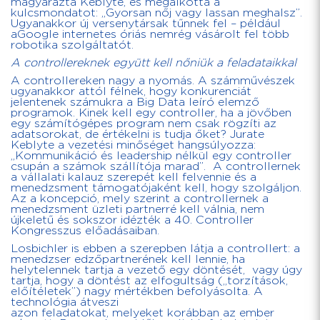
magyarázta Keblyte, és megalkotta a
kulcsmondatot: „Gyorsan nőj vagy lassan meghalsz”.
Ugyanakkor új versenytársak tűnnek fel – például
aGoogle internetes óriás nemrég vásárolt fel több
robotika szolgáltatót.
A controllereknek együtt kell nőniük a feladataikkal
A controllereken nagy a nyomás. A számművészek
ugyanakkor attól félnek, hogy konkurenciát
jelentenek számukra a Big Data leíró elemző
programok. Kinek kell egy controller, ha a jövőben
egy számítógépes program nem csak rögzíti az
adatsorokat, de értékelni is tudja őket? Jurate
Keblyte a vezetési minőséget hangsúlyozza:
„Kommunikáció és leadership nélkül egy controller
csupán a számok szállítója marad”. A controllernek
a vállalati kalauz szerepét kell felvennie és a
menedzsment támogatójaként kell, hogy szolgáljon.
Az a koncepció, mely szerint a controllernek a
menedzsment üzleti partnerré kell válnia, nem
újkeletű és sokszor idézték a 40. Controller
Kongresszus előadásaiban.
Losbichler is ebben a szerepben látja a controllert: a
menedzser edzőpartnerének kell lennie, ha
helytelennek tartja a vezető egy döntését, vagy úgy
tartja, hogy a döntést az elfogultság („torzítások,
előítéletek”) nagy mértékben befolyásolta. A
technológia átveszi
azon feladatokat, melyeket korábban az ember