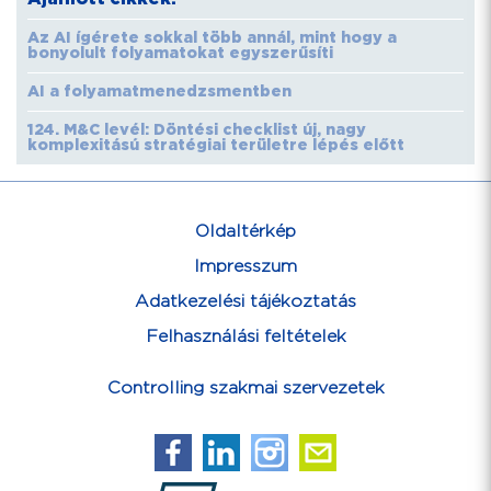
Az AI ígérete sokkal több annál, mint hogy a
bonyolult folyamatokat egyszerűsíti
AI a folyamatmenedzsmentben
124. M&C levél: Döntési checklist új, nagy
komplexitású stratégiai területre lépés előtt
Oldaltérkép
Impresszum
Adatkezelési tájékoztatás
Felhasználási feltételek
Controlling szakmai szervezetek