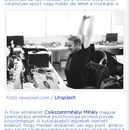
valamilyen sport vagy hobbi, de lehet a munkánk is.
Fotó: rawpixel.com /
Unsplash
A flow elméletet
Csíkszentmihályi Mihály
magyar
származású amerikai pszichológia professzornak
köszönhetjük. A kutatásaiból egyebek mellett
kiderült, hogy minden embernél van egy pont, amikor
egy adott tevékenységhez mind a kihívásokat, mind a