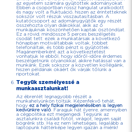
az egyetem számára gyűjtöttek adományokat.
Ebben a csoportban rossz hangulat uralkodott
és nagy volt a fluktuáció, hiszen az érintetteknek
sokszor volt részük visszautasításban. A
kutatócsoport az adománygyűjtők egy részét
összehozta olyan diákokkal, akik az ő
munkájuknak köszönhetően kaptak ösztöndíjat.
Ez a rövid, mindössze 5 perces beszélgetés
csodát tett: ezek a munkatársak a következő
hónapban motiváltabbak voltak, többet
telefonáltak, és több pénzt is gyűjtöttek.
Magánemberként azt a következtetést
vonhatjuk le ebből, hogy időről-időre érdemes
beszélgetnünk olyanokkal, akikre hatással van a
munkánk. Ezek sokszor a közvetlen kollégáink,
hiszen példának okáért ők várják tőlünk a
riportokat.
Tegyük személyessé a
munkaasztalunkat!
Az ébrenlét legnagyobb részét a
munkahelyünkön töltjük. Kézenfekvő tehát,
hogy
ez a hely fizikai megjelenésében is legyen
kedvünkre való
. Faragjuk hát ilyenre, amennyiben
a cégpolitika ezt megengedi. Tegyünk az
asztalunkra családi fotót, virágot, legyen saját
bögrénk stb. Ha ez nem lehetséges, legalább a
laptopunk háttérképe legyen igazán a miénk!