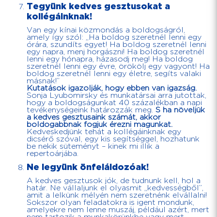
Tegyünk kedves gesztusokat a
kollégáinknak!
Van egy kínai közmondás a boldogságról,
amely így szól: „Ha boldog szeretnél lenni egy
órára, szundíts egyet! Ha boldog szeretnél lenni
egy napra, menj horgászni! Ha boldog szeretnél
lenni egy hónapra, házasodj meg! Ha boldog
szeretnél lenni egy évre, örökölj egy vagyont! Ha
boldog szeretnél lenni egy életre, segíts valaki
másnak!”
Kutatások igazolják, hogy ebben van igazság.
Sonja Lyubomirsky és munkatársai arra jutottak,
hogy a boldogságunkat 40 százalékban a napi
tevékenységeink határozzák meg.
S ha növeljük
a kedves gesztusaink számát, akkor
boldogabbnak fogjuk érezni magunkat.
Kedveskedjünk tehát a kollégáinknak egy
dicsérő szóval, egy kis segítséggel, hozhatunk
be nekik süteményt – kinek mi illik a
repertoárjába.
Ne legyünk önfeláldozóak!
A kedves gesztusok jók, de tudnunk kell, hol a
határ. Ne vállaljunk el olyasmit „kedvességből”,
amit a lelkünk mélyén nem szeretnénk elvállalni!
Sokszor olyan feladatokra is igent mondunk,
amelyekre nem lenne muszáj, például azért, mert