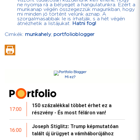
viszont tudatosan küzdenünk kell ellene, hogy
ne nyomja rá a bélyegét a hangulatunkra. Ezért a
munkanap végén összegezzük magunkban, hogy
mi minden jó történt velünk aznap. A
szorgalmasabbak le is írhatják, s a hét végén
átnézhetik a listájukat.
Hatni fog!
Cimkék:
munkahely
,
portfolioblogger
Mi ez?
150 százalékkal többet érhet ez a
17:00
részvény - És most féláron van!
Joseph Stiglitz: Trump képmutatóan
16:00
talált új ürügyet a vámháborújához