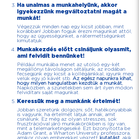
Ha unalmas a munkahelyünk, akkor
igyekezzünk megváltoztatni magát a
munkát
!
Végezzük minden nap egy kicsit jobban, mint
korábban! Jobban fogjuk érezni magunkat attól,
hogy az ügyességünket, a rátermettségünket
kimutatjuk.
Munkakezdés előtt csináljunk olyasmit,
ami felvidít bennünket!
Például munkába menet az utolsó egy-két
megállónyi távolságon sétáljunk, az irodában
fecsegjünk egy kicsit a kollégáinkkal, igyunk meg
velük egy jó kávét stb.
Az egész napunkra kihat,
hogy milyen hangulatban kezdtük a munkát.
Napközben, a szünetekben sem árt ilyen módon
felvidítani saját magunkat.
Keressük meg a munkánk értelmét!
Jobban szeretünk dolgozni, sőt, hatékonyabbak
is vagyunk, ha értelmét látjuk annak, amit
csinálunk. Ez még az olyan stresszes, sok
frusztrációval járó munkakörökben is így van,
mint a telemarketingeseké. Ezt bizonyította be
Adam Grant, a Wharton University professzora,
amikor olyan emberekkel végzett
kutatást
, akik