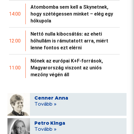
Atombomba sem kell a Skynetnek,
14:00
hogy szétégessen minket – elég egy
hőkupola
Nettó nulla kibocsátás: az eheti
12:00
hőhullám is rámutatott arra, miért
lenne fontos ezt elérni
Nőnek az európai K+F-források,
11:00
Magyarország viszont az uniós
mezőny végén áll
Cenner Anna
Tovább »
Petro Kinga
Tovább »