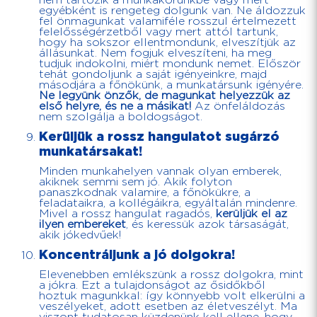
nem tartozik a munkakörünkbe vagy mert
egyébként is rengeteg dolgunk van. Ne áldozzuk
fel önmagunkat valamiféle rosszul értelmezett
felelősségérzetből vagy mert attól tartunk,
hogy ha sokszor ellentmondunk, elveszítjük az
állásunkat. Nem fogjuk elveszíteni, ha meg
tudjuk indokolni, miért mondunk nemet. Először
tehát gondoljunk a saját igényeinkre, majd
másodjára a főnökünk, a munkatársunk igényére.
Ne legyünk önzők, de magunkat helyezzük az
első helyre, és ne a másikat!
Az önfeláldozás
nem szolgálja a boldogságot.
Kerüljük a rossz hangulatot sugárzó
munkatársakat!
Minden munkahelyen vannak olyan emberek,
akiknek semmi sem jó. Akik folyton
panaszkodnak valamire, a főnökükre, a
feladataikra, a kollégáikra, egyáltalán mindenre.
Mivel a rossz hangulat ragadós,
kerüljük el az
ilyen embereket
, és keressük azok társaságát,
akik jókedvűek!
Koncentráljunk a jó dolgokra!
Elevenebben emlékszünk a rossz dolgokra, mint
a jókra. Ezt a tulajdonságot az ősidőkből
hoztuk magunkkal: így könnyebb volt elkerülni a
veszélyeket, adott esetben az életveszélyt. Ma