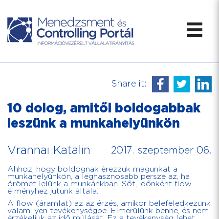
Share it:
10 dolog, amitől boldogabbak
leszünk a munkahelyünkön
Vrannai Katalin
2017. szeptember 06.
Ahhoz, hogy boldognak érezzük magunkat a
munkahelyünkön, a leghasznosabb persze az, ha
örömet lelünk a munkánkban. Sőt, időnként flow
élményhez jutunk általa.
A flow (áramlat) az az érzés, amikor belefeledkezünk
valamilyen tevékenységbe. Elmerülünk benne, és nem
érzékeljük az idő múlását. Ez a tevékenység lehet