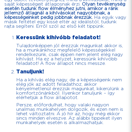
saját képességeit átlagosnak érzi.
Olyan tevékenység
esetén tudunk flow élményhez jutni, amikor a ránk
jellemző átlagnál a kihívásokat nagyobbnak, a
képességeinket pedig jobbnak érezzük.
Ha egyik vagy
másik feltétel egy kissé eltér az ideálistól, tudunk
rajta segíteni. Erről szól az első két tippünk.
Keressünk kihívóbb feladatot!
Tulajdonképpen jól érezzük magunkat akkor is,
ha a munkánkhoz megfelelő képességekkel
rendelkezünk, csak éppen nem jelent elég nagy
kihívást. Ha ez a helyzet, keressünk kihívóbb
feladatot! A flow állapot nincs messze.
Tanuljunk!
Ha a kihívás elég nagy, de a képességeink nem
elég jók az adott feladathoz, akkor
kényelmetlenül érezzük magunkat, kikerülünk a
komfortzónánkból. Ilyenkor tanuljunk – így
elérhetjük a flow állapotot.
Persze, előfordulhat, hogy valaki nagyon
unalmas munkahelyen dolgozik, és ezen nem is
lehet változtatni. A jó hír az, hogy még ekkor
sincs minden elveszve. Az alábbi tippeket ilyen
munkahelyek esetén is alkalmazhatjuk.