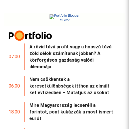
Mi ez?
A rövid távú profit vagy a hosszú távú
zöld célok számítanak jobban? A
07:00
körforgásos gazdaság valódi
dilemmája
Nem csökkentek a
06:00
keresetkülönbségek itthon az elmúlt
két évtizedben – Mutatjuk az okokat
Mire Magyarország lecseréli a
18:00
forintot, pont kukázzák a most ismert
eurót