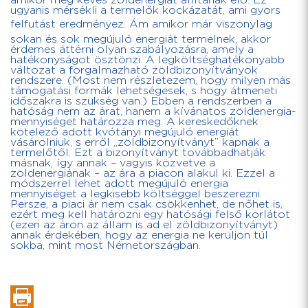
amikor még kevés zöldenergiát állítanak elő. Ez
ugyanis mérsékli a termelők kockázatát, ami gyors
felfutást eredményez. Ám amikor már viszonylag
sokan és sok megújuló energiát termelnek, akkor
érdemes áttérni olyan szabályozásra, amely a
hatékonyságot ösztönzi. A legköltséghatékonyabb
változat a forgalmazható zöldbizonyítványok
rendszere. (Most nem részletezem, hogy milyen más
támogatási formák lehetségesek, s hogy átmeneti
időszakra is szükség van.) Ebben a rendszerben a
hatóság nem az árat, hanem a kívánatos zöldenergia-
mennyiséget határozza meg. A kereskedőknek
kötelező adott kvótányi megújuló energiát
vásárolniuk, s erről „zöldbizonyítványt” kapnak a
termelőtől. Ezt a bizonyítványt továbbadhatják
másnak, így annak – vagyis közvetve a
zöldenergiának – az ára a piacon alakul ki. Ezzel a
módszerrel lehet adott megújuló energia
mennyiséget a legkisebb költséggel beszerezni.
Persze, a piaci ár nem csak csökkenhet, de nőhet is,
ezért meg kell határozni egy hatósági felső korlátot
(ezen az áron az állam is ad el zöldbizonyítványt)
annak érdekében, hogy az energia ne kerüljön túl
sokba, mint most Németországban.