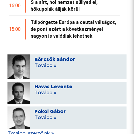
S a sírt, hol nemzet süllyed el,
16:00
hőkupolák állják körül
Túlpörgette Európa a ceutai válságot,
15:00
de pont ezért a következményei
nagyon is valódiak lehetnek
Börcsök Sándor
Tovább »
Havas Levente
Tovább »
Pokol Gábor
Tovább »
További szerzőink »