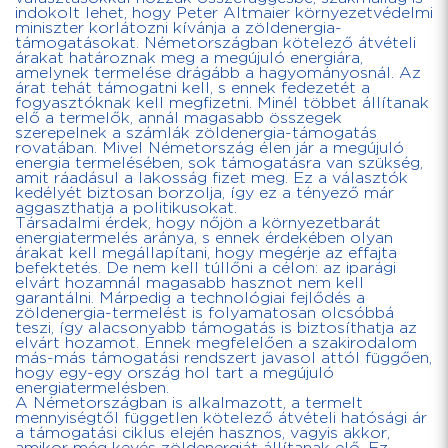
indokolt lehet, hogy Peter Altmaier környezetvédelmi
miniszter korlátozni kívánja a zöldenergia-
támogatásokat. Németországban kötelező átvételi
árakat határoznak meg a megújuló energiára,
amelynek termelése drágább a hagyományosnál. Az
árat tehát támogatni kell, s ennek fedezetét a
fogyasztóknak kell megfizetni. Minél többet állítanak
elő a termelők, annál magasabb összegek
szerepelnek a számlák zöldenergia-támogatás
rovatában. Mivel Németország élen jár a megújuló
energia termelésében, sok támogatásra van szükség,
amit ráadásul a lakosság fizet meg. Ez a választók
kedélyét biztosan borzolja, így ez a tényező már
aggaszthatja a politikusokat.
Társadalmi érdek, hogy nőjön a környezetbarát
energiatermelés aránya, s ennek érdekében olyan
árakat kell megállapítani, hogy megérje az effajta
befektetés. De nem kell túllőni a célon: az iparági
elvárt hozamnál magasabb hasznot nem kell
garantálni. Márpedig a technológiai fejlődés a
zöldenergia-termelést is folyamatosan olcsóbbá
teszi, így alacsonyabb támogatás is biztosíthatja az
elvárt hozamot. Ennek megfelelően a szakirodalom
más-más támogatási rendszert javasol attól függően,
hogy egy-egy ország hol tart a megújuló
energiatermelésben.
A Németországban is alkalmazott, a termelt
mennyiségtől független kötelező átvételi hatósági ár
a támogatási ciklus elején hasznos, vagyis akkor,