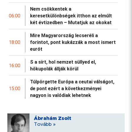
Nem csökkentek a
06:00
keresetkülönbségek itthon az elmúlt
két évtizedben – Mutatjuk az okokat
Mire Magyarország lecseréli a
18:00
forintot, pont kukázzák a most ismert
eurót
S a sírt, hol nemzet süllyed el,
16:00
hőkupolák állják körül
Túlpörgette Európa a ceutai válságot,
15:00
de pont ezért a következményei
nagyon is valódiak lehetnek
Ábrahám Zsolt
Tovább »