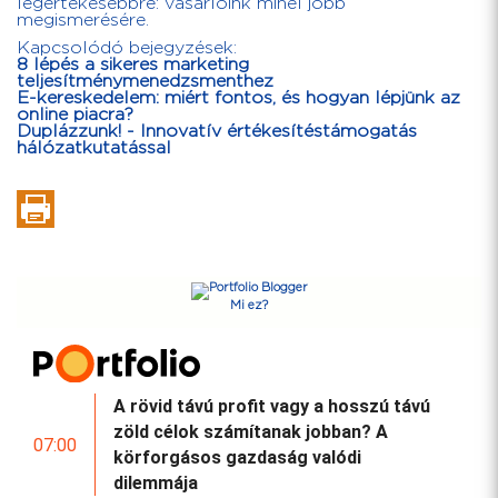
legértékesebbre: vásárlóink minél jobb
megismerésére.
Kapcsolódó bejegyzések:
8 lépés a sikeres marketing
teljesítménymenedzsmenthez
E-kereskedelem: miért fontos, és hogyan lépjünk az
online piacra?
Duplázzunk! - Innovatív értékesítéstámogatás
hálózatkutatással
Mi ez?
A rövid távú profit vagy a hosszú távú
zöld célok számítanak jobban? A
07:00
körforgásos gazdaság valódi
dilemmája