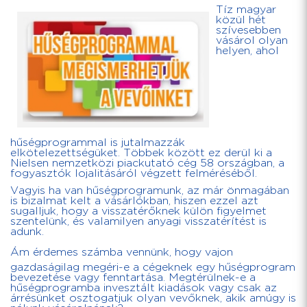
Tíz magyar
közül hét
szívesebben
vásárol olyan
helyen, ahol
hűségprogrammal is jutalmazzák
elkötelezettségüket. Többek között ez derül ki a
Nielsen nemzetközi piackutató cég 58 országban, a
fogyasztók lojalitásáról végzett felméréséből.
Vagyis ha van hűségprogramunk, az már önmagában
is bizalmat kelt a vásárlókban, hiszen ezzel azt
sugalljuk, hogy a visszatérőknek külön figyelmet
szentelünk, és valamilyen anyagi visszatérítést is
adunk.
Ám érdemes számba vennünk, hogy vajon
gazdaságilag megéri-e a cégeknek egy hűségprogram
bevezetése vagy fenntartása. Megtérülnek-e a
hűségprogramba invesztált kiadások vagy csak az
árrésünket osztogatjuk olyan vevőknek, akik amúgy is