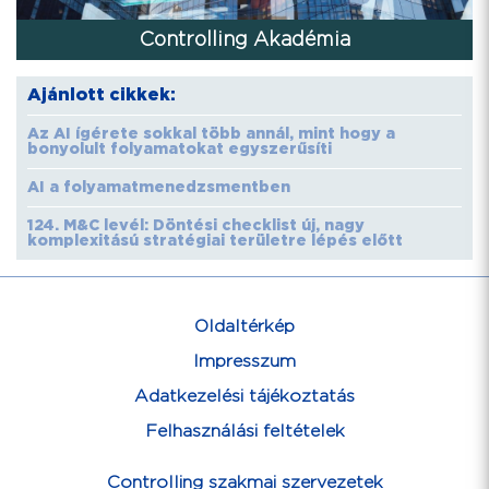
Controlling Akadémia
Ajánlott cikkek:
Az AI ígérete sokkal több annál, mint hogy a
bonyolult folyamatokat egyszerűsíti
AI a folyamatmenedzsmentben
124. M&C levél: Döntési checklist új, nagy
komplexitású stratégiai területre lépés előtt
Oldaltérkép
Impresszum
Adatkezelési tájékoztatás
Felhasználási feltételek
Controlling szakmai szervezetek