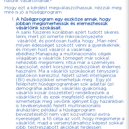
nálunk vásárolnának?
Hogy ezt a kérdést megválaszolhassuk, nézzük meg
mire is jó a hűségprogram:
A hűségprogram egy eszköze annak, hogy
jobban megismerhessük és elemezhessük
vásárlóink szokásait.
A sarki fűszeres korábban azért tudott sikeres
lenni, mert jól ismerte mikrokörnyezete
vásárlóit, és pontosan tudta, hogy „Mari néni”
milyen édességet szokott venni a gyerekeknek,
és milyen húst vásárol a vasárnapi
ebédhez.Manapság a multinacionális cégek
világában a vásárlók tömegeit már sokkal
nehezebb megismerni, ritka már a személyes
kapcsolat, ezért korszerű eszközöket érdemes
használni. Ma a vásárlói szokásokat tényszerű
adatokon keresztül, fejlett üzleti intelligencia
(BI) eszközökkel ismerhetjük meg. Egy jól
felépített hűségprogramban sok adattal (pl.
demográfiai adatok, vásárlási gyakoriság,
vásárlói kosár összetétel) rendelkezünk a
vásárlókról, és ezek megfelelő elemzésével
ismerhetjük meg vevőink igényeit.Egy hazánkban
is tevékenykedő fejlett multinacionális
áruházlánc például a hűségprogram
bevezetésétől nem várt közvetlenül extra
nyereséget, a fő célja az volt, hogy megismerje a
vásárlóit, majd a versenytársaihoz képest sokkal
jobb, testreszabott akciókat hirdessen.