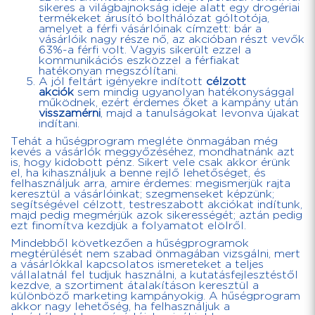
sikeres a világbajnokság ideje alatt egy drogériai
termékeket árusító bolthálózat góltotója,
amelyet a férfi vásárlóinak címzett: bár a
vásárlóik nagy része nő, az akcióban részt vevők
63%-a férfi volt. Vagyis sikerült ezzel a
kommunikációs eszközzel a férfiakat
hatékonyan megszólítani.
A jól feltárt igényekre indított
célzott
akciók
sem mindig ugyanolyan hatékonysággal
működnek, ezért érdemes őket a kampány után
visszamérni
, majd a tanulságokat levonva újakat
indítani.
Tehát a hűségprogram megléte önmagában még
kevés a vásárlók meggyőzéséhez, mondhatnánk azt
is, hogy kidobott pénz. Sikert vele csak akkor érünk
el, ha kihasználjuk a benne rejlő lehetőséget, és
felhasználjuk arra, amire érdemes: megismerjük rajta
keresztül a vásárlóinkat; szegmenseket képzünk;
segítségével célzott, testreszabott akciókat indítunk,
majd pedig megmérjük azok sikerességét; aztán pedig
ezt finomítva kezdjük a folyamatot elölről.
Mindebből következően a hűségprogramok
megtérülését nem szabad önmagában vizsgálni, mert
a vásárlókkal kapcsolatos ismereteket a teljes
vállalatnál fel tudjuk használni, a kutatásfejlesztéstől
kezdve, a szortiment átalakításon keresztül a
különböző marketing kampányokig. A hűségprogram
akkor nagy lehetőség, ha felhasználjuk a