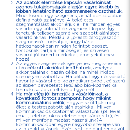
Az adatok elemzése kapcsán vásárlóinkat
azonos tulajdonságaik alapján egyre kisebb és
jobban lehatárolható szegmensekre oszthatjuk.
Minél kisebb egy szegmens, annál pontosabban
definiálható az igénye. A tökéletes
szegmentálást akkor érjük el, ha minden egyes
vásárló egy különálló szegmenst képez. Így
tehetünk teljesen személyre szabott ajánlatot
vásárlóinknak. Például a „presztízsfogyasztói”
szegmensről tudhatjuk, hogy bár a
hétköznapokban minden forintot beoszt,
fontosnak tartja a minőséget, és szívesen
vásárol jól ismert márkákat, amelyek illenek
hozzá.
Az egyes szegmensek igényeinek megismerése
után
célzott akciókat indíthatunk
, amelyek
akkor találnak igazán célba, ha minél inkább
személyre szabottak. Ha például egy női vásárló
havonta vásárol bio-kozmetikumokból, célszerű
az éppen bevezetett legújabb bio-kozmetikai
termékcsaládra felhívni a figyelmét.
Ha már elég jól ismerjük a vásárlóinkat, a
következő fontos szempont, hogy miként
kommunikálunk velük,
hogyan szólítjuk meg
őket a testreszabott ajánlatainkkal. Milyen
kommunikációs csatornát választunk (pl. levél,
email, telefon, okostelefon applikáció stb.), és
milyen megfogalmazást használunk?A
kommunikációban egyre nagyobb szerepe van
az interaktivitásnak. Ezért volt például rendkívül