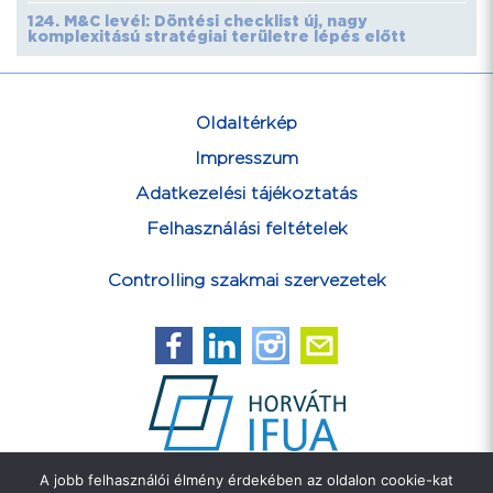
124. M&C levél: Döntési checklist új, nagy
komplexitású stratégiai területre lépés előtt
Oldaltérkép
Impresszum
Adatkezelési tájékoztatás
Felhasználási feltételek
Controlling szakmai szervezetek
A jobb felhasználói élmény érdekében az oldalon cookie-kat
Feliratkozás hírlevélre