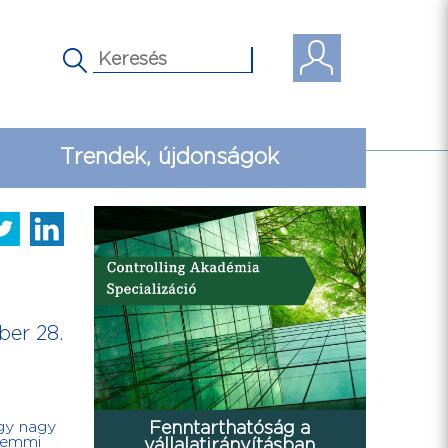
Trendek, újdonságok
ber 28.
gy nagy
Fenntarthatóság a
 semmi
vállalatirányításban