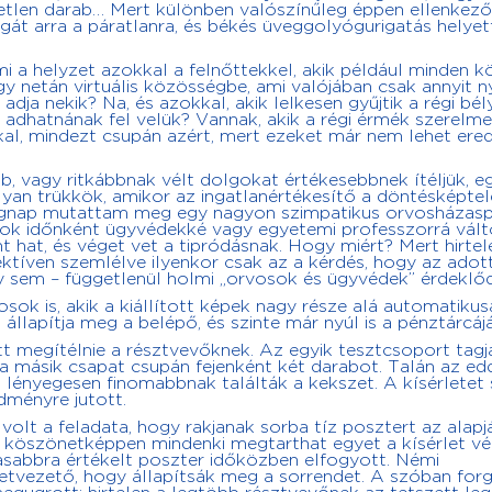
etlen darab… Mert különben valószínűleg éppen ellenkező
gát arra a páratlanra, és békés üveggolyógurigatás helyett
 a helyzet azokkal a felnőttekkel, akik például minden k
 netán virtuális közösségbe, ami valójában csak annyit ny
 adja nekik? Na, és azokkal, akik lelkesen gyűjtik a régi bé
t adhatnának fel velük? Vannak, akik a régi érmék szerelmes
al, mindezt csupán azért, mert ezeket már nem lehet ered
b, vagy ritkábbnak vélt dolgokat értékesebbnek ítéljük, e
yan trükkök, amikor az ingatlanértékesítő a döntésképtel
egnap mutattam meg egy nagyon szimpatikus orvosházaspá
osok időnként ügyvédekké vagy egyetemi professzorrá vált
nt hat, és véget vet a tipródásnak. Hogy miért? Mert hirtel
ektíven szemlélve ilyenkor csak az a kérdés, hogy az adot
gy sem – függetlenül holmi „orvosok és ügyvédek” érdeklő
sok is, akik a kiállított képek nagy része alá automatikus
t, állapítja meg a belépő, és szinte már nyúl is a pénztárcájá
t megítélnie a résztvevőknek. Az egyik tesztcsoport tagj
a másik csapat csupán fejenként két darabot. Talán az edd
lényegesen finomabbnak találták a kekszet. A kísérlete
dményre jutott.
olt a feladata, hogy rakjanak sorba tíz posztert az alapj
gy köszönetképpen mindenki megtarthat egyet a kísérlet vé
asabbra értékelt poszter időközben elfogyott. Némi
etvezető, hogy állapítsák meg a sorrendet. A szóban for