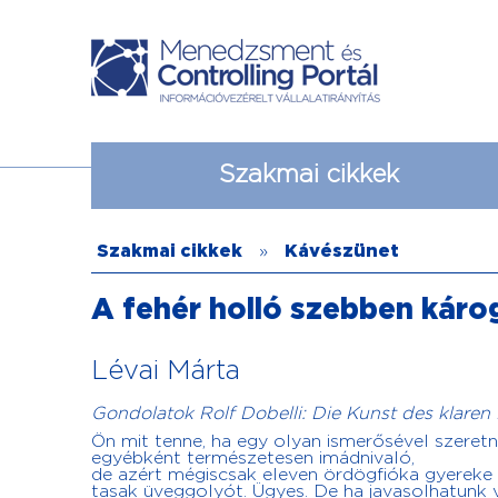
Szakmai cikkek
Szakmai cikkek
»
Kávészünet
A fehér holló szebben káro
Lévai Márta
Gondolatok Rolf Dobelli: Die Kunst des klaren
Ön mit tenne, ha egy olyan ismerősével szeret
egyébként természetesen imádnivaló,
de azért mégiscsak eleven ördögfióka gyereke 
tasak üveggolyót. Ügyes. De ha javasolhatunk 