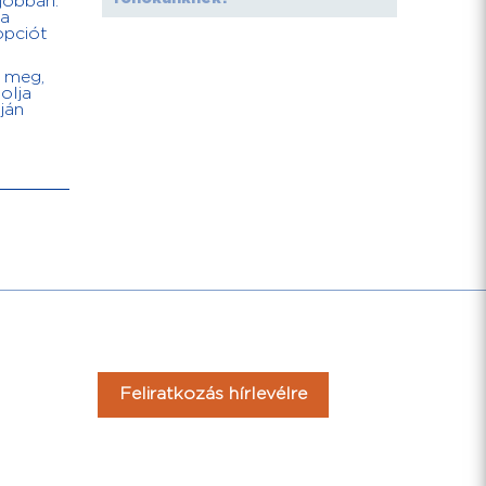
jobban.
 a
opciót
k meg,
olja
ján
Feliratkozás hírlevélre