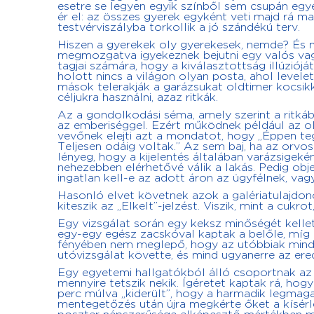
esetre se legyen egyik színből sem csupán egy
ér el: az összes gyerek egyként veti majd rá ma
testvérviszályba torkollik a jó szándékú terv.
Hiszen a gyerekek oly gyerekesek, nemde? És mi
megmozgatva igyekeznek bejutni egy valós vagy
tagjai számára, hogy a kiválasztottság illúzióját
holott nincs a világon olyan posta, ahol levele
mások telerakják a garázsukat oldtimer kocsikk
céljukra használni, azaz ritkák.
Az a gondolkodási séma, amely szerint a ritkáb
az emberiséggel. Ezért működnek például az ol
vevőnek elejti azt a mondatot, hogy „Éppen t
Teljesen odáig voltak.” Az sem baj, ha az orv
lényeg, hogy a kijelentés általában varázsigeké
nehezebben elérhetővé válik a lakás. Pedig obj
ingatlan kell-e az adott áron az ügyfélnek, va
Hasonló elvet követnek azok a galériatulajdono
kiteszik az „Elkelt”-jelzést. Viszik, mint a cukro
Egy vizsgálat során egy keksz minőségét kellet
egy-egy egész zacskóval kaptak a belőle, míg 
fényében nem meglepő, hogy az utóbbiak mind 
utóvizsgálat követte, és mind ugyanerre az ere
Egy egyetemi hallgatókból álló csoportnak az v
mennyire tetszik nekik. Ígéretet kaptak rá, ho
perc múlva „kiderült”, hogy a harmadik legmag
mentegetőzés után újra megkérte őket a kísérl