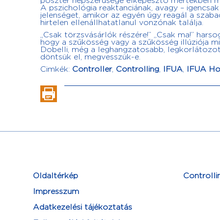
poszter népszerűsége elképesztő mértékben meg
A pszichológia reaktanciának, avagy – igencsak
jelenséget, amikor az egyén úgy reagál a szaba
hirtelen ellenállhatatlanul vonzónak találja.
„Csak törzsvásárlók részére!” „Csak ma!” hars
hogy a szűkösség vagy a szűkösség illúziója mi
Dobelli, még a leghangzatosabb, legkorlátozott
döntsük el, megvesszük-e.
Cimkék:
Controller
,
Controlling
,
IFUA
,
IFUA Hor
Oldaltérkép
Controlli
Impresszum
Adatkezelési tájékoztatás