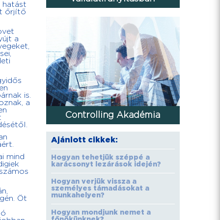
 hatást
 őrjítő
övet
újt a
lyegeket,
ei,
eti
gyidős
en
rnak is.
oznak, a
en
Controlling Akadémia
t
désétől.
an
Ajánlott cikkek:
ért.
ai mind
Hogyan tehetjük széppé a
igiek
karácsonyt lezárások idején?
t számos
Hogyan verjük vissza a
személyes támadásokat a
án,
munkahelyen?
gén. Öt
Hogyan mondjunk nemet a
gó
főnökünknek?