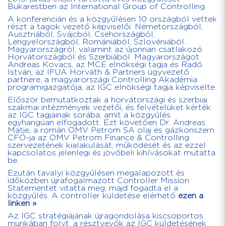
Bukarestben az International Group of Controlling.
A konferencián és a közgyűlésen 10 országból vettek
részt a tagok vezető képviselői: Németországból,
Ausztriából, Svájcból, Csehországból,
Lengyelországból, Romániából, Szlovéniából.
Magyarországról, valamint az újonnan csatlakozó
Horvátországból és Szerbiából. Magyarországot
Andreas Kovacs, az MCE elnökségi tagja és Radó
István, az IFUA Horváth & Partners ügyvezető
partnere, a magyarországi Controlling Akadémia
programigazgatója, az IGC elnökségi tagja képviselte.
Először bemutatkoztak a horvátországi és szerbiai
szakmai intézmények vezetői, és felvételüket kérték
az IGC tagjainak sorába, amit a közgyűlés
egyhangúan elfogadott. Ezt követően Dr. Andreas
Matje, a román OMV Petrom SA olaj és gázkonszern
CFO-ja az OMV Petrom Finance & Controlling
szervezetének kialakulását, működését és az ezzel
kapcsolatos jelenlegi és jövőbeli kihívásokat mutatta
be.
Ezután tavalyi közgyűlésen megalapozott és
időközben újrafogalmazott Controller Mission
Statementet vitatta meg, majd fogadta el a
közgyűlés. A controller küldetése elérhető
ezen a
linken »
Az IGC stratégiájának újragondolása kiscsoportos
munkában folyt, a résztvevők az IGC küldetésének