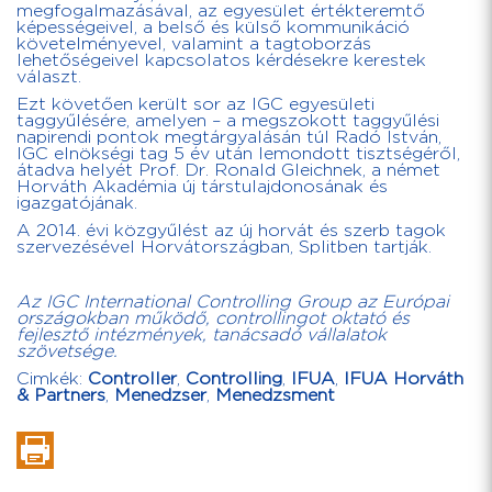
megfogalmazásával, az egyesület értékteremtő
képességeivel, a belső és külső kommunikáció
követelményevel, valamint a tagtoborzás
lehetőségeivel kapcsolatos kérdésekre kerestek
választ.
Ezt követően került sor az IGC egyesületi
taggyűlésére, amelyen – a megszokott taggyűlési
napirendi pontok megtárgyalásán túl Radó István,
IGC elnökségi tag 5 év után lemondott tisztségéről,
átadva helyét Prof. Dr. Ronald Gleichnek, a német
Horváth Akadémia új társtulajdonosának és
igazgatójának.
A 2014. évi közgyűlést az új horvát és szerb tagok
szervezésével Horvátországban, Splitben tartják.
Az IGC International Controlling Group az Európai
országokban működő, controllingot oktató és
fejlesztő intézmények, tanácsadó vállalatok
szövetsége.
Cimkék:
Controller
,
Controlling
,
IFUA
,
IFUA Horváth
& Partners
,
Menedzser
,
Menedzsment