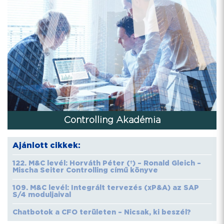
Controlling Akadémia
Ajánlott cikkek:
122. M&C levél: Horváth Péter (†) – Ronald Gleich –
Mischa Seiter Controlling című könyve
109. M&C levél: Integrált tervezés (xP&A) az SAP
S/4 moduljaival
Chatbotok a CFO területen – Nicsak, ki beszél?