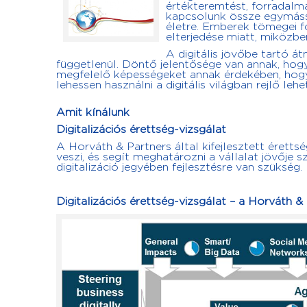
értékteremtést, forradalm
kapcsolunk össze egymássa
életre. Emberek tömegei f
elterjedése miatt, miközbe
A digitális jövőbe tartó á
függetlenül. Döntő jelentősége van annak, hogy s
megfelelő képességeket annak érdekében, hogy
lehessen használni a digitális világban rejlő leh
Amit kínálunk
Digitalizációs érettség-vizsgálat
A Horváth & Partners által kifejlesztett érett
veszi, és segít meghatározni a vállalat jövője 
digitalizáció jegyében fejlesztésre van szükség.
Digitalizációs érettség-vizsgálat – a Horváth &