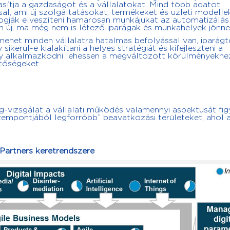
asítja a gazdaságot és a vállalatokat. Mind több adatot
l, ami új szolgáltatásokat, termékeket és üzleti modelle
ogják elveszíteni hamarosan munkájukat az automatizálás
n új, ma még nem is létező iparágak és munkahelyek jönnek
tmenet minden vállalatra hatalmas befolyással van, iparágt
ikerül-e kialakítani a helyes stratégiát és kifejleszteni a
 alkalmazkodni lehessen a megváltozott körülményekhez,
etőségeket.
ség-vizsgálat a vállalati működés valamennyi aspektusát f
szempontjából legforróbb” beavatkozási területeket, ahol 
 Partners keretrendszere