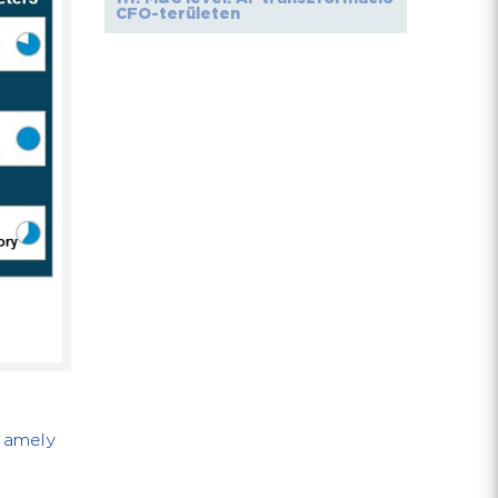
CFO-területen
, amely