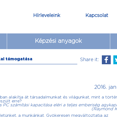
Hírleveleink
Kapcsolat
Képzési anyagok
kai támogatása
Share it:
2016. jan
ban alakítja át társadalmunkat és világunkat, mint a tört
szült erre?
 PC számítási kapacitása eléri a teljes emberiség agykap
(Raymond K
 életünket, a munkánkat. Gyökeresen megváltoztatja az