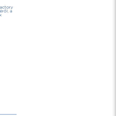
a
factory
éről, a
x