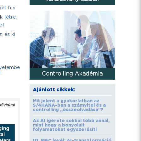
ket hív
 létre.
ól
 és ki
igyelembe
a
Controlling Akadémia
Ajánlott cikkek:
Mit jelent a gyakorlatban az
S/4HANA-ban a számvitel és a
controlling „összeolvadása”?
Az AI ígérete sokkal több annál,
mint hogy a bonyolult
folyamatokat egyszerűsíti
111. M&C levél: AI-transzformáció