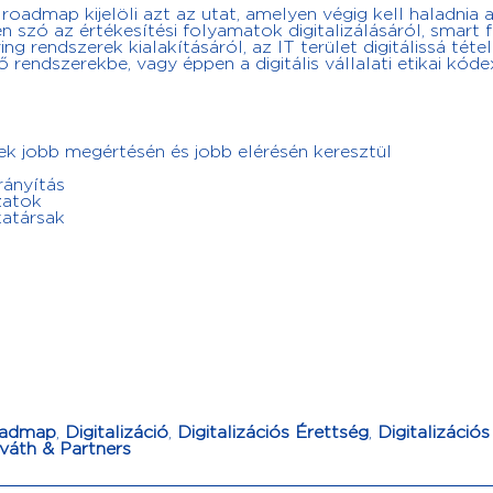
ós roadmap kijelöli azt az utat, amelyen végig kell haladnia 
n szó az értékesítési folyamatok digitalizálásáról, smart 
ng rendszerek kialakításáról, az IT terület digitálissá tétel
ő rendszerekbe, vagy éppen a digitális vállalati etikai kóde
ek jobb megértésén és jobb elérésén keresztül
rányítás
zatok
atársak
Roadmap
,
Digitalizáció
,
Digitalizációs Érettség
,
Digitalizációs
váth & Partners