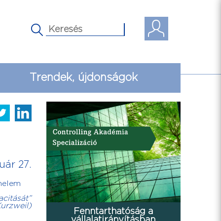
Trendek, újdonságok
uár 27.
énelem
acitását”
urzweil)
Fenntarthatóság a
vállalatirányításban