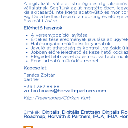
A digitalizált vállalati stratégia és digitalizáci
vállalatnak. Segítünk az út megtételében, legye
kialakításáról, intelligens adatgyűjtő és monitori
Big Data beillesztéséről a riporting és előrejelz
összeállításáról.
Elérhető hasznok
A versenypozíció javítása
Értékesítése eredmények javulása az ügyfel
Hatékonyabb működési folyamatok
Javuló átláthatóság és kontroll, valósidejű i
Jobban előre jelezhető és kezelhető kocká
Elégedettebb vezetők és motiváltabb munk
Fenntartható működési modell
Kapcsolat:
Tanács Zoltán
partner
+36 1 382 88 88
zoltan.tanacs@horvath-partners.com
Kép: FreeImages/Gürkan Kurt
Cimkék:
Digitális
,
Digitális Érettség
,
Digitális 
Roadmap
,
Horváth & Partners
,
IFUA
,
IFUA Hor