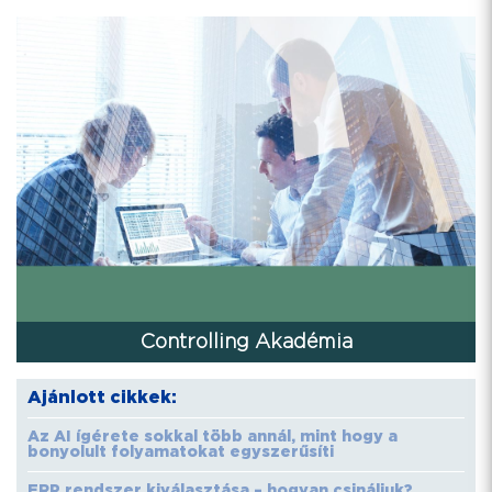
Controlling Akadémia
Ajánlott cikkek:
Az AI ígérete sokkal több annál, mint hogy a
bonyolult folyamatokat egyszerűsíti
ERP rendszer kiválasztása – hogyan csináljuk?