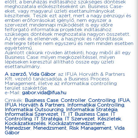
előtt, a beruházás indításához szükséges döntések
meghozatala előkészítéseként ún. Business Case-
eket, vagy magyarul üzleti esettanulmányokat
készítenek. Teszik ezt azért, mert a nagy pénzügyi és
emberi erőforrásokat igénylő, nem egyszer a
szervezet mindennapi működését is egy időre
felforgató informatikai projektek indításához
szükséges döntések meghozatala nagyon összetett.
Az érvek és ellenérvek, a hasznok és ráfordítások
mérlegre tétele nem egyszerű és nem minden esetben
egyértelmű.
Ajánlott cikkünk röviden áttekinti, hogy miből áll egy
Business Case: milyen megközelítéssel, milyen
lépéseken keresztül állítható össze egy üzleti
esettanulmány.
A szerző, Vida Gábor
: az IFUA Horváth & Partners
Kft. vezető tanácsadója, a Business Process
Management, illetve az informatikai controlling
terület szakértője.
e-Mail:
gabor.vida@ifua.hu
Cimkék:
Business Case
,
Controller
,
Controlling
,
IFUA
,
IFUA Horváth & Partners
,
Informatikai Controlling
,
Informatikai Outsourcing
,
Informatikai Stratégia
,
Informatikai Szervezet
,
IT
,
IT Business Case
,
IT
Controlling
,
IT Stratégia
,
IT Szervezet
,
Készletek
,
Kockázatkezelés
,
Kockázatmenedzsment
,
Menedzser
,
Menedzsment
,
Risk Management
,
Vida
Gábor