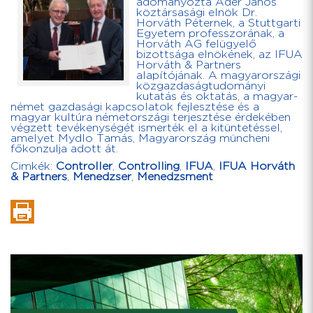
adományozta Áder János
köztársasági elnök Dr.
Horváth Péternek, a Stuttgarti
Egyetem professzorának, a
Horváth AG felügyelő
bizottsága elnökének, az IFUA
Horváth & Partners
alapítójának. A magyarországi
közgazdaságtudományi
kutatás és oktatás, a magyar-
német gazdasági kapcsolatok fejlesztése és a
magyar kultúra németországi terjesztése érdekében
végzett tevékenységét ismerték el a kitüntetéssel,
amelyet Mydlo Tamás, Magyarország müncheni
főkonzulja adott át.
Cimkék:
Controller
,
Controlling
,
IFUA
,
IFUA Horváth
& Partners
,
Menedzser
,
Menedzsment