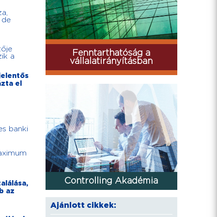
za,
 de
zője
Fenntarthatóság a
ik a
vállalatirányításban
jelentős
zta el
es banki
 maximum
Controlling Akadémia
alálása,
b az
Ajánlott cikkek: