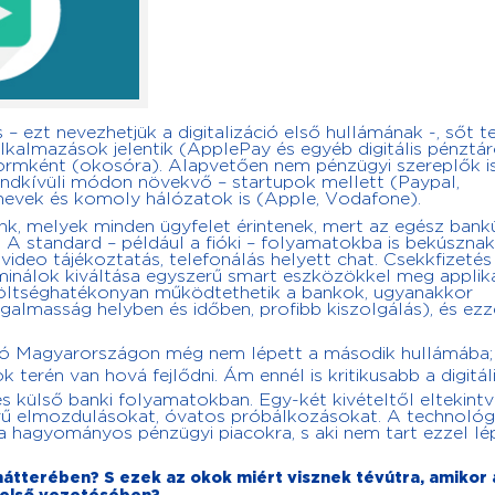
 ezt nevezhetjük a digitalizáció első hullámának -, sőt te
lkalmazások jelentik (ApplePay és egyéb digitális pénztár
formként (okosóra). Alapvetően nem pénzügyi szereplők i
 rendkívüli módon növekvő – startupok mellett (Paypal,
nevek és komoly hálózatok is (Apple, Vodafone).
nk, melyek minden ügyfelet érintenek, mert az egész ban
. A standard – például a fióki – folyamatokba is bekúsznak
deo tájékoztatás, telefonálás helyett chat. Csekkfizetés
inálok kiváltása egyszerű smart eszközökkel meg appliká
költséghatékonyan működtethetik a bankok, ugyanakkor
ugalmasság helyben és időben, profibb kiszolgálás), és ezz
áció Magyarországon még nem lépett a második hullámába;
terén van hová fejlődni. Ám ennél is kritikusabb a digitál
 külső banki folyamatokban. Egy-két kivételtől eltekintv
erű elmozdulásokat, óvatos próbálkozásokat. A technológ
a hagyományos pénzügyi piacokra, s aki nem tart ezzel lé
 hátterében? S ezek az okok miért visznek tévútra, amikor 