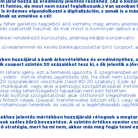
em járul hozzá az eredmény jelentős részéhez. (Az ő kiszo
tt fontos, de most nem ezzel foglalkozunk.) Van azonban
is érdemes elgondolkozni a digitalizáción, s annak is a má
ának az emelése a cél:
y fehér galléros tagokból álló kemény mag, amely jelenleg
ki csatornát használ, és már most is komolyan igényli a di
mékkel rendelkező korosztály, jelenleg inkább konzervatív
vés jövedelemmel és kevés bankkapcsolattal bíró csoport, 
ékben hozzájárul a bank árbevételéhez és eredményéhez, s
 csoport szintén 30 százalékot tesz ki, s ők jelentik a jöv
m látens igény, ezt a felmérés igazolta. E szegmensben elv
 videó-, illetve chates ügyintézés stb. Ha őket nem szolgál
20 százalékából veszítünk (lásd 80-20 szabály). Ezek az
munkájukat, vagy akár a pénzügyi szolgáltatójukat illetőe
line világ lehetőségeiből fakadóan nem kell feltétlen
lát külföldi szolgáltatónál, akár otthonról! Végezhetnek
 fintech cégek (paypal, transferweise, bitcoin stb.), vagy a
ohamosan terjednek, és veszik el a legértékesebb ügyfél
ekhez jelentős mértékben hozzájáruló rétegnek a megtar
sok széles körű bevezetése. A szintén értékes szenior cs
rő stratégia, mert ha mi nem, akkor más meg fogja tenni ez