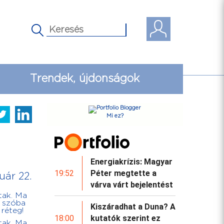
Trendek, újdonságok
Mi ez?
Energiakrízis: Magyar
19:52
Péter megtette a
uár 22.
várva várt bejelentést
tak. Ma
r szóba
Kiszáradhat a Duna? A
 réteg!
18:00
kutatók szerint ez
tak. Ma