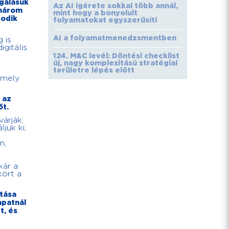
lgálásuk
Az AI ígérete sokkal több annál,
 három
mint hogy a bonyolult
sodik
folyamatokat egyszerűsíti
AI a folyamatmenedzsmentben
 is
gitális
124. M&C levél: Döntési checklist
új, nagy komplexitású stratégiai
területre lépés előtt
amely
 az
őt.
árják,
juk ki,
n,
kár a
kört a
tása
apatnál
t, és