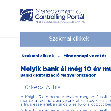
Szakmai cikkek
Szakmai cikkek
»
Mindennapi vezetés
Melyik bank él még 10 év m
Banki digitalizáció Magyarországon
Hürkecz Attila
A Knight Rider bemutatásakor még sci-fi volt,
már ez a technológia velünk él, csakúgy, mint a
állni, s esze ágában sincs 8 és 16 óra között b
A Knight Rider bemutatásakor még sci-fi volt,