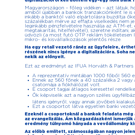
digitalizációról kell dönteni egy-egy honi bank
Magyarországon – főleg vidéken – azt látjuk, h
amiből újabban a bankok tranzakciónként le is 
inkább a banktól való elpártolásra buzdítja őke
százalékban mérve az effajta viselkedés nem je
leginkább pénzfelvételre használja az ATM-et, é
megtakarítás, hitelfelvétel), szeretne indítani,
üdvözli (a most futó OTP reklám tökéletesen le 
mikro- és kisvállalkozások jelentős része.
Ha egy retail vezető ránéz az ügyfeleire, érth
részének nincs igénye a digitalizációra. Soha 
nekik az előnyeit.
Ezt az eredményt az IFUA Horváth & Partners 
A reprezentatív mintában 1000 főből 560 e
Ennek az 560 főnek a 40 százaléka 2 vagy a
csatornája a fiókhálózat volt.
E csoport tagjai átlagos keresettel rendel
Ők képviselik azt a nagyon széles ügyfélbá
látens igényről, vagy annak jövőbeli kialaku
Ezt a csoportot látva egyetlen banki vezet
Ezeknél a csoportoknál a bankok feladata még 
az evangelizálás. Ám közgazdászként ismerjük 
eredmény túlnyomó hányada a vevőállomány kise
Az előbb említett, számosságában nagyon jelen