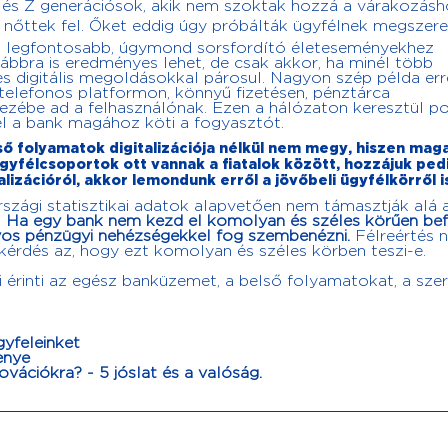
Y és Z generációsok, akik nem szoktak hozzá a várakozás
el nőttek fel. Őket eddig úgy próbálták ügyfélnek megszere
 a legfontosabb, úgymond sorsfordító életeseményekhez
vábbra is eredményes lehet, de csak akkor, ha minél több
tes digitális megoldásokkal párosul. Nagyon szép példa err
ostelefonos platformon, könnyű fizetésen, pénztárca
 kezébe ad a felhasználónak. Ezen a hálózaton keresztül p
l a bank magához köti a fogyasztót.
ső folyamatok digitalizációja nélkül nem megy, hiszen mag
gyfélcsoportok ott vannak a fiatalok között, hozzájuk ped
alizációról, akkor lemondunk erről a jövőbeli ügyfélkörről i
zági statisztikai adatok alapvetően nem támasztják alá 
.
Ha egy bank nem kezd el komolyan és széles körűen bef
úlyos pénzügyi nehézségekkel fog szembenézni.
Félreértés n
A kérdés az, hogy ezt komolyan és széles körben teszi-e.
mi érinti az egész banküzemet, a belső folyamatokat, a sze
yfeleinket
enye
vációkra? - 5 jóslat és a valóság.