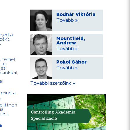
Bodnár Viktória
Tovább »
rjed a
Mountfield,
cák),
Andrew
s
Tovább »
küzemet
Pokol Gábor
 az
Tovább »
 és
ciókkal,
el
További szerzőink »
 mind a
is
e itthon
ia
pést,
a