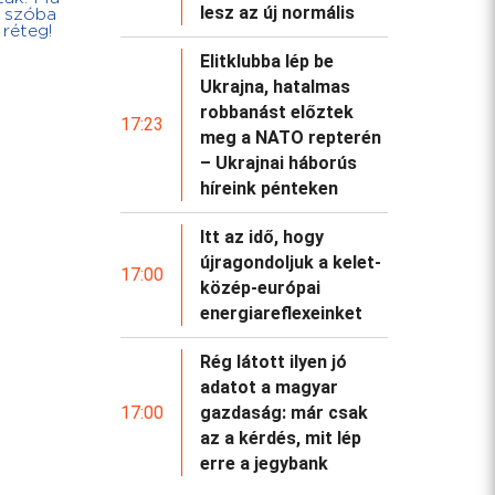
lesz az új normális
r szóba
 réteg!
Elitklubba lép be
Ukrajna, hatalmas
robbanást előztek
17:23
meg a NATO repterén
– Ukrajnai háborús
híreink pénteken
Itt az idő, hogy
újragondoljuk a kelet-
17:00
közép-európai
energiareflexeinket
Rég látott ilyen jó
adatot a magyar
17:00
gazdaság: már csak
az a kérdés, mit lép
erre a jegybank