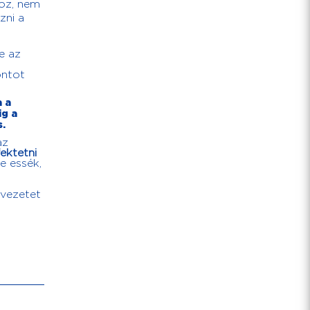
hoz, nem
zni a
e az
ontot
a a
ig a
s.
az
ektetni
e essék,
rvezetet