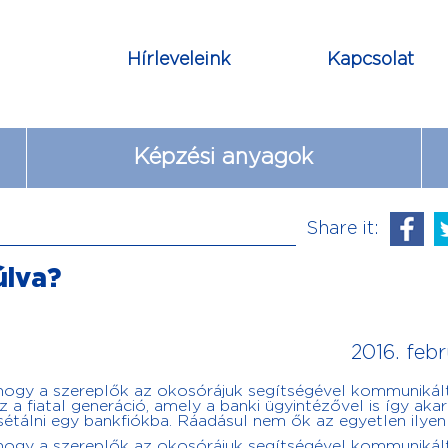
Hírleveleink
Kapcsolat
Képzési anyagok
Share it:
úlva?
2016. febr
 hogy a szereplők az okosórájuk segítségével kommunikál
z a fiatal generáció, amely a banki ügyintézővel is így aka
esétálni egy bankfiókba. Ráadásul nem ők az egyetlen ilyen
 hogy a szereplők az okosórájuk segítségével kommunikál