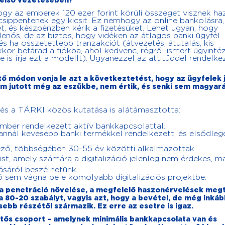
 felső vezetésében?
ogy az emberek 120 ezer forint körüli összeget visznek ha
csippentenek egy kicsit. Ez nemhogy az online bankolásra,
t, és készpénzben kérik a fizetésüket. Lehet ugyan, hogy
lenős, de az biztos, hogy vidéken az átlagos banki ügyfél
s ha összetettebb tranzakciót (átvezetés, átutalás, kis
 akkor befárad a fiókba, ahol kedvenc, régről ismert ügyinté
is írja ezt a modellt). Ugyanezzel az attitűddel rendelkez
ető módon vonja le azt a következtetést, hogy az ügyfelek 
nem jutott még az eszükbe, nem értik, és senki sem magyará
és a TÁRKI közös kutatása is alátámasztotta:
mber rendelkezett aktív bankkapcsolattal.
nnál kevesebb banki termékkel rendelkezett, és elsődleg
kező, többségében 30-55 év közötti alkalmazottak.
zist, amely számára a digitalizáció jelenleg nem érdekes,
lásáról beszélhetünk.
ő sem vágna bele komolyabb digitalizációs projektbe.
a penetráció növelése, a megfelelő haszonérvelések megt
a 80-20 szabályt, vagyis azt, hogy a bevétel, de még inkáb
bb részétől származik. Ez erre az esetre is igaz.
tős csoport – amelynek minimális bankkapcsolata van és