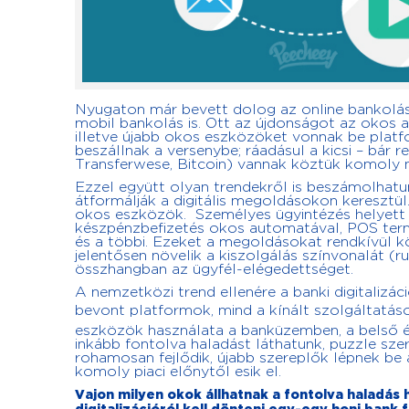
Nyugaton már bevett dolog az online bankolás –
mobil bankolás is. Ott az újdonságot az okos a
illetve újabb okos eszközöket vonnak be plat
beszállnak a versenybe; ráadásul a kicsi – bár
Transferwese, Bitcoin) vannak köztük komoly 
Ezzel együtt olyan trendekről is beszámolhatu
átformálják a digitális megoldásokon keresztül
okos eszközök. Személyes ügyintézés helyett vi
készpénzbefizetés okos automatával, POS term
és a többi. Ezeket a megoldásokat rendkívül 
jelentősen növelik a kiszolgálás színvonalát (r
összhangban az ügyfél-elégedettséget.
A nemzetközi trend ellenére a banki digitaliz
bevont platformok, mind a kínált szolgáltatások 
eszközök használata a banküzemben, a belső és
inkább fontolva haladást láthatunk, puzzle sz
rohamosan fejlődik, újabb szereplők lépnek be 
komoly piaci előnytől esik el.
Vajon milyen okok állhatnak a fontolva haladás