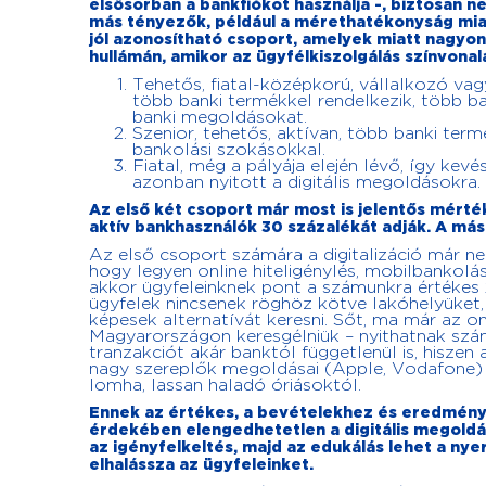
elsősorban a bankfiókot használja -, biztosan n
más tényezők, például a mérethatékonyság mia
jól azonosítható csoport, amelyek miatt nagyon 
hullámán, amikor az ügyfélkiszolgálás színvonal
Tehetős, fiatal-középkorú, vállalkozó vag
több banki termékkel rendelkezik, több ban
banki megoldásokat.
Szenior, tehetős, aktívan, több banki ter
bankolási szokásokkal.
Fiatal, még a pályája elején lévő, így ke
azonban nyitott a digitális megoldásokra.
Az első két csoport már most is jelentős mért
aktív bankhasználók 30 százalékát adják. A másik
Az első csoport számára a digitalizáció már ne
hogy legyen online hiteligénylés, mobilbankolás,
akkor ügyfeleinknek pont a számunkra értékes 
ügyfelek nincsenek röghöz kötve lakóhelyüket, 
képesek alternatívát keresni. Sőt, ma már az on
Magyarországon keresgélniük – nyithatnak szám
tranzakciót akár banktól függetlenül is, hiszen a
nagy szereplők megoldásai (Apple, Vodafone) r
lomha, lassan haladó óriásoktól.
Ennek az értékes, a bevételekhez és eredmény
érdekében elengedhetetlen a digitális megoldá
az igényfelkeltés, majd az edukálás lehet a nye
elhalássza az ügyfeleinket.