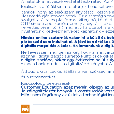
A fiatalok a legveszélyeztetettebb réteg. Az 
lojálisak, s a fülükben a telefonjuk head setjév
bankok, hogy az első számlanyitástól kezdve
illeszkedő ajánlatokat adtak. Ez a stratégia to
szolgáltatásra és platformra kiterjedő, tökéle
OTP simple applikációja, amely a digitális, ok
helyettesítésen túl (!) még egy hálózatot is a
gyűjthetünk, kedvezményeket kaphatunk – ezze
Mindez online csatornák valamint a külső és bel
párbeszéd sem indulhat el. A jövőben értékes ü
digitális megoldás a kulcs. Ha lemondunk a digit
Ne tévesszen meg bennünket, hogy a magyarors
azonnali digitalizációt sürgető külföldi cikkeket
a digitalizációba, akkor egy évtizeden belül s
minden bank elindult a digitalizáció irányába! 
Átfogó digitalizációs átállásra van szükség, a
és a rendszereket.
Kapcsolódó bejegyzések:
Customer Education, azaz megéri képezni az üg
Jelzáloghitelezés: bonyolult konstrukciók vers
Miért nem fogékony az üzlet a technológiai inno