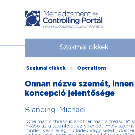
Szakmai cikkek
Szakmai cikkek
»
Operations
Onnan nézve szemét, innen 
koncepció jelentősége
Blanding, Michael
„One man”s thrash is another man”s treasure" 
inkább az a szemlélet az elterjedt, mely szerin
minden veszteség, hulladék vagy selejt. Idősze