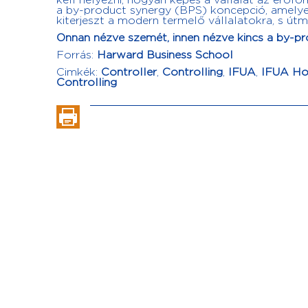
kell helyezni, hogyan képes a vállalat az erőf
a by-product synergy (BPS) koncepció, amely
kiterjeszt a modern termelő vállalatokra, s út
Onnan nézve szemét, innen nézve kincs a by-p
Forrás:
Harward Business School
Cimkék:
Controller
,
Controlling
,
IFUA
,
IFUA Hor
Controlling