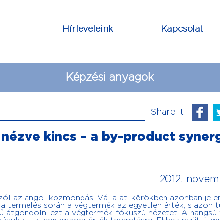
Hírleveleink
Kapcsolat
Képzési anyagok
Share it:
nézve kincs – a by-product syner
2012. novem
szól az angol közmondás. Vállalati körökben azonban jele
t a termelés során a végtermék az egyetlen érték, s azon t
rű átgondolni ezt a végtermék-fókuszú nézetet. A hangsúl