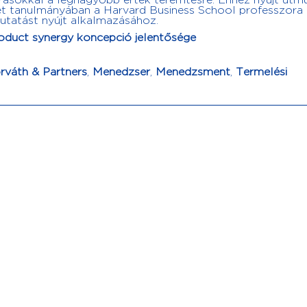
orrásokkal a legnagyobb érték teremtésre. Ehhez nyújt útm
et tanulmányában a Harvard Business School professzora
mutatást nyújt alkalmazásához.
roduct synergy koncepció jelentősége
váth & Partners
,
Menedzser
,
Menedzsment
,
Termelési