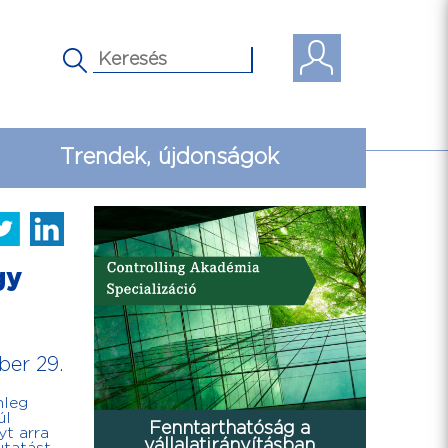
Trendek, újdonságok
gy
ber 29.
nleg
úl
Fenntarthatóság a
yt arra
vállalatirányításban