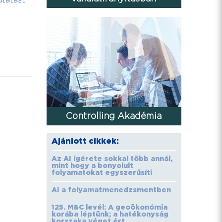
utatást
Controlling Akadémia
Ajánlott cikkek:
Az AI ígérete sokkal több annál,
mint hogy a bonyolult
folyamatokat egyszerűsíti
AI a folyamatmenedzsmentben
125. M&C levél: A geoökonómia
korába léptünk; a hatékonyság
korszaka véget ért