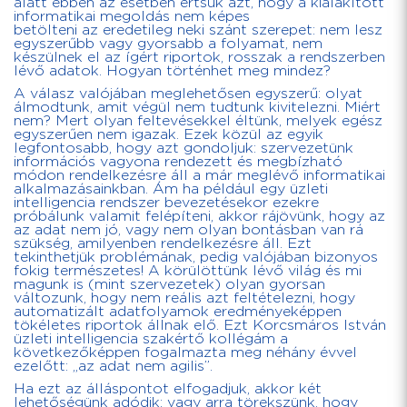
alatt ebben az esetben értsük azt, hogy a kialakított
informatikai megoldás nem képes
betölteni az eredetileg neki szánt szerepet: nem lesz
egyszerűbb vagy gyorsabb a folyamat, nem
készülnek el az ígért riportok, rosszak a rendszerben
lévő adatok. Hogyan történhet meg mindez?
A válasz valójában meglehetősen egyszerű: olyat
álmodtunk, amit végül nem tudtunk kivitelezni. Miért
nem? Mert olyan feltevésekkel éltünk, melyek egész
egyszerűen nem igazak. Ezek közül az egyik
legfontosabb, hogy azt gondoljuk: szervezetünk
információs vagyona rendezett és megbízható
módon rendelkezésre áll a már meglévő informatikai
alkalmazásainkban. Ám ha például egy üzleti
intelligencia rendszer bevezetésekor ezekre
próbálunk valamit felépíteni, akkor rájövünk, hogy az
az adat nem jó, vagy nem olyan bontásban van rá
szükség, amilyenben rendelkezésre áll. Ezt
tekinthetjük problémának, pedig valójában bizonyos
fokig természetes! A körülöttünk lévő világ és mi
magunk is (mint szervezetek) olyan gyorsan
változunk, hogy nem reális azt feltételezni, hogy
automatizált adatfolyamok eredményeképpen
tökéletes riportok állnak elő. Ezt Korcsmáros István
üzleti intelligencia szakértő kollégám a
következőképpen fogalmazta meg néhány évvel
ezelőtt: „az adat nem agilis”.
Ha ezt az álláspontot elfogadjuk, akkor két
lehetőségünk adódik: vagy arra törekszünk, hogy