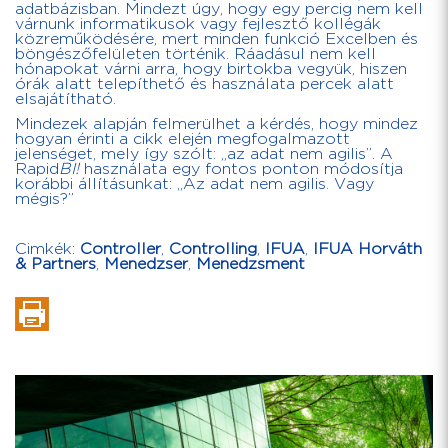
adatbázisban. Mindezt úgy, hogy egy percig nem kell
várnunk informatikusok vagy fejlesztő kollégák
közreműködésére, mert minden funkció Excelben és
böngészőfelületen történik. Ráadásul nem kell
hónapokat várni arra, hogy birtokba vegyük, hiszen
órák alatt telepíthető és használata percek alatt
elsajátítható.
Mindezek alapján felmerülhet a kérdés, hogy mindez
hogyan érinti a cikk elején megfogalmazott
jelenséget, mely így szólt: „az adat nem agilis”. A
Rapid
BI!
használata egy fontos ponton módosítja
korábbi állításunkat: „Az adat nem agilis. Vagy
mégis?”
Cimkék:
Controller
,
Controlling
,
IFUA
,
IFUA Horváth
& Partners
,
Menedzser
,
Menedzsment