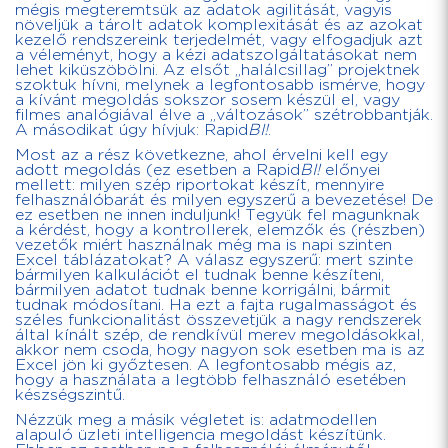
mégis megteremtsük az adatok agilitását, vagyis
növeljük a tárolt adatok komplexitását és az azokat
kezelő rendszereink terjedelmét, vagy elfogadjuk azt
a véleményt, hogy a kézi adatszolgáltatásokat nem
lehet kiküszöbölni. Az elsőt „halálcsillag” projektnek
szoktuk hívni, melynek a legfontosabb ismérve, hogy
a kívánt megoldás sokszor sosem készül el, vagy
filmes analógiával élve a „változások” szétrobbantják.
A másodikat úgy hívjuk: Rapid
BI!
.
Most az a rész következne, ahol érvelni kell egy
adott megoldás (ez esetben a Rapid
BI!
előnyei
mellett: milyen szép riportokat készít, mennyire
felhasználóbarát és milyen egyszerű a bevezetése! De
ez esetben ne innen induljunk! Tegyük fel magunknak
a kérdést, hogy a kontrollerek, elemzők és (részben)
vezetők miért használnak még ma is napi szinten
Excel táblázatokat? A válasz egyszerű: mert szinte
bármilyen kalkulációt el tudnak benne készíteni,
bármilyen adatot tudnak benne korrigálni, bármit
tudnak módosítani. Ha ezt a fajta rugalmasságot és
széles funkcionalitást összevetjük a nagy rendszerek
által kínált szép, de rendkívül merev megoldásokkal,
akkor nem csoda, hogy nagyon sok esetben ma is az
Excel jön ki győztesen. A legfontosabb mégis az,
hogy a használata a legtöbb felhasználó esetében
készségszintű.
Nézzük meg a másik végletet is: adatmodellen
alapuló üzleti intelligencia megoldást készítünk.