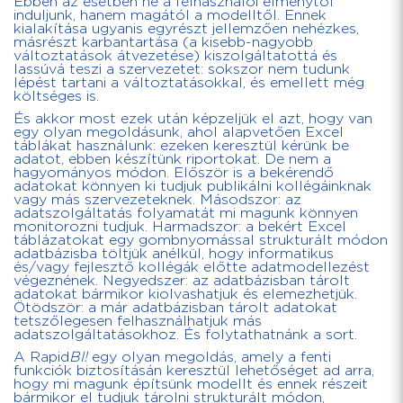
Ebben az esetben ne a felhasználói élménytől
induljunk, hanem magától a modelltől. Ennek
kialakítása ugyanis egyrészt jellemzően nehézkes,
másrészt karbantartása (a kisebb-nagyobb
változtatások átvezetése) kiszolgáltatottá és
lassúvá teszi a szervezetet: sokszor nem tudunk
lépést tartani a változtatásokkal, és emellett még
költséges is.
És akkor most ezek után képzeljük el azt, hogy van
egy olyan megoldásunk, ahol alapvetően Excel
táblákat használunk: ezeken keresztül kérünk be
adatot, ebben készítünk riportokat. De nem a
hagyományos módon. Először is a bekérendő
adatokat könnyen ki tudjuk publikálni kollégáinknak
vagy más szervezeteknek. Másodszor: az
adatszolgáltatás folyamatát mi magunk könnyen
monitorozni tudjuk. Harmadszor: a bekért Excel
táblázatokat egy gombnyomással strukturált módon
adatbázisba töltjük anélkül, hogy informatikus
és/vagy fejlesztő kollégák előtte adatmodellezést
végeznének. Negyedszer: az adatbázisban tárolt
adatokat bármikor kiolvashatjuk és elemezhetjük.
Ötödször: a már adatbázisban tárolt adatokat
tetszőlegesen felhasználhatjuk más
adatszolgáltatásokhoz. És folytathatnánk a sort.
A Rapid
BI!
egy olyan megoldás, amely a fenti
funkciók biztosításán keresztül lehetőséget ad arra,
hogy mi magunk építsünk modellt és ennek részeit
bármikor el tudjuk tárolni strukturált módon,