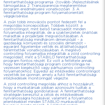
fenntarthatósági programja (tovább-)fejlesztésének
támogatása, 2. Transzparencia megteremtése
program eredményeire vonatkozóan 3. A
fenntarthatósági program folyamatorientált
végigkísérése.
A zsűri több innovációs pontot fedezett fel a
megoldási koncepcióban. Többek között: a
controlllingot, mint belső tanácsadót minden
folyamatba integrálták, de a szakterületek önállóak
maradtak a projektjeik megvalósításában. A
fenntarthatóság mindhárom dimenzióját – a
gazdasági, környezeti és szociális dimenziót –
egyaránt figyelembe vették és átláthatóságot
teremtettek vonatkozásukban. A meglévő
controlling folyamatba integrálták a zöld controlling
megoldást, mint a STABILO fenntarthatósági
program fontos részét. Ez volt a feltétele annak,
hogy fenntarthatósági program controllingja ne
vezessen kiegészítő vagy párhuzamos controlling
folyamatokhoz. Egyedül az intézkedési controllingot
vezették be újonnan, amely a futó fenntarthatósági
intézkedések monitoringját végezte.
A zöld controlling megoldás ahhoz is hozzájárult,
hogy a munkatársak jobban azonosulni tudtak a
fenntarthatóság gondolatával. A fenntarthatósági
stratégián keresztül a célok és intézkedések
nyilvánosságra hozásával, valamint a folyamatos
jelentésekkel minden STABLIO munkavállaló