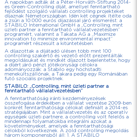
A napokban adták át a Péter-Horváth-Stiftung 2014-
es Green-Controlling díját, amellyel fenntartható
fejlődést szolgáló vállalati controlling projekteket
díjaznak Németországban. Idén két cégnek ítélte oda
a zsűri a 10.000 eurós díjazással járó elismerést: a
STABILO International GmbH a „Controlling, mint
üzleti partner a fenntartható vállalatvezetésben”
programért, valamint a Takata AG a „Maximize
innovation to minimize environmental impact”
programért részesült a kitüntetésben.
A díjazottak a díjátadó ülésen több mint 100
controlling szakértő és vezető előtt prezentálták
megoldásukat és mindkét díjazott bejelentette, hogy
a díjért járó pénzt jótékonysági célokra
adományozzák: a Stabilo egy höchstadti
menekültszállónak, a Takara pedig egy Romániában
futó szociális projektnek.
STABILO: „Controlling, mint üzleti partner a
fenntartható vállalatvezetésben”
A fenntarthatóság iránti kezdeményezések
összefogása érdekében a vállalat vezetése 2009-ben
konkrét fenntarthatósági célokat definiált a 2014-es
stratégiájában. Mint a vállalatvezetés és az operatív
egységek üzleti partnere, a controlling volt felelős a
mindennapi folyamatokba integrálni azokat a
követelményeket, amelyek a fenntarthatósági
célokból következnek. A zöld controlling megoldás
három komponensből áll: 1. A STABILO