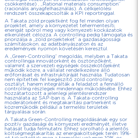
csökkentése) , „Rational materials consumption”
(racionális anyagfelhasználás). A célkijelölési
rendszert összekapcsolták a KPI reportinggal.
A Takata zöld projektként fog fel minden olyan
projektet, amely a környezetet tehermentesíti,
enerigát spórol meg vagy környezeti kockázatok
elkerülését célozza. A controlling pedig támogatja és
priorizálja a „zöld projekteket” a gazdaságossági
számításokon, az adatbányászaton és az
eredemények nyomon követésén keresztül.
A „Green-Controlling” megoldás, melyben a Takata
controllingja innovátorként és ösztönzőként,
valamint a szervezeti egységek összekötőjeként
működik közre, a vállalat rendelkezésre álló
erőforrásait és infrastruktúráját használja. Tudatosan
nem építettek fel kiegészítő zöld controlling
osztályt, hanem integrálták a feladatot a fennálló
controlling részlegek mindennapi működésébe. Ehhez
hozzátartozott a jelenlegi jelentésrendszer
használata az SAP-ban is. A Takata-controlling
moderátorként és megtakarítási partnerként is
közreműködik például a termelési területek
tárgyalásai során.
A Takata Green-Controlling megoldásának egy sor
pozitív gazdasági és környezeti eredményét, illetve
hatását tudja felmutatni. Ehhez sorolható a jelentős
költségmegtakarítás az energiaköltségek terén: 19%-