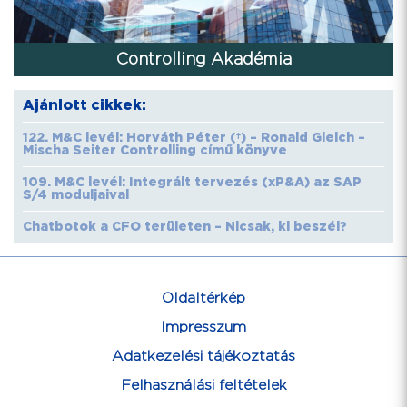
Controlling Akadémia
Ajánlott cikkek:
122. M&C levél: Horváth Péter (†) – Ronald Gleich –
Mischa Seiter Controlling című könyve
109. M&C levél: Integrált tervezés (xP&A) az SAP
S/4 moduljaival
Chatbotok a CFO területen – Nicsak, ki beszél?
Oldaltérkép
Impresszum
Adatkezelési tájékoztatás
Felhasználási feltételek