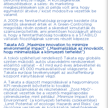
bevonva érezte magát. A költségkeretek
átbeszélésekor, a sales- és marketing
megbeszéléseken sok jó példa volt arra, hogy
egymástól átvéve / kicsit módosítva vezettek be
valamit.
A 2009-es fenntarthatósági program kezdete óta
jelentős sikereket értek el. A Green-Controlling
megoldás révén ezeket a sikereket kimutatták és
számszerűsítették, ami jelentősen hozzájárult ahhoz
is, hogy a fenntarthatóság továbbra is a STABILO
vállalati filozófiájának szerves részét képezze.
Takata AG: „Maximize innovation to minimize
environmental impact” („Maximalizáljuk az innovációt,
hogy minimalizáljuk a környezeti terhelést”)
A tokiói székhellyel rendelkező Takata egy globális
szinten működő, autós utasvédelmi rendszereket
előállító vállalat – 4,1 mrd euró éves árbevétellel és
mintegy 45 000 munkavállalóval világszerte. A
Takata európai tevékenységét az aschaffenburgi
központ irányításával végzi.
A Takata a díjazott megoldásával a hagyományos
KPI rendszerét bővítette ki további
mutatószámokkal és részletekkel. „Zöld MbO”-
célokat vezettek be a vezetői megállapodási
célrendszerbe, mint például „Minimize Impact on
Environment” (a környezeti terhelés csökkentése)
„Limit Potential of ecologic Hazards and Risks” (az
ökológiai veszélyek és kockázatok lehetőségének