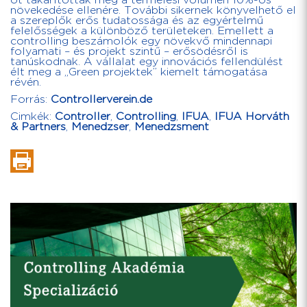
ot takarítottak meg a termelési volumen 10%-os
növekedése ellenére. További sikernek könyvelhető el
a szereplők erős tudatossága és az egyértelmű
felelősségek a különböző területeken. Emellett a
controlling beszámolók egy növekvő mindennapi
folyamati – és projekt szintű – erősödésről is
tanúskodnak. A vállalat egy innovációs fellendülést
élt meg a „Green projektek” kiemelt támogatása
révén.
Forrás:
Controllerverein.de
Cimkék:
Controller
,
Controlling
,
IFUA
,
IFUA Horváth
& Partners
,
Menedzser
,
Menedzsment