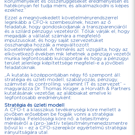
körülményeket és összefüggéseket eredményesen és
hatékonyan fel tudja mérni, és alkalmazkodni is képes
ezekhez.”
Ezzel a megnövekedett követelményrendszerrel
leginkább a CFO-k szembesülnek, hiszen az ő
feladatuk, hogy gondoskodjanak a transzparenciáról
és a szilárd pénzügyi vezetésről. Tőlük várják el, hogy
megadják a vállalat számára a megfelelő
impulzusokat, és hogy saját szervezetüket
összhangba hozzák a megváltozott
követelményekkel. A felmérés azt vizsgálta, hogy az
elkövetkező években mik lehetnek a pénzügyi vezetői
munka legfontosabb kulcspontjai és hogy a pénzügyi
terület jelenlegi kiépítettsége megfelel-e a jövőbeli
feladatoknak.
„A kutatás középpontjában négy fő szempont áll:
stratégia és üzleti modell, szabályozás, pénzügy,
számvitel és controlling, valamint IT és szervezet” –
magyarázza Dr. Thomas Krüger, a Horváth & Partners
kutatásának vezetője, az alábbiakat emelve ki
legfontosabb eredményként:
Stratégia és üzleti modell
A CFO-t a klasszikus tevékenységi köre mellett a
jövőben erősebben be fogják vonni a stratégiai
témákba. Felelősségi köre nő: a teljesítmény
méréséről a (pro-)aktív teljesítménymenedzsmentre
bővül ki – ez a CFO-szerepkör egyértelmű stratégiai
irányultságára utal.