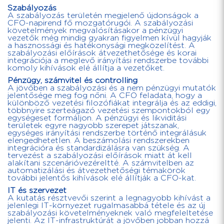
Szabályozás
A szabályozás területén megjelenő újdonságok a
CFO-napirend fő mozgatórugói. A szabályozási
követelmények megvalósításakor a pénzügyi
vezetők még mindig gyakran figyelmen kívül hagyják
a hasznossági és hatékonysági megközelítést. A
szabályozási előírások átvezethetősége és korai
integrációja a meglevő irányítási rendszerbe további
komoly kihívások elé állítja a vezetőket.
Pénzügy, számvitel és controlling
A jövőben a szabályozási és a nem pénzügyi mutatók
jelentősége meg fog nőni. A CFO feladata, hogy a
különböző vezetési filozófiákat integrálja és az eddigi,
többnyire szerteágazó vezetési szempontokból egy
egységeset formáljon. A pénzügyi és likviditási
területek egyre nagyobb szerepet játszanak,
egységes irányítási rendszerbe történő integrálásuk
elengedhetetlen. A beszámolási rendszerekben
integrációra és standardizálásra van szükség. A
tervezést a szabályozási előírások miatt át kell
alakítani szcenárióvezéreltté. A számvitelben az
automatizálási és átvezethetőségi témakörök
további jelentős kihívások elé állítják a CFO-kat.
IT és szervezet
A kutatás résztvevői szerint a legnagyobb kihívást a
jelenlegi IT-környezet rugalmasabbá tétele és az új
szabályozási követelményeknek való megfeleltetése
jelenti. Az IT-infrastruktúrát a jövőben jobban hozzá