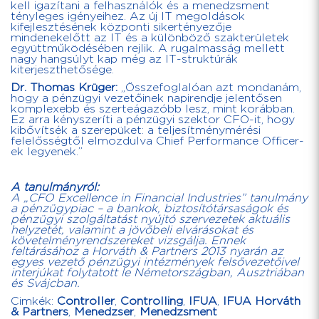
kell igazítani a felhasználók és a menedzsment
tényleges igényeihez. Az új IT megoldások
kifejlesztésének központi sikertényezője
mindenekelőtt az IT és a különböző szakterületek
együttműködésében rejlik. A rugalmasság mellett
nagy hangsúlyt kap még az IT-struktúrák
kiterjeszthetősége.
Dr. Thomas Krüger:
„Összefoglalóan azt mondanám,
hogy a pénzügyi vezetőinek napirendje jelentősen
komplexebb és szerteágazóbb lesz, mint korábban.
Ez arra kényszeríti a pénzügyi szektor CFO-it, hogy
kibővítsék a szerepüket: a teljesítménymérési
felelősségtől elmozdulva Chief Performance Officer-
ek legyenek.”
A tanulmányról:
A „CFO Excellence in Financial Industries” tanulmány
a pénzügypiac – a bankok, biztosítótársaságok és
pénzügyi szolgáltatást nyújtó szervezetek aktuális
helyzetét, valamint a jövőbeli elvárásokat és
követelményrendszereket vizsgálja. Ennek
feltárásához a Horváth & Partners 2013 nyarán az
egyes vezető pénzügyi intézmények felsővezetőivel
interjúkat folytatott le Németországban, Ausztriában
és Svájcban.
Cimkék:
Controller
,
Controlling
,
IFUA
,
IFUA Horváth
& Partners
,
Menedzser
,
Menedzsment