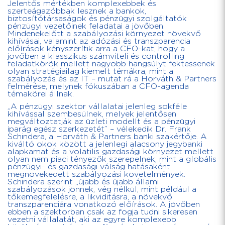
Jelentős mértékben komplexebbek és
szerteágazóbbak lesznek a bankok,
biztosítótársaságok és pénzügyi szolgáltatók
pénzügyi vezetőinek feladatai a jövőben.
Mindenekelőtt a szabályozási környezet növekvő
kihívásai, valamint az adózási és transzparencia
előírások kényszerítik arra a CFO-kat, hogy a
jövőben a klasszikus számviteli és controlling
feladatkörök mellett nagyobb hangsúlyt fektessenek
olyan stratégiailag kiemelt témákra, mint a
szabályozás és az IT – mutat rá a Horváth & Partners
felmérése, melynek fókuszában a CFO-agenda
témakörei állnak.
„A pénzügyi szektor vállalatai jelenleg sokféle
kihívással szembesülnek, melyek jelentősen
megváltoztatják az üzleti modellt és a pénzügyi
iparág egész szerkezetét” – vélekedik Dr. Frank
Schindera, a Horváth & Partners banki szakértője. A
kiváltó okok között a jelenlegi alacsony jegybanki
alapkamat és a volatilis gazdasági környezet mellett
olyan nem piaci tényezők szerepelnek, mint a globális
pénzügyi- és gazdasági válság hatásaként
megnövekedett szabályozási követelmények.
Schindera szerint „újabb és újabb állami
szabályozások jönnek, vég nélkül, mint például a
tőkemegfelelésre, a likviditásra, a növekvő
transzparenciára vonatkozó előírások. A jövőben
ebben a szektorban csak az fogja tudni sikeresen
vezetni vállalatát, aki az egyre komplexebb