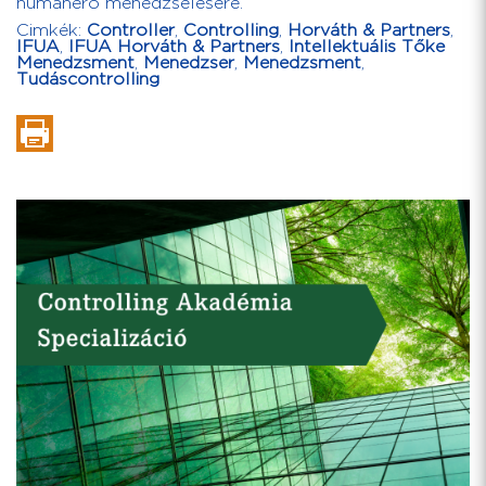
humánerő menedzselésére.
Cimkék:
Controller
,
Controlling
,
Horváth & Partners
,
IFUA
,
IFUA Horváth & Partners
,
Intellektuális Tőke
Menedzsment
,
Menedzser
,
Menedzsment
,
Tudáscontrolling