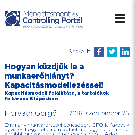
Share it:
Hogyan küzdjük le a
munkaerőhiányt?
Kapacitásmodellezéssel!
Kapacitásmodell felállítása, a tartalékok
feltárása 8 lépésben
Horváth Gergő
2016. szeptember 26.
Egy nagy magyarországi cégcsoport CFO-ja fakadt ki
egyszer, hogy soha nem dőlhet már úgy hátra, mint a
korábbi munkahelyén, jó pár évvel ezelőtt. Akkor