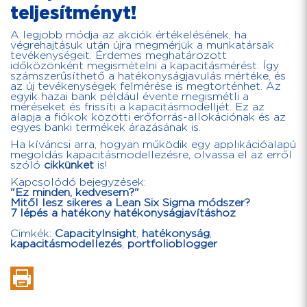
teljesítményt!
A legjobb módja az akciók értékelésének, ha
végrehajtásuk után újra megmérjük a munkatársak
tevékenységeit. Érdemes meghatározott
időközönként megismételni a kapacitásmérést. Így
számszerűsíthető a hatékonyságjavulás mértéke, és
az új tevékenységek felmérése is megtörténhet. Az
egyik hazai bank például évente megismétli a
méréseket és frissíti a kapacitásmodelljét. Ez az
alapja a fiókok közötti erőforrás-allokációnak és az
egyes banki termékek árazásának is.
Ha kíváncsi arra, hogyan működik egy applikációalapú
megoldás kapacitásmodellezésre, olvassa el az erről
szóló
cikkünket
is!
Kapcsolódó bejegyzések:
"Ez minden, kedvesem?"
Mitől lesz sikeres a Lean Six Sigma módszer?
7 lépés a hatékony hatékonyságjavításhoz
Cimkék:
CapacityInsight
,
hatékonyság
,
kapacitásmodellezés
,
portfolioblogger