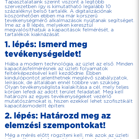
Tapasztalataink szerint viszont a legtöbb
szervezetben így is kimutatható legalább 10
százaléknyi belső tartalék. A digitalizációnak
köszönhetően ebben ma már korszerű
tevékenységmérő alkalmazások nyújtanak segítséget.
Íme az a 8 lépés, melyeken keresztül
megvalósíthatjuk a kapacitások felmérését, a
tartalékok kiaknázását.
1. lépés: Ismerd meg
tevékenységeidet!
Hiába a modern technológia, az üzlet az első. Minden
kapacitásfelmérésnek az üzleti folyamatok
feltérképezésével kell kezdődnie. Ebben
kiindulópontot jelenthetnek meglévő szabályzatok,
leírások, de általában ennél többre van szükség.
Olyan tevékenységlista kialakítása a cél, mely teljes
körűen lefedi az adott terület feladatait. Meg kell
határozni az egyes tevékenységeket vezérlő
mutatószámokat is, hiszen ezekkel lehet szofisztikált
kapacitásmodellt építeni.
2. lépés: Határozd meg az
elemzési szempontokat!
Még a mérés előtt rögzíteni kell, mik azok az üzleti