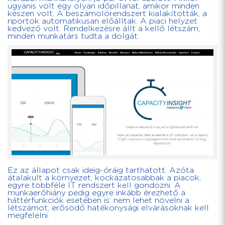
ugyanis volt egy olyan időpillanat, amikor minden
készen volt. A beszámolórendszert kialakították, a
riportok automatikusan előálltak. A piaci helyzet
kedvező volt. Rendelkezésre állt a kellő létszám,
minden munkatárs tudta a dolgát.
Ez az állapot csak ideig-óráig tarthatott. Azóta
átalakult a környezet, kockázatosabbak a piacok,
egyre többféle IT rendszert kell gondozni. A
munkaerőhiány pedig egyre inkább érezhető a
háttérfunkciók esetében is: nem lehet növelni a
létszámot, erősödő hatékonysági elvárásoknak kell
megfelelni.