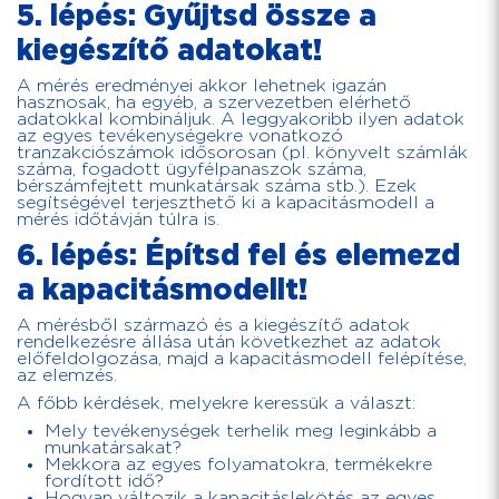
5. lépés: Gyűjtsd össze a
kiegészítő adatokat!
A mérés eredményei akkor lehetnek igazán
hasznosak, ha egyéb, a szervezetben elérhető
adatokkal kombináljuk. A leggyakoribb ilyen adatok
az egyes tevékenységekre vonatkozó
tranzakciószámok idősorosan (pl. könyvelt számlák
száma, fogadott ügyfélpanaszok száma,
bérszámfejtett munkatársak száma stb.). Ezek
segítségével terjeszthető ki a kapacitásmodell a
mérés időtávján túlra is.
6. lépés: Építsd fel és elemezd
a kapacitásmodellt!
A mérésből származó és a kiegészítő adatok
rendelkezésre állása után következhet az adatok
előfeldolgozása, majd a kapacitásmodell felépítése,
az elemzés.
A főbb kérdések, melyekre keressük a választ:
Mely tevékenységek terhelik meg leginkább a
munkatársakat?
Mekkora az egyes folyamatokra, termékekre
fordított idő?
Hogyan változik a kapacitáslekötés az egyes