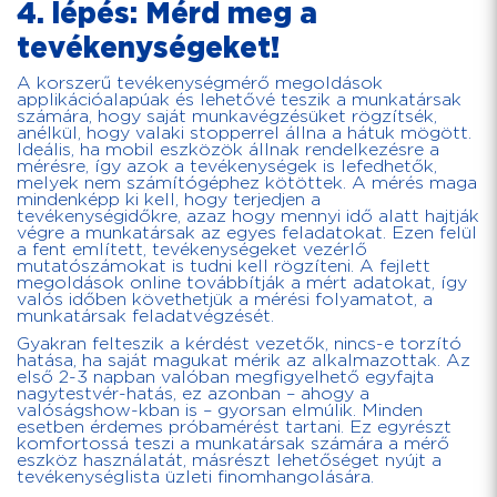
4. lépés: Mérd meg a
tevékenységeket!
A korszerű tevékenységmérő megoldások
applikációalapúak és lehetővé teszik a munkatársak
számára, hogy saját munkavégzésüket rögzítsék,
anélkül, hogy valaki stopperrel állna a hátuk mögött.
Ideális, ha mobil eszközök állnak rendelkezésre a
mérésre, így azok a tevékenységek is lefedhetők,
melyek nem számítógéphez kötöttek. A mérés maga
mindenképp ki kell, hogy terjedjen a
tevékenységidőkre, azaz hogy mennyi idő alatt hajtják
végre a munkatársak az egyes feladatokat. Ezen felül
a fent említett, tevékenységeket vezérlő
mutatószámokat is tudni kell rögzíteni. A fejlett
megoldások online továbbítják a mért adatokat, így
valós időben követhetjük a mérési folyamatot, a
munkatársak feladatvégzését.
Gyakran felteszik a kérdést vezetők, nincs-e torzító
hatása, ha saját magukat mérik az alkalmazottak. Az
első 2-3 napban valóban megfigyelhető egyfajta
nagytestvér-hatás, ez azonban – ahogy a
valóságshow-kban is – gyorsan elmúlik. Minden
esetben érdemes próbamérést tartani. Ez egyrészt
komfortossá teszi a munkatársak számára a mérő
eszköz használatát, másrészt lehetőséget nyújt a
tevékenységlista üzleti finomhangolására.