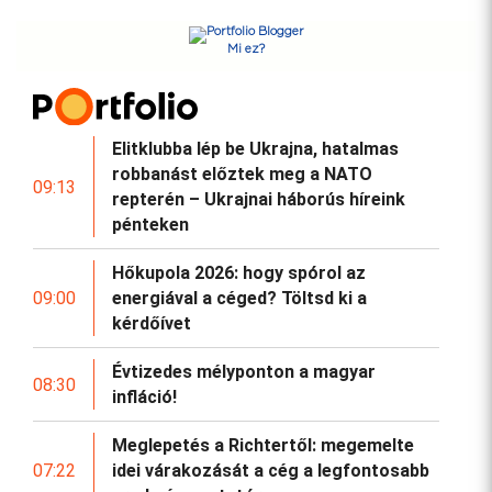
Mi ez?
Elitklubba lép be Ukrajna, hatalmas
robbanást előztek meg a NATO
09:13
repterén – Ukrajnai háborús híreink
pénteken
Hőkupola 2026: hogy spórol az
09:00
energiával a céged? Töltsd ki a
kérdőívet
Évtizedes mélyponton a magyar
08:30
infláció!
Meglepetés a Richtertől: megemelte
07:22
idei várakozását a cég a legfontosabb