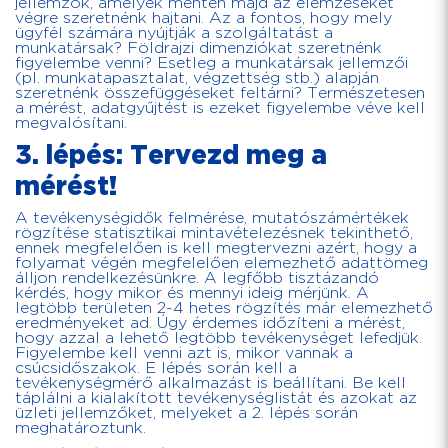
jellemzők, amelyek mentén majd az elemzéseket
végre szeretnénk hajtani. Az a fontos, hogy mely
ügyfél számára nyújtják a szolgáltatást a
munkatársak? Földrajzi dimenziókat szeretnénk
figyelembe venni? Esetleg a munkatársak jellemzői
(pl. munkatapasztalat, végzettség stb.) alapján
szeretnénk összefüggéseket feltárni? Természetesen
a mérést, adatgyűjtést is ezeket figyelembe véve kell
megvalósítani.
3. lépés: Tervezd meg a
mérést!
A tevékenységidők felmérése, mutatószámértékek
rögzítése statisztikai mintavételezésnek tekinthető,
ennek megfelelően is kell megtervezni azért, hogy a
folyamat végén megfelelően elemezhető adattömeg
álljon rendelkezésünkre. A legfőbb tisztázandó
kérdés, hogy mikor és mennyi ideig mérjünk. A
legtöbb területen 2-4 hetes rögzítés már elemezhető
eredményeket ad. Úgy érdemes időzíteni a mérést,
hogy azzal a lehető legtöbb tevékenységet lefedjük.
Figyelembe kell venni azt is, mikor vannak a
csúcsidőszakok. E lépés során kell a
tevékenységmérő alkalmazást is beállítani. Be kell
táplálni a kialakított tevékenységlistát és azokat az
üzleti jellemzőket, melyeket a 2. lépés során
meghatároztunk.