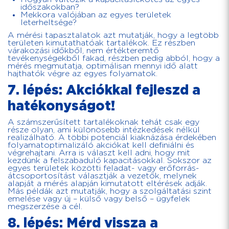
időszakokban?
Mekkora valójában az egyes területek
leterheltsége?
A mérési tapasztalatok azt mutatják, hogy a legtöbb
területen kimutathatóak tartalékok. Ez részben
várakozási időkből, nem értékteremtő
tevékenységekből fakad, részben pedig abból, hogy a
mérés megmutatja, optimálisan mennyi idő alatt
hajthatók végre az egyes folyamatok.
7. lépés: Akciókkal fejleszd a
hatékonyságot!
A számszerűsített tartalékoknak tehát csak egy
része olyan, ami különösebb intézkedések nélkül
realizálható. A többi potenciál kiaknázása érdekében
folyamatoptimalizáló akciókat kell definiálni és
végrehajtani. Arra is választ kell adni, hogy mit
kezdünk a felszabaduló kapacitásokkal. Sokszor az
egyes területek közötti feladat- vagy erőforrás-
átcsoportosítást választják a vezetők, melynek
alapját a mérés alapján kimutatott eltérések adják.
Más példák azt mutatják, hogy a szolgáltatási szint
emelése vagy új – külső vagy belső – ügyfelek
megszerzése a cél.
8. lépés: Mérd vissza a