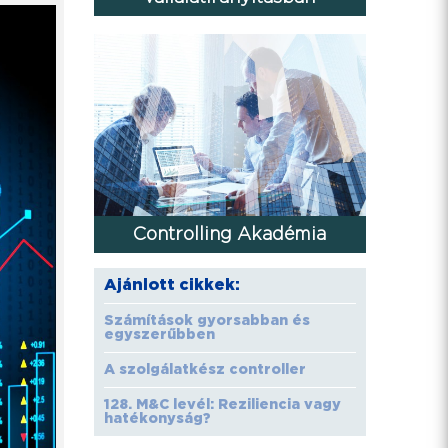
Controlling Akadémia
Ajánlott cikkek:
Számítások gyorsabban és
egyszerűbben
A szolgálatkész controller
128. M&C levél: Reziliencia vagy
hatékonyság?