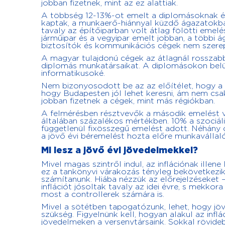
jobban fizetnek, mint az ez alattiak.
A többség 12-13%-ot emelt a diplomásoknak é
kaptak, a munkaerő-hiánnyal küzdő ágazatokban
tavaly az építőiparban volt átlag fölötti emelés
járműipar és a vegyipar emelt jobban, a többi 
biztosítók és kommunikációs cégek nem szerep
A magyar tulajdonú cégek az átlagnál rosszabbu
diplomás munkatársaikat. A diplomásokon belül
informatikusoké.
Nem bizonyosodott be az az előítélet, hogy a
hogy Budapesten jól lehet keresni, ám nem cs
jobban fizetnek a cégek, mint más régiókban.
A felmérésben résztvevők a második emelést vá
általában százalékos mértékben. 10% a szociál
függetlenül fixösszegű emelést adott. Néhány 
a jövő évi béremelést hozta előre munkavállal
Mi lesz a jövő évi jövedelmekkel?
Mivel magas szintről indul, az inflációnak illen
ez a tankönyvi várakozás tényleg bekövetkezik.
számítanunk. Hiába nézzük az előrejelzéseket 
inflációt jósoltak tavaly az idei évre, s mekko
most a controllerek számára is.
Mivel a sötétben tapogatózunk, lehet, hogy j
szükség. Figyelnünk kell, hogyan alakul az inf
jövedelmeken a versenytársaink. Sokkal rövidebb