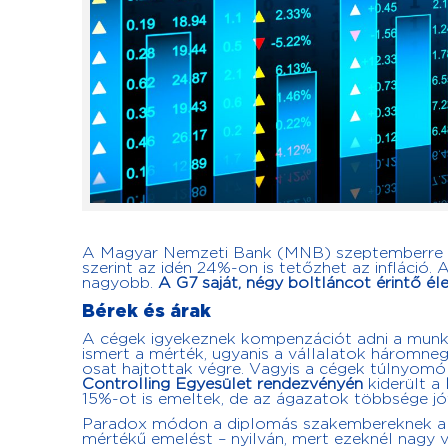
A Magyar Nemzeti Bank (MNB) szeptemberre
szerint az idén 24%-on is tetőzhet az infláció.
nagyobb.
A G7 saját, négy boltláncot érintő é
Bérek és árak
A cégek igyekeznek kompenzációt adni a munka
ismert a mérték, ugyanis a vállalatok háromne
osat hajtottak végre. Vagyis a cégek túlnyomó 
Controlling Egyesület rendezvényén
kiderült a
15%-ot is emeltek, de az ágazatok többsége jóv
Paradox módon a diplomás szakembereknek a 10
mértékű emelést – nyilván, mert ezeknél nagy vo