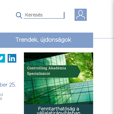
Trendek, újdonságok
ber 25.
ol
bi
Fenntarthatóság a
vállalatirányításban