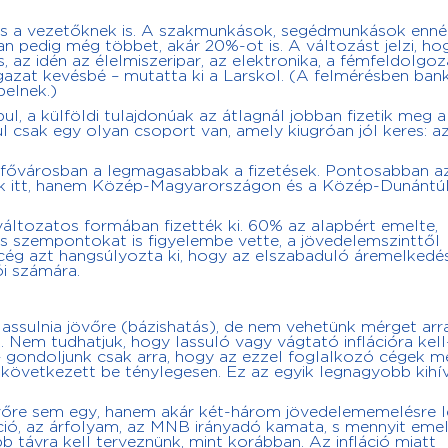
s a vezetőknek is. A szakmunkások, segédmunkások enné
 pedig még többet, akár 20%-ot is. A változást jelzi, ho
, az idén az élelmiszeripar, az elektronika, a fémfeldolgoz
ágazat kevésbé – mutatta ki a Larskol. (A felmérésben ban
elnek.)
l, a külföldi tulajdonúak az átlagnál jobban fizetik meg a
 csak egy olyan csoport van, amely kiugróan jól keres: a
 fővárosban a legmagasabbak a fizetések. Pontosabban az
ak itt, hanem Közép-Magyarországon és a Közép-Dunántúl
ltozatos formában fizették ki. 60% az alapbért emelte,
is szempontokat is figyelembe vette, a jövedelemszinttől
cég azt hangsúlyozta ki, hogy az elszabaduló áremelkedé
ói számára.
e lassulnia jövőre (bázishatás), de nem vehetünk mérget arr
 Nem tudhatjuk, hogy lassuló vagy vágtató inflációra kell
– gondoljunk csak arra, hogy az ezzel foglalkozó cégek 
ra következett be ténylegesen. Ez az egyik legnagyobb kihí
övőre sem egy, hanem akár két-három jövedelememelésre l
láció, az árfolyam, az MNB irányadó kamata, s mennyit eme
 távra kell terveznünk, mint korábban. Az infláció miatt