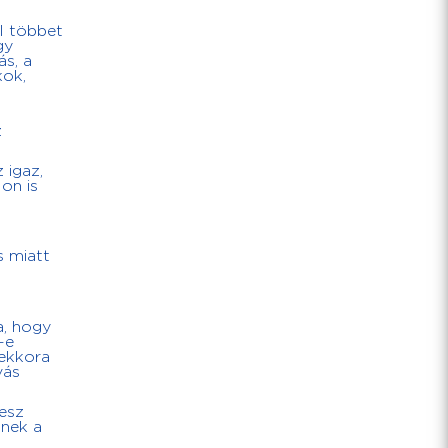
l többet
gy
ás, a
kok,
z
 igaz,
on is
s miatt
a, hogy
-e
mekkora
vás
esz
lnek a