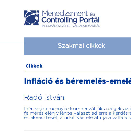
Szakmai cikkek
Cikkek
Infláció és béremelés-emel
Radó István
Idén vajon mennyire kompenzálták a cégek az i
felmérés elég világos választ ad erre a kérdés
értékvesztését, ami kihívás elé állítja a vállala