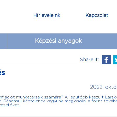
Hírleveleink
Kapcsolat
Képzési anyagok
Share it:
és
2022. októ
nflációt munkatársaik számára? A legutóbb készült Larsk
re. Ráadásul képtelenek vagyunk megjósolni a forint továb
tvezetőket.