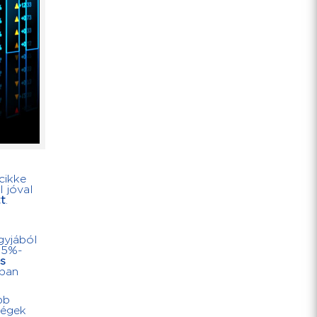
cikke
l jóval
tt
.
gyjából
15%-
s
rban
bb
cégek