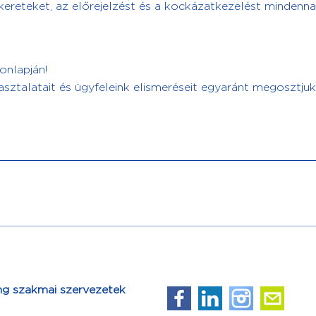
ereteket, az előrejelzést és a kockázatkezelést mindenn
nlapján!
asztalatait és ügyfeleink elismeréseit egyaránt megosztjuk
ng szakmai szervezetek