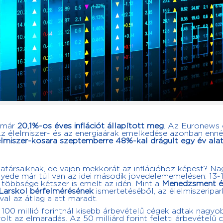
 már
20,1%-os éves inflációt állapított meg
. Az Euronews 
 Az élelmiszer- és az energiaárak emelkedése azonban enné
lelmiszer-kosara szeptemberre 48%-kal drágult egy év ala
társaiknak, de vajon mekkorát az inflációhoz képest? Na
gyede már túl van az idei második jövedelememelésen: 13-
többsége kétszer is emelt az idén. Mint a
Menedzsment é
Larskol bérfelmérésének
ismertetéséből, az élelmiszeripa
al az átlag alatt maradt.
0 millió forintnál kisebb árbevételű cégek adtak nagyo
lt az elmaradás. Az 50 milliárd forint feletti árbevételű 