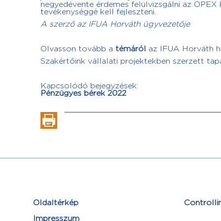
negyedévente érdemes felülvizsgálni az OPEX k
tevékenységgé kell fejleszteni.
A szerző az IFUA Horváth ügyvezetője
Olvasson tovább a
témáról
az IFUA Horváth ho
Szakértőink vállalati projektekben szerzett tap
Kapcsolódó bejegyzések:
Pénzügyes bérek 2022
Oldaltérkép
Controlli
Impresszum