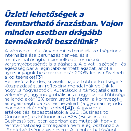
Üzleti lehetőségek a
fenntartható árazásban. Vajon
minden esetben drágább
termékekről beszélünk?
A környezeti és társadalmi externáliák költségeinek
internalizálása beruházásigényes, és a
fenntarthatóságban kiemelkedő termékek
versenyképességét is alááshatja. A divat-, szépség- és
egészségipar a leginkább érintett ágazat, ahol a
nyersanyagok beszerzése akár 200%-kal is növelheti
a költségeket
[3]
.
Felmerül a kérdés, ki viseli majd a többletköltséget?
Közgazdaságtani reflexeink mondatnák velünk ki,
hogy „a fogyasztók”. Kutatások is támogatják ezt a
véleményt, ugyanis globálisan a fogyasztók többsége
hajlandó akár 12% prémiumot is fizetni a környezet-
és egészségtudatos termékekért (a gyorsan fejlődő
piacokon akár még többet
[4]
). A gyakorlati
értékesítési tapasztalatok a B2C (Business to
Consumer), és különösen a B2B (Business to
Business) területen azonban azt mutatják, hogy a
fenntarthatóság önmagában nem elég ösztönző a
többletköltségek viselésére. A fenntarthatóságot