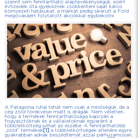
szerint sem fenntartható alaptevékenységük, ezért
évtizedek óta igyekeznek csökkenteni saját káros
környezeti hatásukat, a márkát pedig sikerült a Föld
megóvásáért folytatott akciókkal egybekötni.
A Patagonia ruhái tehát nem csak a minőségük, de a
cég zöld törekvései miatt is drágák. Nem véletlen,
hogy a termékek fenntarthatósága kapcsán a
fogyasztóknak és a vállalatoknak egyaránt a
többletköltség juthat az eszébe. A fenntarthatóbb
„zöld” termékek
[1]
a többletköltségek ellenére egyre
gyakrabban adnak beszédtémát azzal párhuzamosan,