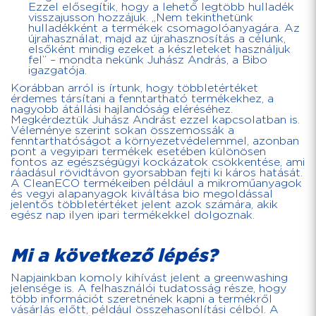
Ezzel elősegítik, hogy a lehető legtöbb hulladék
visszajusson hozzájuk. „Nem tekinthetünk
hulladékként a termékek csomagolóanyagára. Az
újrahasználat, majd az újrahasznosítás a célunk,
elsőként mindig ezeket a készleteket használjuk
fel” – mondta nekünk Juhász András, a Bibo
igazgatója.
Korábban arról is írtunk, hogy többletértéket
érdemes társítani a fenntartható termékekhez, a
nagyobb átállási hajlandóság eléréséhez.
Megkérdeztük Juhász Andrást ezzel kapcsolatban is.
Véleménye szerint sokan összemossák a
fenntarthatóságot a környezetvédelemmel, azonban
pont a vegyipari termékek esetében különösen
fontos az egészségügyi kockázatok csökkentése, ami
ráadásul rövidtávon gyorsabban fejti ki káros hatását.
A CleanECO termékeiben például a mikroműanyagok
és vegyi alapanyagok kiváltása bio megoldással
jelentős többletértéket jelent azok számára, akik
egész nap ilyen ipari termékekkel dolgoznak.
Mi a következő lépés?
Napjainkban komoly kihívást jelent a greenwashing
jelensége is. A felhasználói tudatosság része, hogy
több információt szeretnének kapni a termékről
vásárlás előtt, például összehasonlítási célból. A