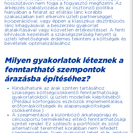
hosszútávon nem fogja a fogyasztó megfizetni. Az
árképzés szabályozása és az ösztönző politika
hiányában a felárat az ellátási lánc korábbi
szakaszaiban kell elkerülni üzleti partnerséggel,
kooperációval, vagy éppen a klasszikus disztribúciós
lánc kihagyásával, a beszerzési gyakorlat
átalakításával vagy közvetlen értékesítéssel. A fenti
kihívások kezelését a szükségszerűség helyett új
üzleti lehetőségnek érdemes tekinteni a költségek és
bevételek optimalizálásához.
Milyen gyakorlatok léteznek a
fenntartható szempontok
árazásba építéséhez?
Kiindulhatunk az árak szinten tartásához
szükséges költségcsökkentő fenntarthatósági
gyakorlatokból, új üzleti modellek kiépítéséből.
(Például körforgásos eszközök implementálása,
erőforrásköltségek és alapanyagköltségek
csökkentése.)
A szegmentáció a különböző árkategóriájú és
célcsoportú termékekhez eltérő fenntarthatósági
szintet rendel. Ez szélesíti a portfóliót és zöld
alternatívát teremthet korábban nem lefedett
szegmensekben. Ilyen gyakorlat lehet akár, amikor