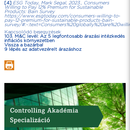
[4]
ESG Today, Mark Segal, 2023., Consumers
Willing to Pay 12% Premium for Sustainable
Products: Bain Survey
https://www.esgtoday.com/consumers-willing-to-
pay-12-premium-for-sustainable-products-bain-
survey/#:~:text=Consumers%20globally%20are%20will
Kapcsolódó bejegyzések:
103. M&C levél: Az 5 legfontosabb árazási intézkedés
inflációs környezetben
Vissza a bazárba!
9 lépés az adatvezérelt árazáshoz