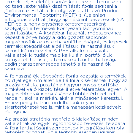
termék teljes életútja során keletkezett természeti
költség (externália) kiszámítását fogja segíteni a
jövőben az EU által kidolgozás alatt lévő Product
Environmental Footprint (PEF) is. (Jelenleg
elfogadás alatt áll, hogy ajánlásként bevezessék.) A
PEF célja, hogy egységes keretrendszerként
szolgáljon a termékek környezeti lábnyomának
számításában. A korábban használt módszerekhez
képest előnye, hogy a kidolgozott sablonok
megkönnyítik az összehasonlíthatóságot, és képesek
termékkategóriákat előállításuk, felhasználásuk
szerint külön kezelni. A PEF alkalmazásával a
vállalatok ki tudják majd kalkulálni portfóliójuk
környezeti hatását, a termékeik fenntarthatósága
pedig transzparensebbé tehető a felhasználók
számára.
A felhasználók többségét foglalkoztatja a termékek
zöld jellege. Ám ellen kell állni a kísértésnek, hogy az
árazási politika pusztán a hagyományos portfólió
címkével való kizöldítése, illetve felárazása legyen. A
magasabb árak indoklásához többletértéket kell
rendelni, akár a márkán, akár a minőségen keresztül.
Ehhez pedig bátran fordulhatunk olyan
sikertörténetekhez is, mint a manapság közkedvelt
Patagonia.
Az árazási stratégia megfelelő kialakítása minden
vállalatnak az egyik legfontosabb tervezési feladata.
A fenntarthatósági szempontok integrálása komoly
fejtörést okozhat. Ez a legtöbb esetben ugyanis