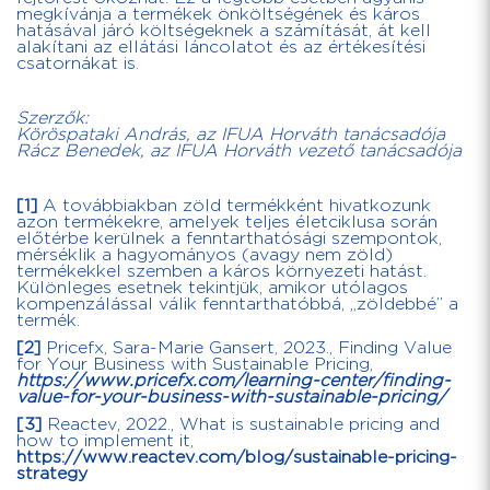
megkívánja a termékek önköltségének és káros
hatásával járó költségeknek a számítását, át kell
alakítani az ellátási láncolatot és az értékesítési
csatornákat is.
Szerzők:
Köröspataki András, az IFUA Horváth tanácsadója
Rácz Benedek, az IFUA Horváth vezető tanácsadója
[1]
A továbbiakban zöld termékként hivatkozunk
azon termékekre, amelyek teljes életciklusa során
előtérbe kerülnek a fenntarthatósági szempontok,
mérséklik a hagyományos (avagy nem zöld)
termékekkel szemben a káros környezeti hatást.
Különleges esetnek tekintjük, amikor utólagos
kompenzálással válik fenntarthatóbbá, „zöldebbé” a
termék.
[2]
Pricefx, Sara-Marie Gansert, 2023., Finding Value
for Your Business with Sustainable Pricing,
https://www.pricefx.com/learning-center/finding-
value-for-your-business-with-sustainable-pricing/
[3]
Reactev, 2022., What is sustainable pricing and
how to implement it,
https://www.reactev.com/blog/sustainable-pricing-
strategy