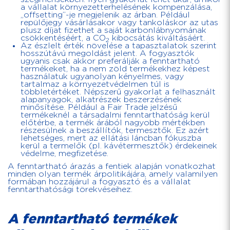
a vállalat környezetterhelésének kompenzálása,
„offsetting”-je megjelenik az árban. Például
repülőjegy vásárlásakor vagy tankoláskor az utas
plusz díjat fizethet a saját karbonlábnyomának
csökkentéséért, a CO
kibocsátás kiváltásáért.
2
Az észlelt érték növelése a tapasztalatok szerint
hosszútávú megoldást jelent. A fogyasztók
ugyanis csak akkor preferálják a fenntartható
termékeket, ha a nem zöld termékekhez képest
használatuk ugyanolyan kényelmes, vagy
tartalmaz a környezetvédelmen túl is
többletértéket. Népszerű gyakorlat a felhasznált
alapanyagok, alkatrészek beszerzésének
minősítése. Például a Fair Trade jelzésű
termékeknél a társadalmi fenntarthatóság kerül
előtérbe, a termék árából nagyobb mértékben
részesülnek a beszállítók, termesztők. Ez azért
lehetséges, mert az ellátási láncban fókuszba
kerül a termelők (pl. kávétermesztők) érdekeinek
védelme, megfizetése.
A fenntartható árazás a fentiek alapján vonatkozhat
minden olyan termék árpolitikájára, amely valamilyen
formában hozzájárul a fogyasztó és a vállalat
fenntarthatósági törekvéseihez.
A fenntartható termékek