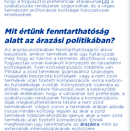
hogy a fogyasztói preferenciák átalakulnak
[2]
, a
szabályozási rendszerek szigorodnak, és a véges
természeti erőforrások költségei fokozatosan
emelkednek.
Mit értünk fenntarthatóság
alatt az árazási politikában?
Az árazási politikában fenntarthatóságról akkor
beszélünk, amikor termékek árát úgy határozzák
meg, hogy az tükrözi a termelés, disztribúció vagy
fogyasztás során kialakult környezeti és társadalmi
költségeket. Ilyen költségtípusból többféle van.
Például a zöld termékek gyártásához szükséges
magasabb beszerzési költségek, vagy a nem zöld
termékek után fizetett kompenzációk, extra karbon-
és hulladékdíjak, kvóták. Környezetünk számára az
előbbi, megelőzésre fókuszáló eset a kedvezőbb.
Annak érdekében, hogy a vállalatok ezt preferálják, a
szabályozási rendszerek feladata a kompenzációs
díjak megkerülhetetlenné tétele a nem zöld
termékeknél. Végső soron a termékek árában adódik
össze minden költség, legyen az akár a zöld
termékek többletráfordítás-igénye, akár a nem zöld
termékek után fizetett kompenzáció. Ennek
megfelelően úgy tekinthetünk az
árazásra
, mint az
externáliák internalizálásának eszközére.