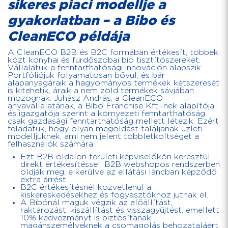
sikeres piaci modellje a
gyakorlatban – a Bibo és
CleanECO példája
A CleanECO B2B és B2C formában értékesít, többek
közt konyhai és fürdőszobai bio tisztítószereket.
Vállalatuk a fenntarthatósági innováción alapszik.
Portfóliójuk folyamatosan bővül, és bár
alapanyagáraik a hagyományos termékek kétszeresét
is kitehetik, áraik a nem zöld termékek sávjában
mozognak. Juhász András, a CleanECO
anyavállalatának, a Bibo Franchise Kft.-nek alapítója
és igazgatója szerint a környezeti fenntarthatóság
csak gazdasági fenntarthatóság mellett létezik. Ezért
feladatuk, hogy olyan megoldást találjanak üzleti
modelljüknek, ami nem jelent többletköltséget a
felhasználók számára.
Ezt B2B oldalon területi képviselőkön keresztül
direkt értékesítéssel, B2B webshopos rendszerben
oldják meg, elkerülve az ellátási láncban képződő
extra árrést.
B2C értékesítésnél közvetlenül a
kiskereskedésekhez és fogyasztókhoz jutnak el.
A Bibónál maguk végzik az előállítást,
raktározást, kiszállítást és visszagyűjtést, emellett
10% kedvezményt is biztosítanak
magánszemélyeknek a csomagolás behozataláért.