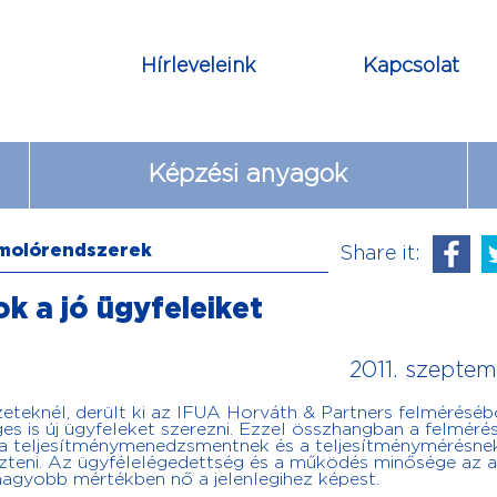
Hírleveleink
Kapcsolat
Képzési anyagok
molórendszerek
Share it:
k a jó ügyfeleiket
2011. szeptem
eteknél, derült ki az IFUA Horváth & Partners felméréséb
s is új ügyfeleket szerezni. Ezzel összhangban a felméré
k a teljesítménymenedzsmentnek és a teljesítménymérésnek
eszteni. Az ügyfélelégedettség és a működés minősége az a
agyobb mértékben nő a jelenlegihez képest.