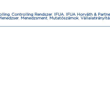
lling
,
Controlling Rendszer
,
IFUA
,
IFUA Horváth & Partne
Menedzser
,
Menedzsment
,
Mutatószámok
,
Vállalatirányítá