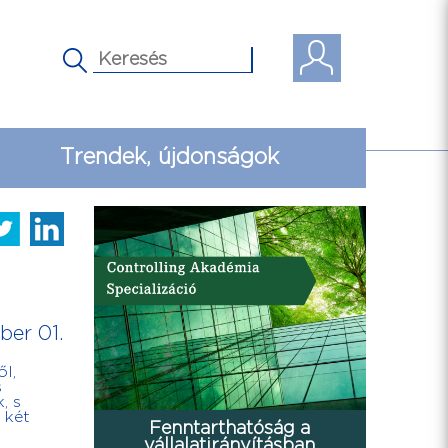
Trendek, újdonságok
ber 01.
ől,
s
, s
 két
Fenntarthatóság a
vállalatirányításban