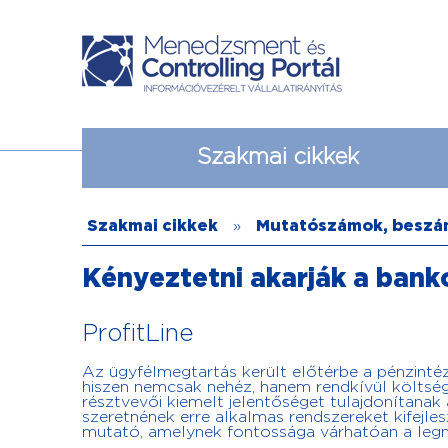
Szakmai cikkek
Szakmai cikkek
»
Mutatószámok, beszá
Kényeztetni akarják a banko
ProfitLine
Az ügyfélmegtartás került előtérbe a pénzintéz
hiszen nemcsak nehéz, hanem rendkívül költsége
résztvevői kiemelt jelentőséget tulajdonítana
szeretnének erre alkalmas rendszereket kifejl
mutató, amelynek fontossága várhatóan a legn