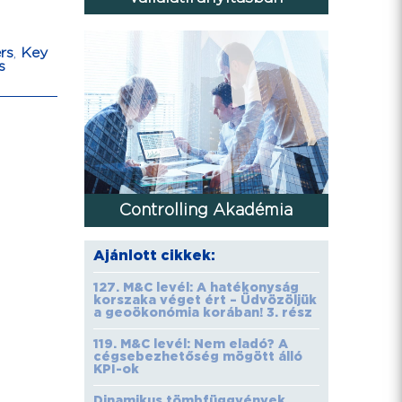
rs
,
Key
s
Controlling Akadémia
Ajánlott cikkek:
127. M&C levél: A hatékonyság
korszaka véget ért – Üdvözöljük
a geoökonómia korában! 3. rész
119. M&C levél: Nem eladó? A
cégsebezhetőség mögött álló
KPI-ok
Dinamikus tömbfüggvények