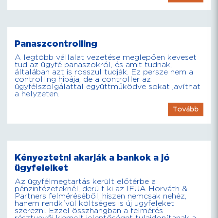
Panaszcontrolling
A legtöbb vállalat vezetése meglepően keveset
tud az ügyfélpanaszokról, és amit tudnak,
általában azt is rosszul tudják. Ez persze nem a
controlling hibája, de a controller az
ügyfélszolgálattal együttműködve sokat javíthat
a helyzeten.
Tovább
Kényeztetni akarják a bankok a jó
ügyfeleiket
Az ügyfélmegtartás került előtérbe a
pénzintézeteknél, derült ki az IFUA Horváth &
Partners felméréséből, hiszen nemcsak nehéz,
hanem rendkívül költséges is új ügyfeleket
szerezni. Ezzel összhangban a felmérés