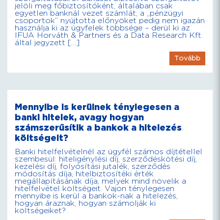
jelöli meg főbiztosítóként, általában csak
egyetlen banknál vezet számlát, a „pénzügyi
csoportok” nyújtotta előnyöket pedig nem igazán
használja ki az ügyfelek többsége – derül ki az
IFUA Horváth & Partners és a Data Research Kft.
által jegyzett […]
Tovább
Mennyibe is kerülnek ténylegesen a
banki hitelek, avagy hogyan
számszerűsítik a bankok a hitelezés
költségeit?
Banki hitelfelvételnél az ügyfél számos díjtétellel
szembesül: hiteligénylési díj, szerződéskötési díj,
kezelési díj, folyósítási jutalék, szerződés
módosítás díja, hitelbiztosítéki érték
megállapításának díja, melyek mind növelik a
hitelfelvétel költségeit. Vajon ténylegesen
mennyibe is kerül a bankok-nak a hitelezés,
hogyan áraznak, hogyan számolják ki
költségeiket?