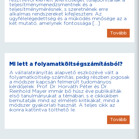
résztvevői kiemelt jelentőséget tulajdonítanak a
teljesítménymenedzsmentnek és a
teljesítménymérésnek, s szeretnének erre
alkalmas rendszereket kifejleszteni. Az
ügyfélelégedettség és a működés minősége az a
két mutató, amelynek fontossága […]
Tovább
Mi lett a folyamatköltségszámításból?
A vállalatirányítás alapvető eszközévé vált a
folyamatköltség-számítás, pedig részben jogosak
a módszer kapcsán felmerült tudományos
kérdőjelek. Prof. Dr. Horváth Péter és Dr.
Reinhold Mayer immár bő húsz éve publikálták
első tanulmányukat a témában, s e cikkükben
bemutatják mind az elméleti kritikákat, mind a
módszer gyakorlati hasznát. A teljes cikk az
ikonra kattintva tölthető le.
Tovább