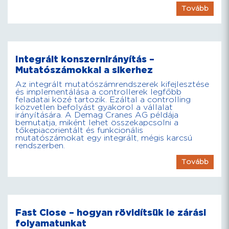
Tovább
Integrált konszernirányítás –
Mutatószámokkal a sikerhez
Az integrált mutatószámrendszerek kifejlesztése
és implementálása a controllerek legfőbb
feladatai közé tartozik. Ezáltal a controlling
közvetlen befolyást gyakorol a vállalat
irányítására. A Demag Cranes AG példája
bemutatja, miként lehet összekapcsolni a
tőkepiacorientált és funkcionális
mutatószámokat egy integrált, mégis karcsú
rendszerben.
Tovább
Fast Close – hogyan rövidítsük le zárási
folyamatunkat