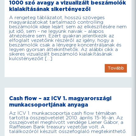
1000 szó avagy a vizualizált beszámolók
kialakításának sikertényezői
A rengeteg táblázatot, hosszú szöveges
magyarázatokat tartalmazó controlling
beszámolók ideje lejárt: sem az elkészítésére nem
jut idő, sem – ne legyünk naivak – alapos
átnézésére sem. Ezért gyakran jelentkezik az
elfoglalt vezetőink részéről az igény, hogy a
beszámolók csak a lényegre koncentráljanak és
legyen gyorsan áttekinthetők. Az alábbi cikk a
sikeres vizualizált beszámoló kialakításának
kulcstényezőit […]
Tovább
Cash flow – az ICV 1. magyarországi
munkacsoportjának anyaga
Az ICV 1. munkacsoportja cash flow témában
tartotta összejövetelét 2010. április 15-16-án. Az
összejövetel meghívott vendége Liener Gábor, a
Raiffeisen Bank treasury vezetője volt. A
találkozóról készült összefoglaló megtekinthető.