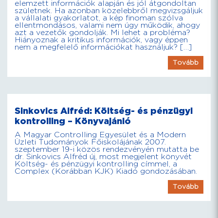
elemzett információk alapján és jól átgondoltan
születnek. Ha azonban közelebbről megvizsgáljuk
a vállalati gyakorlatot, a kép finoman szólva
ellentmondásos, valami nem úgy működik, ahogy
azt a vezetők gondolják. Mi lehet a probléma?
Hiányoznak a kritikus információk, vagy éppen
nem a megfelelő információkat használjuk? […]
Tovább
Sinkovics Alfréd: Költség- és pénzügyi
kontrolling – Könyvajánló
A Magyar Controlling Egyesület és a Modern
Üzleti Tudományok Főiskolájának 2007.
szeptember 19-i közös rendezvényén mutatta be
dr. Sinkovics Alfréd új, most megjelent könyvét
Költség- és pénzügyi kontrolling címmel, a
Complex (Korábban KJK) Kiadó gondozásában.
Tovább