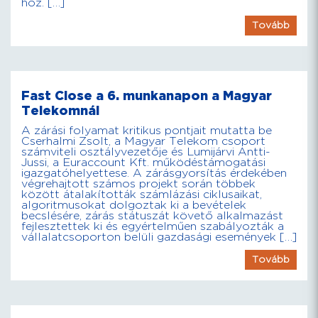
hoz. […]
Tovább
Fast Close a 6. munkanapon a Magyar
Telekomnál
A zárási folyamat kritikus pontjait mutatta be
Cserhalmi Zsolt, a Magyar Telekom csoport
számviteli osztályvezetője és Lumijárvi Antti-
Jussi, a Euraccount Kft. működéstámogatási
igazgatóhelyettese. A zárásgyorsítás érdekében
végrehajtott számos projekt során többek
között átalakították számlázási ciklusaikat,
algoritmusokat dolgoztak ki a bevételek
becslésére, zárás státuszát követő alkalmazást
fejlesztettek ki és egyértelműen szabályozták a
vállalatcsoporton belüli gazdasági események […]
Tovább