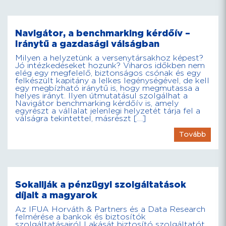
Navigátor, a benchmarking kérdőív –
Iránytű a gazdasági válságban
Milyen a helyzetünk a versenytársakhoz képest?
Jó intézkedéseket hozunk? Viharos időkben nem
elég egy megfelelő, biztonságos csónak és egy
felkészült kapitány a lelkes legénységével, de kell
egy megbízható iránytű is, hogy megmutassa a
helyes irányt. Ilyen útmutatásul szolgálhat a
Navigátor benchmarking kérdőív is, amely
egyrészt a vállalat jelenlegi helyzetét tárja fel a
válságra tekintettel, másrészt […]
Tovább
Sokallják a pénzügyi szolgáltatások
díjait a magyarok
Az IFUA Horváth & Partners és a Data Research
felmérése a bankok és biztosítók
szolgáltatásairól Lakását biztosító szolgáltatót