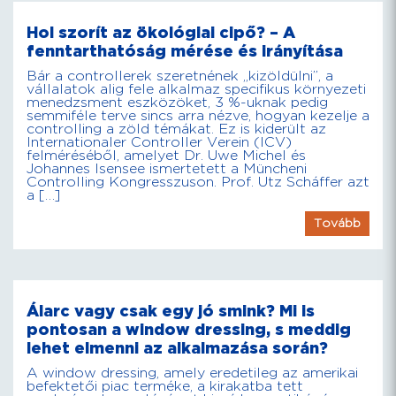
Hol szorít az ökológiai cipő? – A
fenntarthatóság mérése és irányítása
Bár a controllerek szeretnének „kizöldülni”, a
vállalatok alig fele alkalmaz specifikus környezeti
menedzsment eszközöket, 3 %-uknak pedig
semmiféle terve sincs arra nézve, hogyan kezelje a
controlling a zöld témákat. Ez is kiderült az
Internationaler Controller Verein (ICV)
felméréséből, amelyet Dr. Uwe Michel és
Johannes Isensee ismertetett a Müncheni
Controlling Kongresszuson. Prof. Utz Scháffer azt
a […]
Tovább
Álarc vagy csak egy jó smink? Mi is
pontosan a window dressing, s meddig
lehet elmenni az alkalmazása során?
A window dressing, amely eredetileg az amerikai
befektetői piac terméke, a kirakatba tett