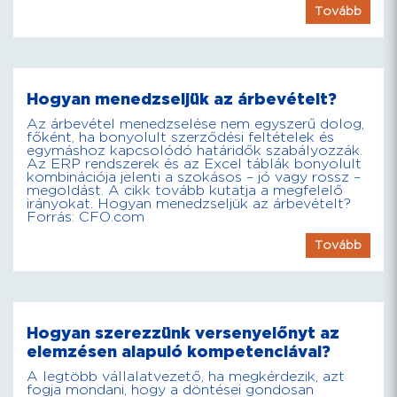
Tovább
Hogyan menedzseljük az árbevételt?
Az árbevétel menedzselése nem egyszerű dolog,
főként, ha bonyolult szerződési feltételek és
egymáshoz kapcsolódó határidők szabályozzák.
Az ERP rendszerek és az Excel táblák bonyolult
kombinációja jelenti a szokásos – jó vagy rossz –
megoldást. A cikk tovább kutatja a megfelelő
irányokat. Hogyan menedzseljük az árbevételt?
Forrás: CFO.com
Tovább
Hogyan szerezzünk versenyelőnyt az
elemzésen alapuló kompetenciával?
A legtöbb vállalatvezető, ha megkérdezik, azt
fogja mondani, hogy a döntései gondosan