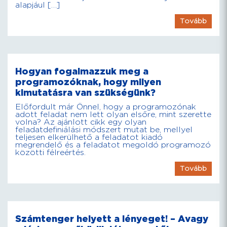
alapjául […]
Tovább
Hogyan fogalmazzuk meg a
programozóknak, hogy milyen
kimutatásra van szükségünk?
Előfordult már Önnel, hogy a programozónak
adott feladat nem lett olyan elsőre, mint szerette
volna? Az ajánlott cikk egy olyan
feladatdefiniálási módszert mutat be, mellyel
teljesen elkerülhető a feladatot kiadó
megrendelő és a feladatot megoldó programozó
közötti félreértés.
Tovább
Számtenger helyett a lényeget! – Avagy