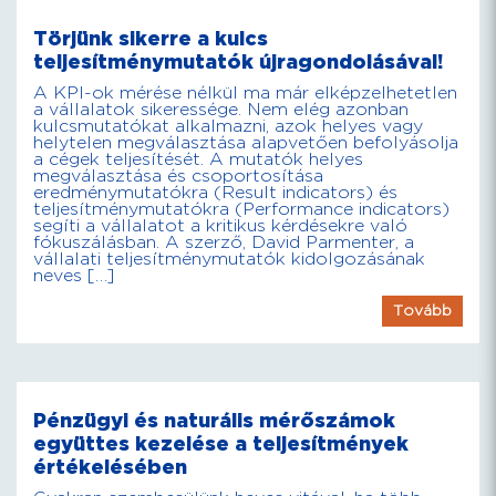
Törjünk sikerre a kulcs
teljesítménymutatók újragondolásával!
A KPI-ok mérése nélkül ma már elképzelhetetlen
a vállalatok sikeressége. Nem elég azonban
kulcsmutatókat alkalmazni, azok helyes vagy
helytelen megválasztása alapvetően befolyásolja
a cégek teljesítését. A mutatók helyes
megválasztása és csoportosítása
eredménymutatókra (Result indicators) és
teljesítménymutatókra (Performance indicators)
segíti a vállalatot a kritikus kérdésekre való
fókuszálásban. A szerző, David Parmenter, a
vállalati teljesítménymutatók kidolgozásának
neves […]
Tovább
Pénzügyi és naturális mérőszámok
együttes kezelése a teljesítmények
értékelésében