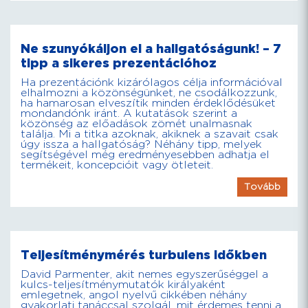
Ne szunyókáljon el a hallgatóságunk! – 7
tipp a sikeres prezentációhoz
Ha prezentációnk kizárólagos célja információval
elhalmozni a közönségünket, ne csodálkozzunk,
ha hamarosan elveszítik minden érdeklődésüket
mondandónk iránt. A kutatások szerint a
közönség az előadások zömét unalmasnak
találja. Mi a titka azoknak, akiknek a szavait csak
úgy issza a hallgatóság? Néhány tipp, melyek
segítségével még eredményesebben adhatja el
termékeit, koncepcióit vagy ötleteit.
Tovább
Teljesítménymérés turbulens időkben
David Parmenter, akit nemes egyszerűséggel a
kulcs-teljesítménymutatók királyaként
emlegetnek, angol nyelvű cikkében néhány
gyakorlati tanáccsal szolgál, mit érdemes tenni a