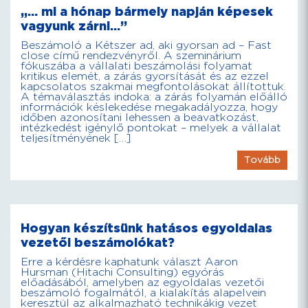
„… mi a hónap bármely napján képesek
vagyunk zárni…”
Beszámoló a Kétszer ad, aki gyorsan ad – Fast
close című rendezvényről. A szeminárium
fókuszába a vállalati beszámolási folyamat
kritikus elemét, a zárás gyorsítását és az ezzel
kapcsolatos szakmai megfontolásokat állítottuk.
A témaválasztás indoka: a zárás folyamán előálló
információk késlekedése megakadályozza, hogy
időben azonosítani lehessen a beavatkozást,
intézkedést igénylő pontokat – melyek a vállalat
teljesítményének […]
Tovább
Hogyan készítsünk hatásos egyoldalas
vezetői beszámolókat?
Erre a kérdésre kaphatunk választ Aaron
Hursman (Hitachi Consulting) egyórás
előadásából, amelyben az egyoldalas vezetői
beszámoló fogalmától, a kialakítás alapelvein
keresztül az alkalmazható technikákig vezet