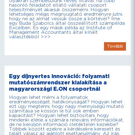
Gyakran szembesülünk heves vitával, ha több
hasonló feladatot ellátó vállalati csoport
teljesítményét akarjuk összemérni. Hogyan
lehetséges mégis megnyugtató eredményre jutni,
hogy ne az almát vessük össze a körtével? Íme
egy Buda Szabolcs által összeállított számpélda
Excelben. És egy másik példa az Institute of
Management Accountants által kínált
választékból >>>
Tovább
Egy díjnyertes innováció: folyamati
mutatószámrendszer kialakítása a
magyarországi E.ON csoportnál
Hogyan lehet mérni a folyamatok
eredményességét, hatékonyságát? Hogyan lehet
ezt úgy megtenni, hogy nagy mennyiségű mutató
számítása se kössön le túl sok emberi
kapacitást? Hogyan lehet biztosítani, hogy
mindenki elérje a számára releváns információkat,
de ne kerüljön információ illetéktelen kezekbe?
Többek között ezekre a kérdésekre keresett és
talált válasz az ajánlott esettanulmány. Az írás