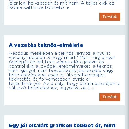
jelenlegi helyzetben és mit nem. A teljes cikk az
ikonra kattintva tölthető le.
Tovább
A vezetés teknős-elmélete
Aesopus meséjében a teknős legyőzi a nyulat
versenyfutásban. S hogy miért? Mert míg a nyúl
önelégülten azt hiszi, képes előre jelezni és
kontrollálni a jövőbeli eredményeket, a teknős
nem ígérget, nem bocsátkozik jóslatokba vagy
feltételezésekbe, csak az útvonalra szegezi
tekintetét, és folyamatosan javítja a
teljesítményét. Az a célja, hogy alkalmazkodjon a
változó feltételekhez, legyőzze az […]
Tovább
Egy jól eltalált grafikon többet ér, mint