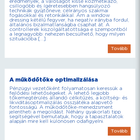
eredmények, a valóságot kissé kozmetikázó,
csillogóbb és ígéretesebben hangsúlyozó
technikák gyűjtőneve, célirányos szakmai
fogásokkal és retorikákkal. Ám a window
dressing kétélű fegyver, ha negatív irányba fordul,
általános bizalmatlanságba csaphat át. A
controllerek kiszolgáltatottsága e szempontból
a legnagyobb: nehezen becsülhető, hogy milyen
szituációba […]
Tovább
A működőtőke optimalizálása
Pénzügyi vezetőként folyamatosan keressük a
fejlődési lehetőségeket. A lehető legjobb
tőkemegtérülés állandó célkitűzés, a költség- és
likviditásoptimalizálás összjátéka alapvető
fontosságú. A működőtőke-menedzsment
jelentheti a megoldást. Néhány gyakorlati tipp
segítségével bemutatjuk, hogy a tapasztalatok
alapján mire kell különösen odafigyelni.
Tovább