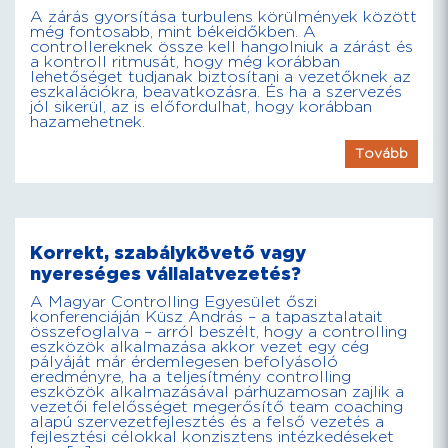
A zárás gyorsítása turbulens körülmények között
még fontosabb, mint békeidőkben. A
controllereknek össze kell hangolniuk a zárást és
a kontroll ritmusát, hogy még korábban
lehetőséget tudjanak biztosítani a vezetőknek az
eszkalációkra, beavatkozásra. És ha a szervezés
jól sikerül, az is előfordulhat, hogy korábban
hazamehetnek.
Tovább
Korrekt, szabálykövető vagy
nyereséges vállalatvezetés?
A Magyar Controlling Egyesület őszi
konferenciáján Küsz András – a tapasztalatait
összefoglalva – arról beszélt, hogy a controlling
eszközök alkalmazása akkor vezet egy cég
pályáját már érdemlegesen befolyásoló
eredményre, ha a teljesítmény controlling
eszközök alkalmazásával párhuzamosan zajlik a
vezetői felelősséget megerősítő team coaching
alapú szervezetfejlesztés és a felső vezetés a
fejlesztési célokkal konzisztens intézkedéseket