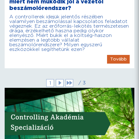
miért nem működik jól a vezetői
beszámolórendszer?
A controllerek idejük jelentős részében
valamilyen beszámolással kapcsolatos feladatot
végeznek. Ez az erőforrás-lekötés természetesen
drága, érzékelhető haszna pedig olykor
elenyésző. Miért bukik el a költség-haszon
elemzésen a legtöbb vállalat
beszámolórendszere? Milyen egyszerű
eszközökkel segíthetünk ezen?
Tovább
/ 3
1