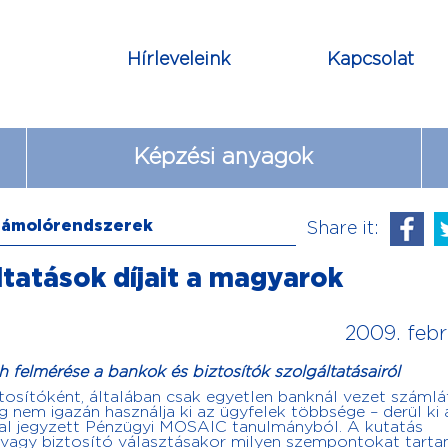
Hírleveleink
Kapcsolat
Képzési anyagok
zámolórendszerek
Share it:
ltatások díjait a magyarok
2009. febr
 felmérése a bankok és biztosítók szolgáltatásairól
ztosítóként, általában csak egyetlen banknál vezet számlát
 nem igazán használja ki az ügyfelek többsége – derül ki
ltal jegyzett Pénzügyi MOSAIC tanulmányból. A kutatás
k vagy biztosító választásakor milyen szempontokat tarta