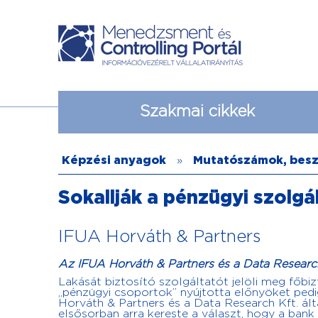
Szakmai cikkek
Képzési anyagok
»
Mutatószámok, bes
Sokallják a pénzügyi szolgá
IFUA Horváth & Partners
Az IFUA Horváth & Partners és a Data Research
Lakását biztosító szolgáltatót jelöli meg főbi
„pénzügyi csoportok” nyújtotta előnyöket pedig
Horváth & Partners és a Data Research Kft. á
elsősorban arra kereste a választ, hogy a ban