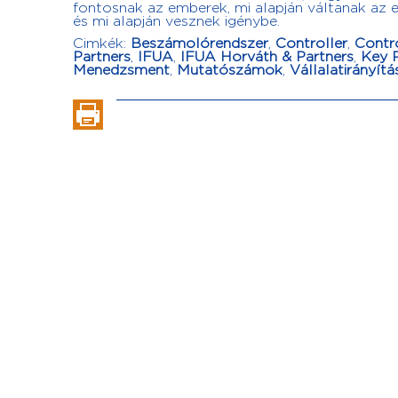
fontosnak az emberek, mi alapján váltanak az 
és mi alapján vesznek igénybe.
Cimkék:
Beszámolórendszer
,
Controller
,
Contro
Partners
,
IFUA
,
IFUA Horváth & Partners
,
Key P
Menedzsment
,
Mutatószámok
,
Vállalatirányítá