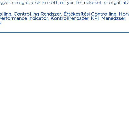
egyes szolgáltatók között, milyen termékeket, szolgáltat
lling
,
Controlling Rendszer
,
Értékesítési Controlling
,
Horv
erformance Indicator
,
Kontrollrendszer
,
KPI
,
Menedzser
,
s