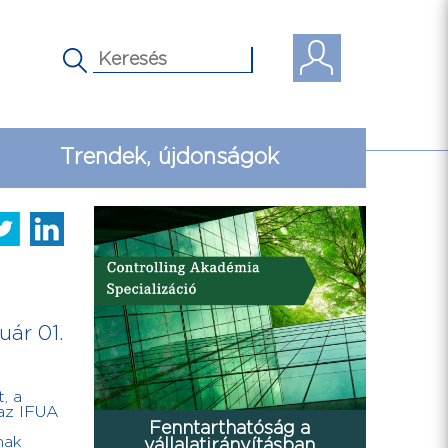
Trendek, újdonságok
uár 01.
, a
 az IFUA
Fenntarthatóság a
nak
vállalatirányításban