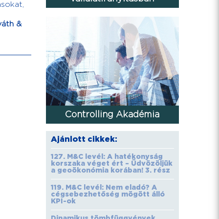
ásokat,
áth &
Controlling Akadémia
Ajánlott cikkek:
127. M&C levél: A hatékonyság
korszaka véget ért – Üdvözöljük
a geoökonómia korában! 3. rész
119. M&C levél: Nem eladó? A
cégsebezhetőség mögött álló
KPI-ok
Dinamikus tömbfüggvények