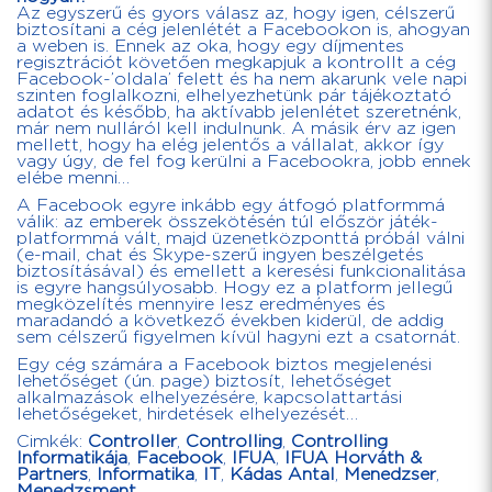
Az egyszerű és gyors válasz az, hogy igen, célszerű
biztosítani a cég jelenlétét a Facebookon is, ahogyan
a weben is. Ennek az oka, hogy egy díjmentes
regisztrációt követően megkapjuk a kontrollt a cég
Facebook-’oldala’ felett és ha nem akarunk vele napi
szinten foglalkozni, elhelyezhetünk pár tájékoztató
adatot és később, ha aktívabb jelenlétet szeretnénk,
már nem nulláról kell indulnunk. A másik érv az igen
mellett, hogy ha elég jelentős a vállalat, akkor így
vagy úgy, de fel fog kerülni a Facebookra, jobb ennek
elébe menni…
A Facebook egyre inkább egy átfogó platformmá
válik: az emberek összekötésén túl először játék-
platformmá vált, majd üzenetközponttá próbál válni
(e-mail, chat és Skype-szerű ingyen beszélgetés
biztosításával) és emellett a keresési funkcionalitása
is egyre hangsúlyosabb. Hogy ez a platform jellegű
megközelítés mennyire lesz eredményes és
maradandó a következő években kiderül, de addig
sem célszerű figyelmen kívül hagyni ezt a csatornát.
Egy cég számára a Facebook biztos megjelenési
lehetőséget (ún. page) biztosít, lehetőséget
alkalmazások elhelyezésére, kapcsolattartási
lehetőségeket, hirdetések elhelyezését…
Cimkék:
Controller
,
Controlling
,
Controlling
Informatikája
,
Facebook
,
IFUA
,
IFUA Horváth &
Partners
,
Informatika
,
IT
,
Kádas Antal
,
Menedzser
,
Menedzsment