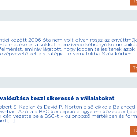
T
zintjei között 2006 óta nem volt olyan rossz az együttmű
aértelmezése és a sokkal intenzívebb kétirányú kommuniká
elmérést, ami rávilágított, hogy jobban teljesítenek azok 
középvezetőiket a stratégiai folyamatokba. Szűk körben
T
alósítása teszi sikeressé a vállalatokat
obert S. Kaplan és David P. Norton első cikke a Balanced
iew-ban. Azóta a BSC koncepció a figyelem középpontjáb
Sok cég vezette be a BSC-t – különböző mértékben és form
rd […]
T