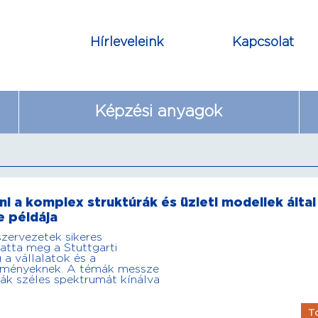
Hírleveleink
Kapcsolat
Képzési anyagok
i a komplex struktúrák és üzleti modellek által
e példája
szervezetek sikeres
atta meg a Stuttgarti
a vállalatok és a
elményeknek. A témák messze
ák széles spektrumát kínálva
T