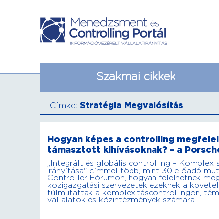
Szakmai cikkek
Címke:
Stratégia Megvalósítás
Hogyan képes a controlling megfeleln
támasztott kihívásoknak? – a Porsch
„Integrált és globális controlling – Komplex 
irányítása" címmel több, mint 30 előadó mut
Controller Fórumon, hogyan felelhetnek meg 
közigazgatási szervezetek ezeknek a követ
túlmutattak a komplexitáscontrollingon, tém
vállalatok és közintézmények számára.