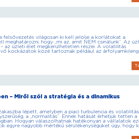
 felsővezetés világosan ki kell jelölje a korlátokat a
l meghatározni, hogy „mi az, amit NEM csinálunk”. Az üzl
 az üzleti élet megkerülhetetlen részei. A volatilitás
vő kockázatok közé tartoznak például az árfolyamkileng
T
en – Miről szól a stratégia és a dinamikus
akaszba lépett, amelyben a piaci turbulencia és volatilitá
szerűség, a „normalitás”. Ennek hatását érhetjük tetten a
gban. Hogyan válaszolhatnak hatékonyan a vállalatok ez
etik egyre nagyobb mértékű sérülékenységüket úgy, hogy 