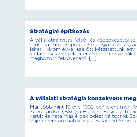
Stratégiai építkezés
A vállalatirányítás felső- és középvezetői s
mint ma. Kitörési pont a stratégia közös újr
lehet. Három évvel ezelőtt készítettünk egy f
vállalatok, amelyek intenzívebben bevonják 
meghozott felsővezetői […]
A vállalati stratégia konzekvens megv
Már több mint 10 éve, 1992-ben jelent meg R
Scorecardról (BSC) a Harvard Business Rev
került és hatalmas érdeklődést váltott ki. 
Vajon mennyire hatékony a Balanced Scoreca