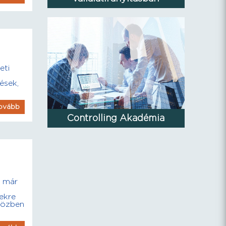
eti
ések,
ovább
Controlling Akadémia
s már
ekre
közben