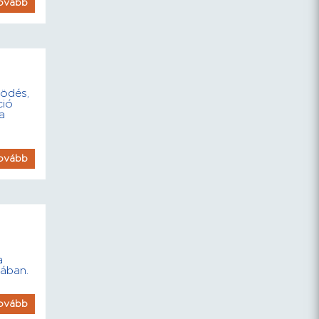
ovább
ködés,
ció
a
ovább
a
ában.
ovább