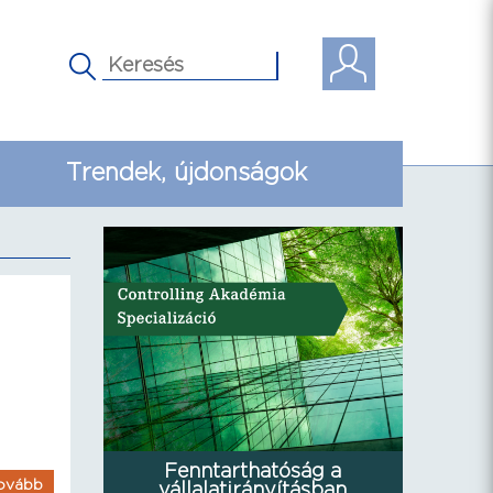
Trendek, újdonságok
Fenntarthatóság a
ovább
vállalatirányításban