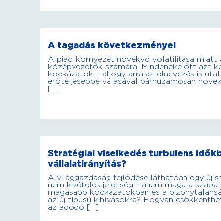
A tagadás következményei
A piaci környezet növekvő volatilitása miatt a
középvezetők számára. Mindenekelőtt azt kel
kockázatok – ahogy arra az elnevezés is utal –
erőteljesebbé válásával párhuzamosan növek
[…]
Stratégiai viselkedés turbulens időkb
vállalatirányítás?
A világgazdaság fejlődése láthatóan egy új sz
nem kivételes jelenség, hanem maga a szabály
magasabb kockázatokban és a bizonytalansá
az új típusú kihívásokra? Hogyan csökkenth
az adódó […]