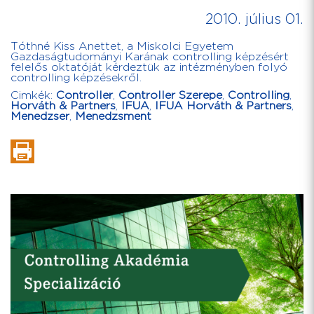
2010. július 01.
Tóthné Kiss Anettet, a Miskolci Egyetem
Gazdaságtudományi Karának controlling képzésért
felelős oktatóját kérdeztük az intézményben folyó
controlling képzésekről.
Cimkék:
Controller
,
Controller Szerepe
,
Controlling
,
Horváth & Partners
,
IFUA
,
IFUA Horváth & Partners
,
Menedzser
,
Menedzsment