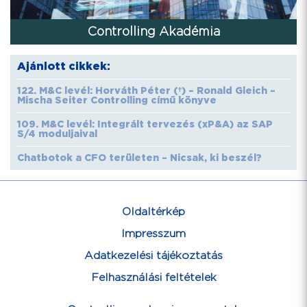
Controlling Akadémia
Ajánlott cikkek:
122. M&C levél: Horváth Péter (†) – Ronald Gleich –
Mischa Seiter Controlling című könyve
109. M&C levél: Integrált tervezés (xP&A) az SAP
S/4 moduljaival
Chatbotok a CFO területen – Nicsak, ki beszél?
Oldaltérkép
Impresszum
Adatkezelési tájékoztatás
Felhasználási feltételek