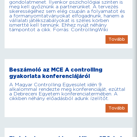
gondolatmenet. Ilyenkor pszichológiai szinten is
meg kell győznünk a partnerünket. A tervezés
sikerességéhez sem elég csupán a folyamatot és
a formanyomtatványokat elfogadnunk, hanem a
vállalati játékszabályokat is széles körben
ismertté kell tennünk. Ehhez nyújt néhány
támpontot a cikk. Forrás: ControllingWiki
Tovább
Beszámoló az MCE A controlling
gyakorlata konferenciájáról
A Magyar Controlling Egyesület idén 9.
alkalommal rendezte meg konferenciáját, ezúttal
a Debreceni Egyetem konferenciatermében. A
cikkben néhány előadásból adunk ízelítőt.
Tovább