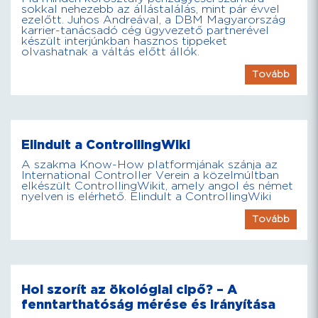
sokkal nehezebb az állástalálás, mint pár évvel
ezelőtt. Juhos Andreával, a DBM Magyarország
karrier-tanácsadó cég ügyvezető partnerével
készült interjúnkban hasznos tippeket
olvashatnak a váltás előtt állók.
Tovább
Elindult a ControllingWiki
A szakma Know-How platformjának szánja az
International Controller Verein a közelmúltban
elkészült ControllingWikit, amely angol és német
nyelven is elérhető. Elindult a ControllingWiki
Tovább
Hol szorít az ökológiai cipő? – A
fenntarthatóság mérése és irányítása