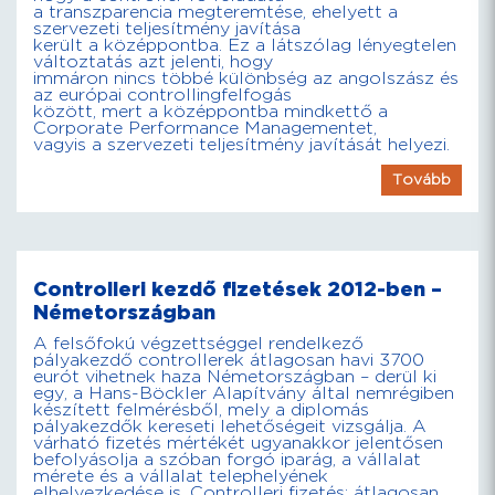
a transzparencia megteremtése, ehelyett a
szervezeti teljesítmény javítása
került a középpontba. Ez a látszólag lényegtelen
változtatás azt jelenti, hogy
immáron nincs többé különbség az angolszász és
az európai controllingfelfogás
között, mert a középpontba mindkettő a
Corporate Performance Managementet,
vagyis a szervezeti teljesítmény javítását helyezi.
Tovább
Controlleri kezdő fizetések 2012-ben –
Németországban
A felsőfokú végzettséggel rendelkező
pályakezdő controllerek átlagosan havi 3700
eurót vihetnek haza Németországban – derül ki
egy, a Hans-Böckler Alapítvány által nemrégiben
készített felmérésből, mely a diplomás
pályakezdők kereseti lehetőségeit vizsgálja. A
várható fizetés mértékét ugyanakkor jelentősen
befolyásolja a szóban forgó iparág, a vállalat
mérete és a vállalat telephelyének
elhelyezkedése is. Controlleri fizetés: átlagosan