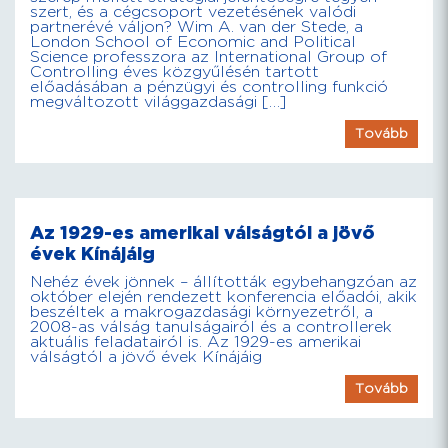
szert, és a cégcsoport vezetésének valódi
partnerévé váljon? Wim A. van der Stede, a
London School of Economic and Political
Science professzora az International Group of
Controlling éves közgyűlésén tartott
előadásában a pénzügyi és controlling funkció
megváltozott világgazdasági […]
Tovább
Az 1929-es amerikai válságtól a jövő
évek Kínájáig
Nehéz évek jönnek – állították egybehangzóan az
október elején rendezett konferencia előadói, akik
beszéltek a makrogazdasági környezetről, a
2008-as válság tanulságairól és a controllerek
aktuális feladatairól is. Az 1929-es amerikai
válságtól a jövő évek Kínájáig
Tovább