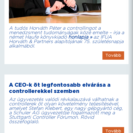
A tudós Horváth Péter a controllingot a
menedzsment tudományágak közé emelte – írja a
német Haufe könyvkiadó
honlapja »
az IFUA
Horváth & Partners alapítójának 75. születésnapja
alkalmából.
Tovább
A CEO-k öt legfontosabb elvárása a
controllerekkel szemben
Az ügyvezetés valódi révkalauzává válhatnak a
controllerek öt olyan követelmény teljesítésével,
amelyet Stefan Klebert, egy nagy gépgyártó cég,
a Schuler AG ügyvezetője fogalmazott meg a
Stuttgarti Controller Fórumon. Rövid
összefoglaló.
Tovább