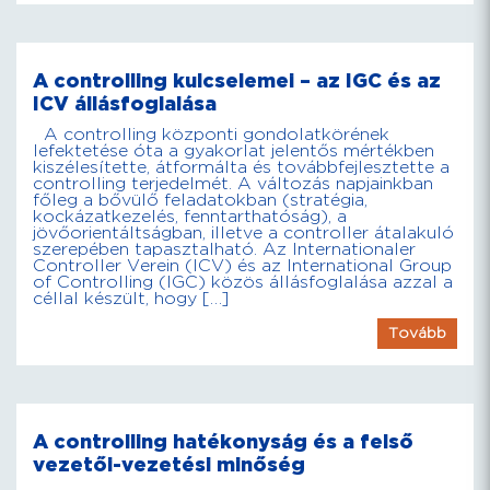
A controlling kulcselemei – az IGC és az
ICV állásfoglalása
A controlling központi gondolatkörének
lefektetése óta a gyakorlat jelentős mértékben
kiszélesítette, átformálta és továbbfejlesztette a
controlling terjedelmét. A változás napjainkban
főleg a bővülő feladatokban (stratégia,
kockázatkezelés, fenntarthatóság), a
jövőorientáltságban, illetve a controller átalakuló
szerepében tapasztalható. Az Internationaler
Controller Verein (ICV) és az International Group
of Controlling (IGC) közös állásfoglalása azzal a
céllal készült, hogy […]
Tovább
A controlling hatékonyság és a felső
vezetői-vezetési minőség