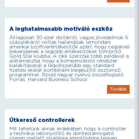
A leghatalmasabb motiváló eszköz
Átlagosan 30 ezer dollárról, vagyis jövedelmük 5
százalékáról voltak hajlandóak lemondani
amerikai szoftverértékesítők azért, hogy cégüknél
bekerüljenek a legjobb értékesítőket tömörítő
Gold Star klubba. A cikk szerzője több példával is
alátámasztja, hogy a kompenzációs rendszer
kialakításánál a legcélszerűbb egy standard
fizetési skálát kombinálni kiegészítő ösztönző
programmal. Rövid nagyar nyelvű összefoglaló.
Forrás: Harvard Business School
Tovább
Útkereső controllerek
Mit tehetünk annak érdekében, hogy a controller
a technikai lebonyolító és döntéstámogató
szerep mellett stratégiai jelentőségre tegyen