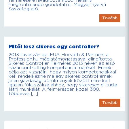
felmérésére hivatkozva közöl néhány
megfontolandó gondolatot. Magyar nyelvű
összefoglaló.
Tovább
Mitől lesz sikeres egy controller?
2013 tavaszán az IFUA Horváth & Partners a
Profession.hu médiatámogatásával elindította
Sikeres Controller Felmérés 2013 néven az első
hazai controlling kompetencia mérését. Ennek
célja azt vizsgálni, hogy milyen kompetenciákkal
kell rendelkeznie ma egy sikeres controllernek,
jelen gazdasági körülmények között mire kell
igazán fókuszálnia ahhoz, hogy sikeresen el tudja
látni munkáját. A felmérésben közel 300,
többéves […]
Tovább