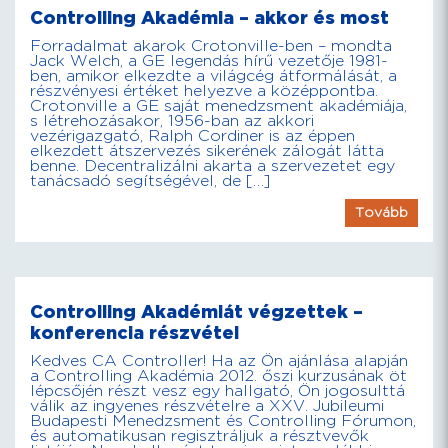
Controlling Akadémia – akkor és most
Forradalmat akarok Crotonville-ben – mondta
Jack Welch, a GE legendás hírű vezetője 1981-
ben, amikor elkezdte a világcég átformálását, a
részvényesi értéket helyezve a középpontba.
Crotonville a GE saját menedzsment akadémiája,
s létrehozásakor, 1956-ban az akkori
vezérigazgató, Ralph Cordiner is az éppen
elkezdett átszervezés sikerének zálogát látta
benne. Decentralizálni akarta a szervezetet egy
tanácsadó segítségével, de […]
Tovább
Controlling Akadémiát végzettek –
konferencia részvétel
Kedves CA Controller! Ha az Ön ajánlása alapján
a Controlling Akadémia 2012. őszi kurzusának öt
lépcsőjén részt vesz egy hallgató, Ön jogosulttá
válik az ingyenes részvételre a XXV. Jubileumi
Budapesti Menedzsment és Controlling Fórumon,
és automatikusan regisztráljuk a résztvevők