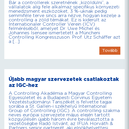
Bár a controllerek szeretnének „kizöldülni”, a
vállalatok alig fele alkalmaz specifikus környezeti
menedzsment eszközöket, 3 %-uknak pedig
semmiféle terve sincs arra nézve, hogyan kezelje a
controlling a zöld témákat. Ez is kiderült az
Internationaler Controller Verein (ICV)
felméréséből, amelyet Dr. Uwe Michel és
Johannes Isensee ismertetett a Müncheni
Controlling Kongresszuson. Prof. Utz Scháffer azt
a […]
Tovább
Újabb magyar szervezetek csatlakoztak
az IGC-hez
A Controlling Akadémia a Magyar Controlling
Egyesületet és a Budapesti Corvinus Egyetem
Vezetéstudományi Tanszékét is felvette tagjai
sorába a St. Gallen-i székhelyű International
Group of Controlling (IGC). A controlling szakma
neves európai szervezete május elején tartott
közgyűlésén újabb három évre beválasztotta a
vezetőségbe Radó Istvánt, az IFUA Horváth &
Partners senior partnerét, aki elnökhelyettesi