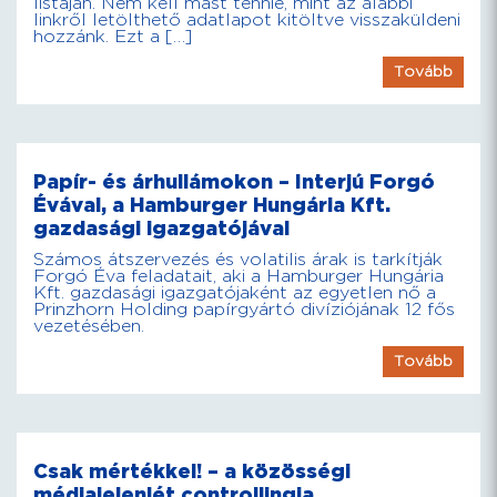
listáján. Nem kell mást tennie, mint az alábbi
linkről letölthető adatlapot kitöltve visszaküldeni
hozzánk. Ezt a […]
Tovább
Papír- és árhullámokon – Interjú Forgó
Évával, a Hamburger Hungária Kft.
gazdasági igazgatójával
Számos átszervezés és volatilis árak is tarkítják
Forgó Éva feladatait, aki a Hamburger Hungária
Kft. gazdasági igazgatójaként az egyetlen nő a
Prinzhorn Holding papírgyártó divíziójának 12 fős
vezetésében.
Tovább
Csak mértékkel! – a közösségi
médiajelenlét controllingja