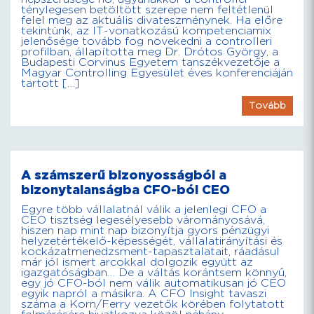
ténylegesen betöltött szerepe nem feltétlenül
felel meg az aktuális divateszménynek. Ha előre
tekintünk, az IT-vonatkozású kompetenciamix
jelenősége tovább fog növekedni a controlleri
profilban, állapította meg Dr. Drótos György, a
Budapesti Corvinus Egyetem tanszékvezetője a
Magyar Controlling Egyesület éves konferenciáján
tartott […]
Tovább
A számszerű bizonyosságból a
bizonytalanságba CFO-ból CEO
Egyre több vállalatnál válik a jelenlegi CFO a
CEO tisztség legesélyesebb várományosává,
hiszen nap mint nap bizonyítja gyors pénzügyi
helyzetértékelő-képességét, vállalatirányítási és
kockázatmenedzsment-tapasztalatait, ráadásul
már jól ismert arcokkal dolgozik együtt az
igazgatóságban… De a váltás korántsem könnyű,
egy jó CFO-ból nem válik automatikusan jó CEO
egyik napról a másikra. A CFO Insight tavaszi
száma a Korn/Ferry vezetők körében folytatott