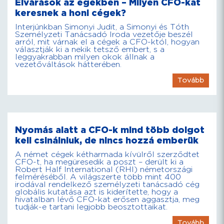
Elvárások az egekben – Milyen CFO-kat
keresnek a honi cégek?
Interjúnkban Simonyi Judit, a Simonyi és Tóth
Személyzeti Tanácsadó Iroda vezetője beszél
arról, mit várnak el a cégek a CFO-któl, hogyan
választják ki a nekik tetsző embert, s a
leggyakrabban milyen okok állnak a
vezetőváltások hátterében.
Tovább
Nyomás alatt a CFO-k mind több dolgot
kell csinálniuk, de nincs hozzá emberük
A német cégek kétharmada kívülről szerződtet
CFO-t, ha megüresedik a poszt – derült ki a
Robert Half International (RHI) németországi
felméréséből. A világszerte több mint 400
irodával rendelkező személyzeti tanácsadó cég
globális kutatása azt is kiderítette, hogy a
hivatalban lévő CFO-kat erősen aggasztja, meg
tudják-e tartani legjobb beosztottaikat.
Tovább