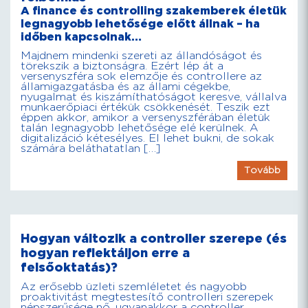
A finance és controlling szakemberek életük
legnagyobb lehetősége előtt állnak – ha
időben kapcsolnak…
Majdnem mindenki szereti az állandóságot és
törekszik a biztonságra. Ezért lép át a
versenyszféra sok elemzője és controllere az
államigazgatásba és az állami cégekbe,
nyugalmat és kiszámíthatóságot keresve, vállalva
munkaerőpiaci értékük csökkenését. Teszik ezt
éppen akkor, amikor a versenyszférában életük
talán legnagyobb lehetősége elé kerülnek. A
digitalizáció kétesélyes. El lehet bukni, de sokak
számára beláthatatlan […]
Tovább
Hogyan változik a controller szerepe (és
hogyan reflektáljon erre a
felsőoktatás)?
Az erősebb üzleti szemléletet és nagyobb
proaktivitást megtestesítő controlleri szerepek
népszerűsége nő, ugyanakkor a controller