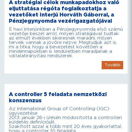
A stratégiai célok munkapadokhoz való
eljuttatása régóta foglalkoztatja a
vezetőket Interjú Horváth Gáborral, a
Pénzjegynyomda vezérigazgatójával
E havi interjúnkban a Pénzjegynyomda első számú
vezetője beszél arról, milyen stratégiával tudtak
az elmúlt években sikeresnek maradni, milyen
terveik vannak a jövőre nézve. Megtudjuk azt is,
mi a titka, hogy a bevezetést követően a
mindennapokban is lendületben maradjanak a
vállalatirányítási rendszerek.
Tovább
A controller 5 feladata nemzetközi
konszenzus
Az International Group of Controlling (IGC)
ügyvezetése
2013. január 26-i ülésén módosította a controlleri
küldetés definícióját.
Szakított azzal a több mint 20 éves gyakorlattal,
hogy a controller fő feladata