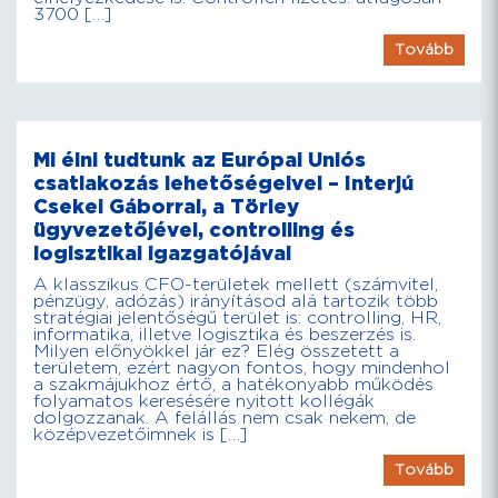
3700 […]
Tovább
Mi élni tudtunk az Európai Uniós
csatlakozás lehetőségeivel – Interjú
Csekei Gáborral, a Törley
ügyvezetőjével, controlling és
logisztikai igazgatójával
A klasszikus CFO-területek mellett (számvitel,
pénzügy, adózás) irányításod alá tartozik több
stratégiai jelentőségű terület is: controlling, HR,
informatika, illetve logisztika és beszerzés is.
Milyen előnyökkel jár ez? Elég összetett a
területem, ezért nagyon fontos, hogy mindenhol
a szakmájukhoz értő, a hatékonyabb működés
folyamatos keresésére nyitott kollégák
dolgozzanak. A felállás nem csak nekem, de
középvezetőimnek is […]
Tovább