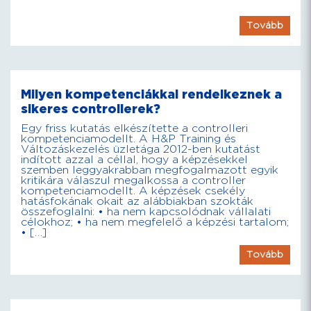
Tovább
Milyen kompetenciákkal rendelkeznek a
sikeres controllerek?
Egy friss kutatás elkészítette a controlleri
kompetenciamodellt. A H&P Training és
Változáskezelés üzletága 2012-ben kutatást
indított azzal a céllal, hogy a képzésekkel
szemben leggyakrabban megfogalmazott egyik
kritikára válaszul megalkossa a controller
kompetenciamodellt. A képzések csekély
hatásfokának okait az alábbiakban szokták
összefoglalni: • ha nem kapcsolódnak vállalati
célokhoz; • ha nem megfelelő a képzési tartalom;
• […]
Tovább