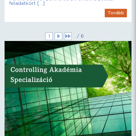
feladatkört […]
Tovább
/ 6
1