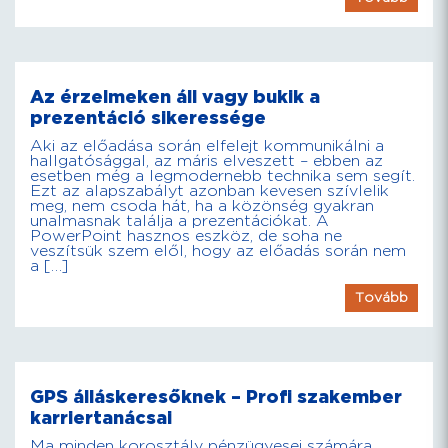
Az érzelmeken áll vagy bukik a
prezentáció sikeressége
Aki az előadása során elfelejt kommunikálni a
hallgatósággal, az máris elveszett – ebben az
esetben még a legmodernebb technika sem segít.
Ezt az alapszabályt azonban kevesen szívlelik
meg, nem csoda hát, ha a közönség gyakran
unalmasnak találja a prezentációkat. A
PowerPoint hasznos eszköz, de soha ne
veszítsük szem elől, hogy az előadás során nem
a […]
Tovább
GPS álláskeresőknek – Profi szakember
karriertanácsai
Ma minden korosztály pénzügyesei számára