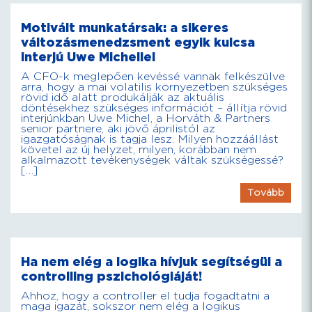
Motivált munkatársak: a sikeres
változásmenedzsment egyik kulcsa
interjú Uwe Michellel
A CFO-k meglepően kevéssé vannak felkészülve
arra, hogy a mai volatilis környezetben szükséges
rövid idő alatt produkálják az aktuális
döntésekhez szükséges információt – állítja rövid
interjúnkban Uwe Michel, a Horváth & Partners
senior partnere, aki jövő áprilistól az
igazgatóságnak is tagja lesz. Milyen hozzáállást
követel az új helyzet, milyen, korábban nem
alkalmazott tevékenységek váltak szükségessé?
[…]
Tovább
Ha nem elég a logika hívjuk segítségül a
controlling pszichológiáját!
Ahhoz, hogy a controller el tudja fogadtatni a
maga igazát, sokszor nem elég a logikus