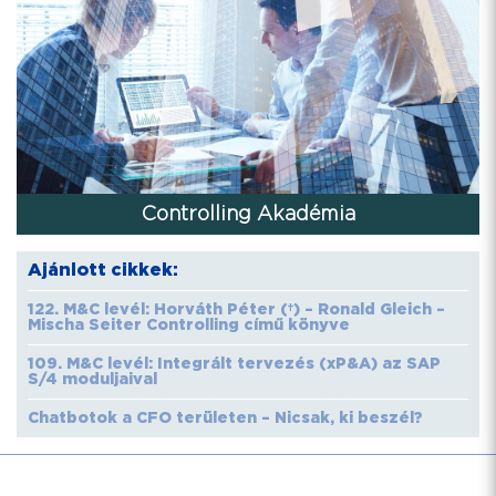
Controlling Akadémia
Ajánlott cikkek:
122. M&C levél: Horváth Péter (†) – Ronald Gleich –
Mischa Seiter Controlling című könyve
109. M&C levél: Integrált tervezés (xP&A) az SAP
S/4 moduljaival
Chatbotok a CFO területen – Nicsak, ki beszél?