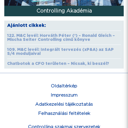
Controlling Akadémia
Ajánlott cikkek:
122. M&C levél: Horváth Péter (†) – Ronald Gleich –
Mischa Seiter Controlling című könyve
109. M&C levél: Integrált tervezés (xP&A) az SAP
S/4 moduljaival
Chatbotok a CFO területen – Nicsak, ki beszél?
Oldaltérkép
Impresszum
Adatkezelési tájékoztatás
Felhasználási feltételek
Controlling szakmai szervezetek