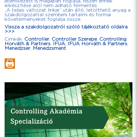
jelentkezést is magában foglalja, hiszen ennek
elkészítése alól nem adható felmentés.
„A teljes változat linkje” után álló, letölthető anyag a
szakdolgozattal szembeni tartalmi és formai
követelményeket foglalja össze.
Vissza a szakdolgozatról szóló tájékoztató oldalra
>>>
Cimkék:
Controller
,
Controller Szerepe
,
Controlling
,
Horváth & Partners
,
IFUA
,
IFUA Horváth & Partners
,
Menedzser
,
Menedzsment