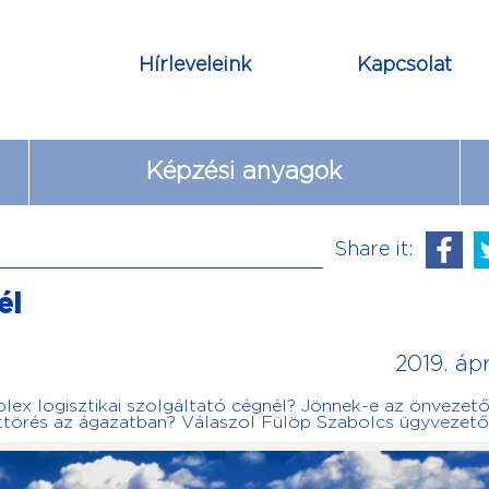
Hírleveleink
Kapcsolat
Képzési anyagok
Share it:
él
2019. ápr
ex logisztikai szolgáltató cégnél? Jönnek-e az önvezet
ttörés az ágazatban? Válaszol Fülöp Szabolcs ügyvezető