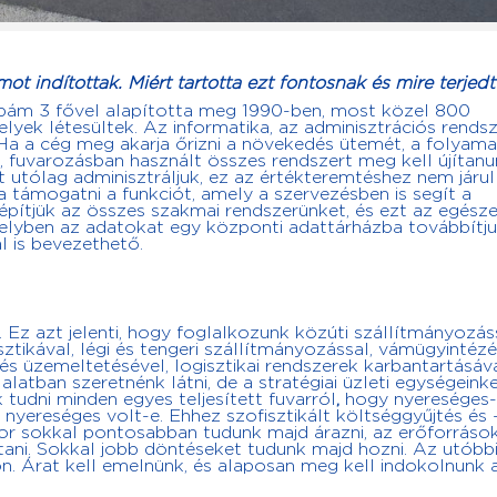
amot
indítottak. Miért tartotta ezt fontosnak és mire terjedt
pám 3 fővel alapította meg 1990-ben, most közel 800
elyek létesültek. Az informatika, az adminisztrációs rends
a a cég meg akarja őrizni a növekedés ütemét, a folyamat
n, fuvarozásban használt összes rendszert meg kell újítanu
t utólag adminisztráljuk, ez az értékteremtéshez nem járul
 támogatni a funkciót, amely a szervezésben is segít a
pítjük az összes szakmai rendszerünket, és ezt az egésze
elyben az adatokat egy központi adattárházba továbbítju
 is bevezethető.
 Ez azt jelenti, hogy foglalkozunk közúti szállítmányozás
isztikával, légi és tengeri szállítmányozással, vámügyintézé
és üzemeltetésével, logisztikai rendszerek karbantartásával
atban szeretnénk látni, de a stratégiai üzleti egységeink
k tudni minden egyes teljesített fuvarról
,
hogy nyereséges-
nyereséges volt-e. Ehhez szofisztikált költséggyűjtés és 
or sokkal pontosabban tudunk majd árazni, az erőforráso
tani. Sokkal jobb döntéseket tudunk majd hozni. Az utóbb
n. Árat kell emelnünk, és alaposan meg kell indokolnunk 