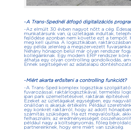
-
A Trans-Spednél átfogó
digitalizációs progr
-Az elmúlt 30 évben nagyot nőtt a cég. Édesa
munkatársunk van, új üzletágak indultak, teleph
fejlődése azonban nem követte ezt a tempót. H
meg kell újulnia. A logisztikában, raktározásba
egy példa: jelenleg a megszervezett fuvarjainka
Néhány hónapon belül már olyan rendszer fogja
kollégáinknak. Egy modern ERP rendszer köré é
áthatja egy olyan controlling gondolkodás, am
Ennek segítségével az adatalapú döntéshozatal
-
Miért akarta erősíteni a controlling funkciót?
-A Trans-Sped komplex logisztikai szolgáltató.
fuvarozással, raktárlogisztikával, termelési log
ipari park üzemeltetésével, raktárak építésével 
Ezeket az üzletágakat egységben, egy nagyvállal
önállóan is akarjuk értékelni. Például szeretnén
egy konkrét raktárról, hogy az adott hónapban 
számítás szükséges. Ha ezt megvalósítjuk, akk
felhasználni, az eredményességet összehasonlí
például nagy a költségnyomás, főleg béroldalo
partnereinknek, hogy erre miért van szükség.