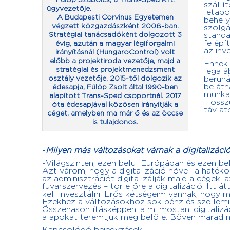
szállí
ügyvezetője.
letapo
A Budapesti Corvinus Egyetemen
behely
végzett közgazdászként 2008-ban.
szolgá
Stratégiai tanácsadóként dolgozott 3
standa
felépí
évig, azután a magyar légiforgalmi
az inv
irányításnál (HungaroControl) volt
előbb a projektiroda vezetője, majd a
Ennek 
stratégiai és projektmenedzsment
legalá
osztály vezetője. 2015-től dolgozik az
beruhá
beláth
édesapja, Fülöp Zsolt által 1990-ben
munkai
alapított Trans-Sped csoportnál. 2017
Hosszú
óta édesapjával közösen irányítják a
távlat
céget, amelyben ma már ő és az öccse
is tulajdonos.
-
Milyen más változásokat várnak a digitalizáci
-Világszinten, ezen belül Európában és ezen b
Azt várom, hogy a digitalizáció növeli a haték
az adminisztrációt digitalizálják majd a cégek, 
fuvarszervezés – tör előre a digitalizáció. It
kell invesztálni. Erős kétségeim vannak, hogy m
Ezekhez a változásokhoz sok pénz és szellemi 
Összehasonlításképpen: a mi mostani digitalizác
alapokat teremtjük meg belőle. Bőven marad még