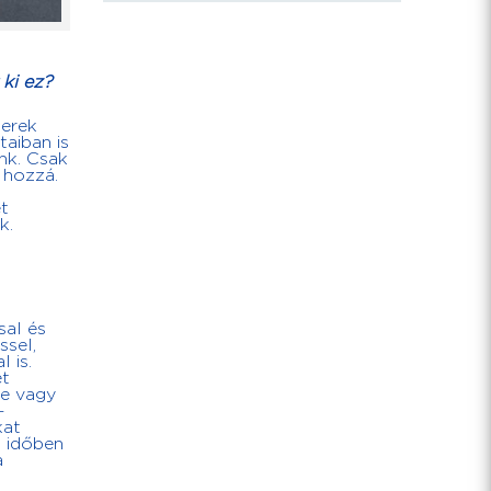
 ki ez?
zerek
aiban is
nk. Csak
 hozzá.
t
k.
sal és
ssel,
 is.
et
e vagy
–
kat
i időben
a