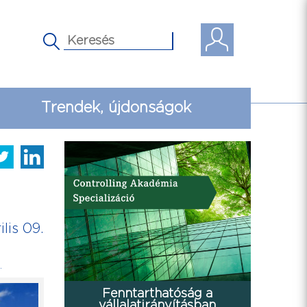
Trendek, újdonságok
ilis 09.
ő
.
Fenntarthatóság a
vállalatirányításban