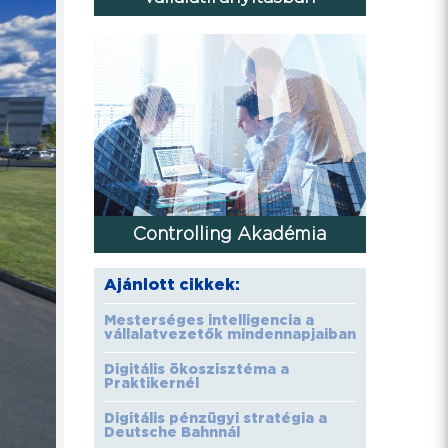
Controlling Akadémia
Ajánlott cikkek:
Mesterséges intelligencia a
vállalatvezetők mindennapjaiban
Digitális ökoszisztéma a
Praktikernél
Digitális pénzügyi stratégia a
Deutsche Bahnnál