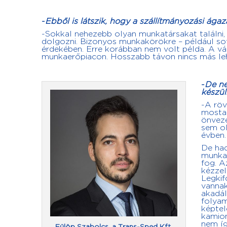
-
Ebből is látszik, hogy a szállítmányozási ág
-Sokkal nehezebb olyan munkatársakat találni,
dolgozni. Bizonyos munkakörökre – például sofő
érdekében. Erre korábban nem volt példa. A vál
munkaerőpiacon. Hosszabb távon nincs más leh
-
De ne
készül
-A röv
mostan
önveze
sem ol
évben.
De had
munkae
fog. A
kézzel
Legkif
vannak
akadál
folyam
képtel
kamion
nem íg
Fülöp Szabolcs, a Trans-Sped Kft.