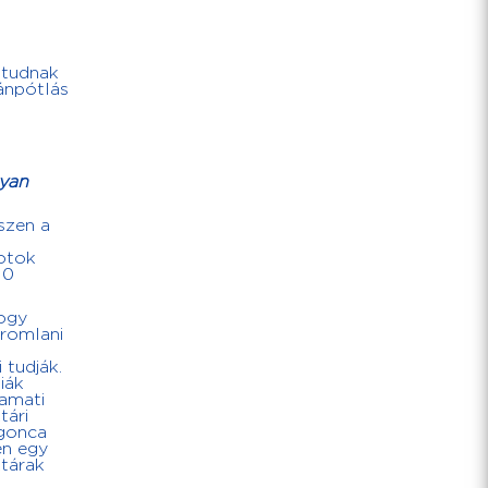
 tudnak
ánpótlás
gyan
szen a
botok
10
hogy
 romlani
 tudják.
iák
yamati
tári
rgonca
en egy
ktárak