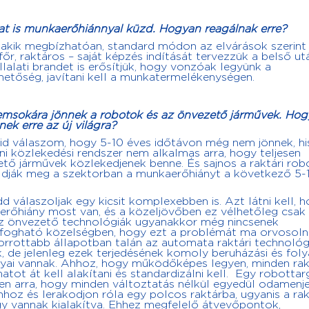
azat is munkaerőhiánnyal küzd. Hogyan reagálnak erre?
 akik megbízhatóan, standard módon az elvárások szerint
r, raktáros – saját képzés indítását tervezzük a belső ut
lalati brandet is erősítjük, hogy vonzóak legyünk a
etőség, javítani kell a munkatermelékenységen.
msokára jönnek a robotok és az önvezető járművek. Ho
nek erre az új világra?
id válaszom, hogy 5-10 éves időtávon még nem jönnek, hi
i közlekedési rendszer nem alkalmas arra, hogy teljesen
tő járművek közlekedjenek benne. És sajnos a raktári ro
dják meg a szektorban a munkaerőhiányt a következő 5-
d válaszoljak egy kicsit komplexebben is. Azt látni kell, 
rőhiány most van, és a közeljövőben ez vélhetőleg csak
z önvezető technológiák ugyanakkor még nincsenek
fogható közelségben, hogy ezt a problémát ma orvosolni
orrottabb állapotban talán az automata raktári technológ
, de jelenleg ezek terjedésének komoly beruházási és fol
yai vannak. Ahhoz, hogy működőképes legyen, minden rak
atot át kell alakítani és standardizálni kell. Egy robotta
en arra, hogy minden változtatás nélkül egyedül odamenj
hoz és lerakodjon róla egy polcos raktárba, ugyanis a ra
y vannak kialakítva. Ehhez megfelelő átvevőpontok,