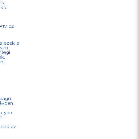
es
kül
ogy ez
s ezek a
nyen
nlegi
k.
es
ságú.
 évben
olyan
r.
csak az