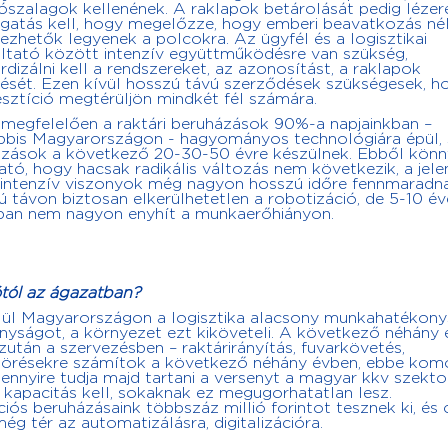
tószalagok kellenének. A raklapok betárolását pedig lézer
gatás kell, hogy megelőzze, hogy emberi beavatkozás nél
ezhetők legyenek a polcokra. Az ügyfél és a logisztikai
ltató között intenzív együttműködésre van szükség,
rdizálni kell a rendszereket, az azonosítást, a raklapok
tését. Ezen kívül hosszú távú szerződések szükségesek, h
esztíció megtérüljön mindkét fél számára.
megfelelően a raktári beruházások 90%-a napjainkban –
bbis Magyarországon - hagyományos technológiára épül, 
zások a következő 20-30-50 évre készülnek. Ebből kön
ató, hogy hacsak radikális változás nem következik, a jele
ntenzív viszonyok még nagyon hosszú időre fennmaradna
 távon biztosan elkerülhetetlen a robotizáció, de 5-10 év
ban nem nagyon enyhít a munkaerőhiányon.
ótól az ágazatban?
elül Magyarországon a logisztika alacsony munkahatékony
onyságot, a környezet ezt kiköveteli. A következő néhány
azután a szervezésben – raktárirányítás, fuvarkövetés,
t áttörésekre számítok a következő néhány évben, ebbe kom
ennyire tudja majd tartani a versenyt a magyar kkv szekto
kapacitás kell, sokaknak ez megugorhatatlan lesz.
iós beruházásaink többszáz millió forintot tesznek ki, és 
 tér az automatizálásra, digitalizációra.