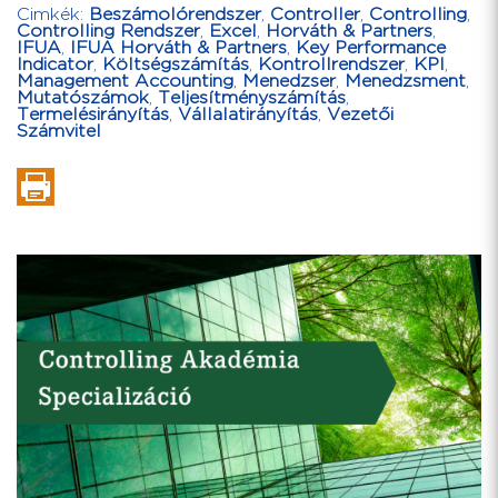
Cimkék:
Beszámolórendszer
,
Controller
,
Controlling
,
Controlling Rendszer
,
Excel
,
Horváth & Partners
,
IFUA
,
IFUA Horváth & Partners
,
Key Performance
Indicator
,
Költségszámítás
,
Kontrollrendszer
,
KPI
,
Management Accounting
,
Menedzser
,
Menedzsment
,
Mutatószámok
,
Teljesítményszámítás
,
Termelésirányítás
,
Vállalatirányítás
,
Vezetői
Számvitel