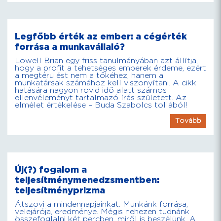
Legfőbb érték az ember: a cégérték
forrása a munkavállaló?
Lowell Brian egy friss tanulmányában azt állítja,
hogy a profit a tehetséges emberek érdeme, ezért
a megtérülést nem a tőkéhez, hanem a
munkatársak számához kell viszonyítani. A cikk
hatására nagyon rövid idő alatt számos
ellenvéleményt tartalmazó írás született. Az
elmélet értékelése – Buda Szabolcs tollából!
Tovább
Új(?) fogalom a
teljesítménymenedzsmentben:
teljesítményprizma
Átszövi a mindennapjainkat. Munkánk forrása,
velejárója, eredménye. Mégis nehezen tudnánk
összefoglalni két percben, miről is beszélünk. A