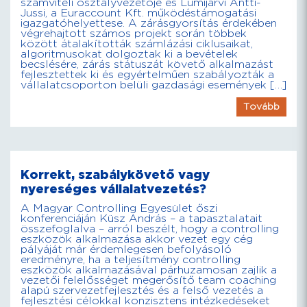
számviteli osztályvezetője és Lumijárvi Antti-
Jussi, a Euraccount Kft. működéstámogatási
igazgatóhelyettese. A zárásgyorsítás érdekében
végrehajtott számos projekt során többek
között átalakították számlázási ciklusaikat,
algoritmusokat dolgoztak ki a bevételek
becslésére, zárás státuszát követő alkalmazást
fejlesztettek ki és egyértelműen szabályozták a
vállalatcsoporton belüli gazdasági események […]
Tovább
Korrekt, szabálykövető vagy
nyereséges vállalatvezetés?
A Magyar Controlling Egyesület őszi
konferenciáján Küsz András – a tapasztalatait
összefoglalva – arról beszélt, hogy a controlling
eszközök alkalmazása akkor vezet egy cég
pályáját már érdemlegesen befolyásoló
eredményre, ha a teljesítmény controlling
eszközök alkalmazásával párhuzamosan zajlik a
vezetői felelősséget megerősítő team coaching
alapú szervezetfejlesztés és a felső vezetés a
fejlesztési célokkal konzisztens intézkedéseket