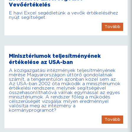
Vevőértékelés
E havi Excel segédletünk a vevők értékeléséhez
nyújt segítséget.
Tovább
Minisztériumok teljesítményének
értékelése az USA-ban
A közigazgatási intézmények teljesítményének
mérése Magyarországon úttörő gondolatnak
számít, a tengerentúlon azonban közel sem az.
Az USA-ban 2002 óta működik a minisztériumok
értékelési rendszere, melynek segítségével
összehasonlíthatóvá válnak egymással az egyes
minisztériumok. A rendszer főleg a működés
célszerűségét vizsgálja: milyen eredménnyel
valósítja meg az intézmény a
kormányprogramot?
Tovább