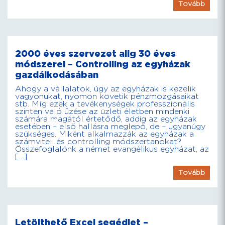
Tovább
2000 éves szervezet alig 30 éves
módszerei – Controlling az egyházak
gazdálkodásában
Ahogy a vállalatok, úgy az egyházak is kezelik
vagyonukat, nyomon követik pénzmozgásaikat
stb. Míg ezek a tevékenységek professzionális
szinten való űzése az üzleti életben mindenki
számára magától értetődő, addig az egyházak
esetében – első hallásra meglepő, de – ugyanúgy
szükséges. Miként alkalmazzák az egyházak a
számviteli és controlling módszertanokat?
Összefoglalónk a német evangélikus egyházat, az
[…]
Tovább
Letölthető Excel segédlet –