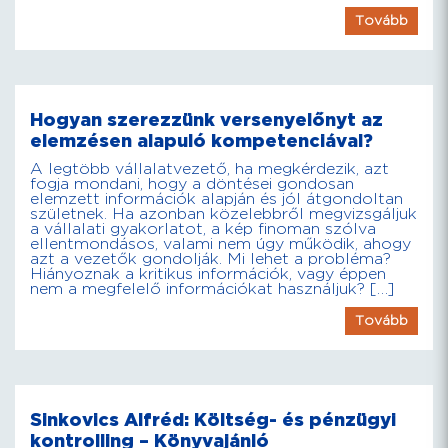
Tovább
Hogyan szerezzünk versenyelőnyt az
elemzésen alapuló kompetenciával?
A legtöbb vállalatvezető, ha megkérdezik, azt
fogja mondani, hogy a döntései gondosan
elemzett információk alapján és jól átgondoltan
születnek. Ha azonban közelebbről megvizsgáljuk
a vállalati gyakorlatot, a kép finoman szólva
ellentmondásos, valami nem úgy működik, ahogy
azt a vezetők gondolják. Mi lehet a probléma?
Hiányoznak a kritikus információk, vagy éppen
nem a megfelelő információkat használjuk? […]
Tovább
Sinkovics Alfréd: Költség- és pénzügyi
kontrolling – Könyvajánló