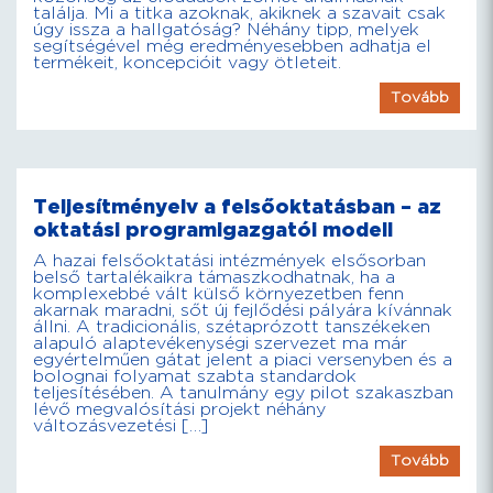
találja. Mi a titka azoknak, akiknek a szavait csak
úgy issza a hallgatóság? Néhány tipp, melyek
segítségével még eredményesebben adhatja el
termékeit, koncepcióit vagy ötleteit.
Tovább
Teljesítményelv a felsőoktatásban – az
oktatási programigazgatói modell
A hazai felsőoktatási intézmények elsősorban
belső tartalékaikra támaszkodhatnak, ha a
komplexebbé vált külső környezetben fenn
akarnak maradni, sőt új fejlődési pályára kívánnak
állni. A tradicionális, szétaprózott tanszékeken
alapuló alaptevékenységi szervezet ma már
egyértelműen gátat jelent a piaci versenyben és a
bolognai folyamat szabta standardok
teljesítésében. A tanulmány egy pilot szakaszban
lévő megvalósítási projekt néhány
változásvezetési […]
Tovább