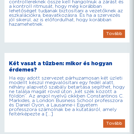
controllereknek össze kell hangolniuk a zárást és
a kontroll ritmusát, hogy még korábban
lehetőséget tudjanak biztosítani a vezetőknek az
eszkalációkra, beavatkozásra. És ha a szervezés
jól sikerül, az is előfordulhat, hogy korábban
hazamehetnek.
Tovább
Két vasat a tűzben: mikor és hogyan
érdemes?
Ha egy adott szervezet párhuzamosan két üzleti
modellt készül megvalósítani egy fedél alatt,
néhány alapvető szabály betartása segíthet, hogy
ne találja magát rövid úton „két szék között a
földön”. Az angol nyelvű cikkben Constantinos C.
Markides, a London Business School professzora
és Daniel Oyon, a Lausanne-i Egyetem
professzora számolnak be a kutatásról, amely
feltérképezte a […]
Tovább