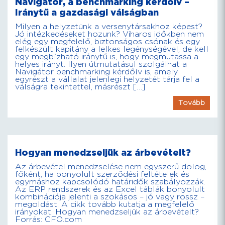
Navigátor, a benchmarking kérdőív –
Iránytű a gazdasági válságban
Milyen a helyzetünk a versenytársakhoz képest?
Jó intézkedéseket hozunk? Viharos időkben nem
elég egy megfelelő, biztonságos csónak és egy
felkészült kapitány a lelkes legénységével, de kell
egy megbízható iránytű is, hogy megmutassa a
helyes irányt. Ilyen útmutatásul szolgálhat a
Navigátor benchmarking kérdőív is, amely
egyrészt a vállalat jelenlegi helyzetét tárja fel a
válságra tekintettel, másrészt […]
Tovább
Hogyan menedzseljük az árbevételt?
Az árbevétel menedzselése nem egyszerű dolog,
főként, ha bonyolult szerződési feltételek és
egymáshoz kapcsolódó határidők szabályozzák.
Az ERP rendszerek és az Excel táblák bonyolult
kombinációja jelenti a szokásos – jó vagy rossz –
megoldást. A cikk tovább kutatja a megfelelő
irányokat. Hogyan menedzseljük az árbevételt?
Forrás: CFO.com