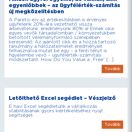
egyenlőbbek – az ügyfélérték-számítás
új megközelítésben
A Pareto-elv az értékesítésben is érvényes:
ügyfeleink 20%-ára vezethető vissza
árbevételünk, eredményünk 80%-a! Ennek oka
egyes vevők társadalomban / környezetükben
betöltött véleményformáló szerepében
keresendő. Az ajánlott cikk és a hozzá tartozó
tanulmány a hálózatelmélet eredményeit
felhasználva mutat be egy – a fenti tényt is
figyelembe vevő – ügyfélérték-számítási
módszertant. How Do You Value a „Free” […]
Tovább
Letölthető Excel segédlet – Vészjelző
E havi Excel segédletünk a vállalkozás
stabilitásának gyors kiértékeléséhez nyújt
segítséget.
Tovább