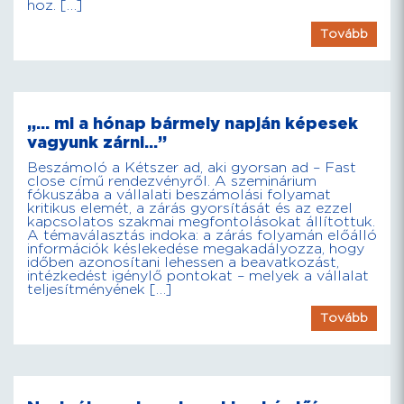
hoz. […]
Tovább
„… mi a hónap bármely napján képesek
vagyunk zárni…”
Beszámoló a Kétszer ad, aki gyorsan ad – Fast
close című rendezvényről. A szeminárium
fókuszába a vállalati beszámolási folyamat
kritikus elemét, a zárás gyorsítását és az ezzel
kapcsolatos szakmai megfontolásokat állítottuk.
A témaválasztás indoka: a zárás folyamán előálló
információk késlekedése megakadályozza, hogy
időben azonosítani lehessen a beavatkozást,
intézkedést igénylő pontokat – melyek a vállalat
teljesítményének […]
Tovább