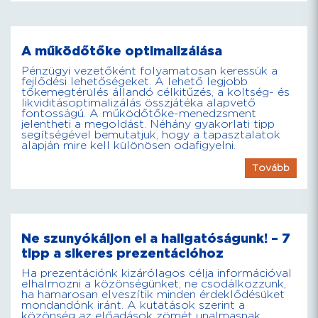
A működőtőke optimalizálása
Pénzügyi vezetőként folyamatosan keressük a
fejlődési lehetőségeket. A lehető legjobb
tőkemegtérülés állandó célkitűzés, a költség- és
likviditásoptimalizálás összjátéka alapvető
fontosságú. A működőtőke-menedzsment
jelentheti a megoldást. Néhány gyakorlati tipp
segítségével bemutatjuk, hogy a tapasztalatok
alapján mire kell különösen odafigyelni.
Tovább
Ne szunyókáljon el a hallgatóságunk! – 7
tipp a sikeres prezentációhoz
Ha prezentációnk kizárólagos célja információval
elhalmozni a közönségünket, ne csodálkozzunk,
ha hamarosan elveszítik minden érdeklődésüket
mondandónk iránt. A kutatások szerint a
közönség az előadások zömét unalmasnak