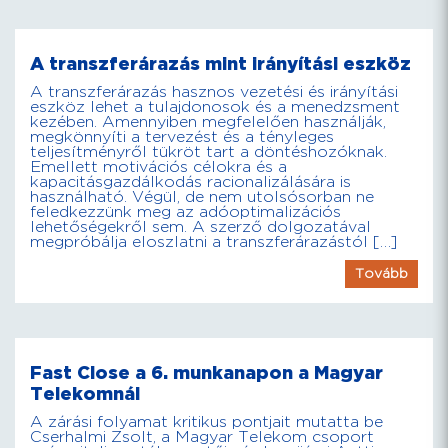
A transzferárazás mint irányítási eszköz
A transzferárazás hasznos vezetési és irányítási
eszköz lehet a tulajdonosok és a menedzsment
kezében. Amennyiben megfelelően használják,
megkönnyíti a tervezést és a tényleges
teljesítményről tükröt tart a döntéshozóknak.
Emellett motivációs célokra és a
kapacitásgazdálkodás racionalizálására is
használható. Végül, de nem utolsósorban ne
feledkezzünk meg az adóoptimalizációs
lehetőségekről sem. A szerző dolgozatával
megpróbálja eloszlatni a transzferárazástól […]
Tovább
Fast Close a 6. munkanapon a Magyar
Telekomnál
A zárási folyamat kritikus pontjait mutatta be
Cserhalmi Zsolt, a Magyar Telekom csoport