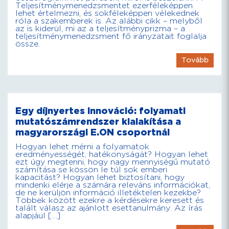
Teljesítménymenedzsmentet ezerféleképpen
lehet értelmezni, és sokféleképpen vélekednek
róla a szakemberek is. Az alábbi cikk – melyből
az is kiderül, mi az a teljesítményprizma – a
teljesítménymenedzsment fő irányzatait foglalja
össze.
Tovább
Egy díjnyertes innováció: folyamati
mutatószámrendszer kialakítása a
magyarországi E.ON csoportnál
Hogyan lehet mérni a folyamatok
eredményességét, hatékonyságát? Hogyan lehet
ezt úgy megtenni, hogy nagy mennyiségű mutató
számítása se kössön le túl sok emberi
kapacitást? Hogyan lehet biztosítani, hogy
mindenki elérje a számára releváns információkat,
de ne kerüljön információ illetéktelen kezekbe?
Többek között ezekre a kérdésekre keresett és
talált válasz az ajánlott esettanulmány. Az írás
alapjául […]