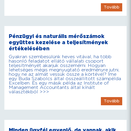
Tovább
Pénzügyi és naturális mérőszámok
együttes kezelése a teljesítmények
értékelésében
Gyakran szembesülünk heves vitával, ha több
hasonló feladatot ellátó vállalati csoport
teljesítményét akarjuk összemérni. Hogyan
lehetséges mégis megnyugtató eredményre jutni,
hogy ne az almát vessük össze a körtével? Íme
egy Buda Szabolcs által összeállított számpélda
Excelben. És egy másik példa az Institute of
Management Accountants által kínált
választékból >>>
Tovább
Minden ügyfél egyenlő, de vannak, akik