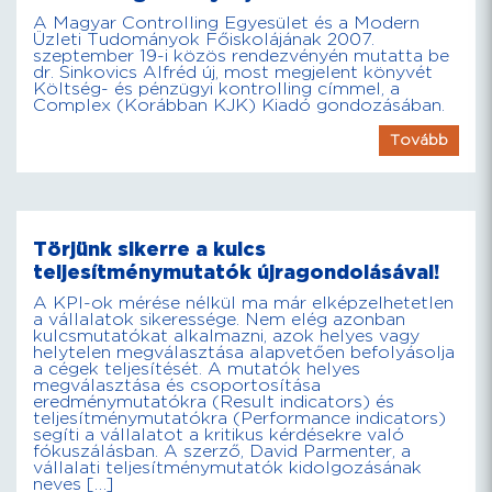
A Magyar Controlling Egyesület és a Modern
Üzleti Tudományok Főiskolájának 2007.
szeptember 19-i közös rendezvényén mutatta be
dr. Sinkovics Alfréd új, most megjelent könyvét
Költség- és pénzügyi kontrolling címmel, a
Complex (Korábban KJK) Kiadó gondozásában.
Tovább
Törjünk sikerre a kulcs
teljesítménymutatók újragondolásával!
A KPI-ok mérése nélkül ma már elképzelhetetlen
a vállalatok sikeressége. Nem elég azonban
kulcsmutatókat alkalmazni, azok helyes vagy
helytelen megválasztása alapvetően befolyásolja
a cégek teljesítését. A mutatók helyes
megválasztása és csoportosítása
eredménymutatókra (Result indicators) és
teljesítménymutatókra (Performance indicators)
segíti a vállalatot a kritikus kérdésekre való
fókuszálásban. A szerző, David Parmenter, a
vállalati teljesítménymutatók kidolgozásának
neves […]