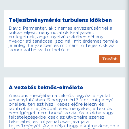
Teljesítménymérés turbulens időkben
David Parmenter, akit nemes egyszerűséggel a
kulcs-teljesítménymutatók királyaként
emlegetnek, angol nyelvű cikkében néhány
gyakorlati tanáccsal szolgál, mit érdemes tenni a
jelenlegi helyzetben és mit nem. A teljes cikk az
ikonra kattintva tölthető le.
Tovább
A vezetés teknős-elmélete
Aesopus meséjében a teknős legyőzi a nyulat
versenyfutásban. S hogy miért? Mert míg a nyúl
önelégülten azt hiszi, képes előre jelezni és
kontrollálni a jövőbeli eredményeket, a teknős
nem ígérget, nem bocsátkozik jóslatokba vagy
feltételezésekbe, csak az útvonalra szegezi
tekintetét, és folyamatosan javítja a
teljesítményét. Az a célja, hogy alkalmazkodjon a