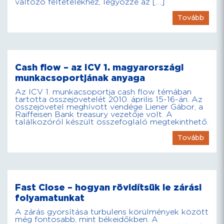
változó feltételekhez, legyőzze az […]
Tovább
Cash flow – az ICV 1. magyarországi
munkacsoportjának anyaga
Az ICV 1. munkacsoportja cash flow témában
tartotta összejövetelét 2010. április 15-16-án. Az
összejövetel meghívott vendége Liener Gábor, a
Raiffeisen Bank treasury vezetője volt. A
találkozóról készült összefoglaló megtekinthető.
Tovább
Fast Close – hogyan rövidítsük le zárási
folyamatunkat
A zárás gyorsítása turbulens körülmények között
még fontosabb, mint békeidőkben. A