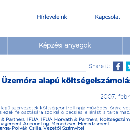
Hírleveleink
Kapcsolat
Képzési anyagok
Share it:
– Üzemóra alapú költségelszámolá
2007. febr
llegű szervezetek költségcontrollingja működési órára vet
 ezek felosztására szolgáló becslési eljárást is tartalmaz.
 & Partners
,
IFUA
,
IFUA Horváth & Partners
,
Költségszám
nagement Accounting
,
Menedzser
,
Menedzsment
,
arga-Polyák Csilla
,
Vezetői Számvitel