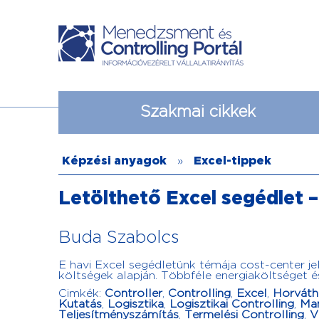
Szakmai cikkek
Képzési anyagok
»
Excel-tippek
Letölthető Excel segédlet 
Buda Szabolcs
E havi Excel segédletünk témája cost-center je
költségek alapján. Többféle energiaköltséget és
Cimkék:
Controller
,
Controlling
,
Excel
,
Horváth
Kutatás
,
Logisztika
,
Logisztikai Controlling
,
Ma
Teljesítményszámítás
,
Termelési Controlling
,
V