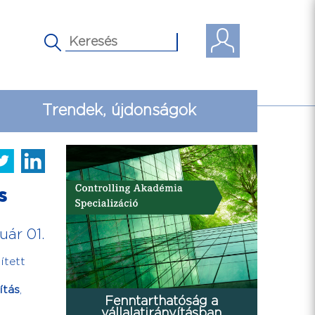
Trendek, újdonságok
s
uár 01.
ített
ítás
,
Fenntarthatóság a
vállalatirányításban