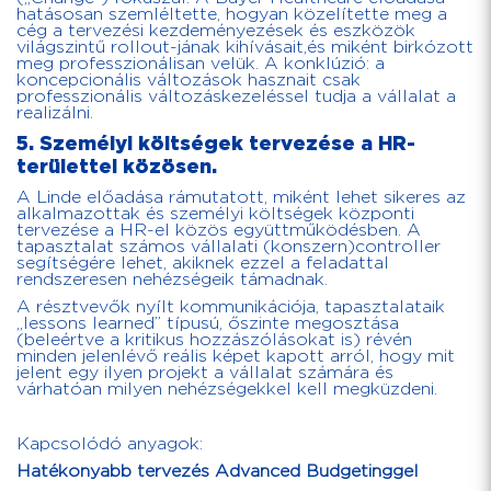
hatásosan szemléltette, hogyan közelítette meg a
cég a tervezési kezdeményezések és eszközök
világszintű rollout-jának kihívásait,és miként birkózott
meg professzionálisan velük. A konklúzió: a
koncepcionális változások hasznait csak
professzionális változáskezeléssel tudja a vállalat a
realizálni.
5. Személyi költségek tervezése a HR-
területtel közösen.
A Linde előadása rámutatott, miként lehet sikeres az
alkalmazottak és személyi költségek központi
tervezése a HR-el közös együttműködésben. A
tapasztalat számos vállalati (konszern)controller
segítségére lehet, akiknek ezzel a feladattal
rendszeresen nehézségeik támadnak.
A résztvevők nyílt kommunikációja, tapasztalataik
„lessons learned” típusú, őszinte megosztása
(beleértve a kritikus hozzászólásokat is) révén
minden jelenlévő reális képet kapott arról, hogy mit
jelent egy ilyen projekt a vállalat számára és
várhatóan milyen nehézségekkel kell megküzdeni.
Kapcsolódó anyagok:
Hatékonyabb tervezés Advanced Budgetinggel