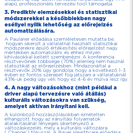
alapú, professzionális tervezési tool támogatja.
3. Prediktív elemzésekkel és statisztikai
módszerekkel a későbbiekben nagy
eséllyel nyílik lehetőség az előrejelzés
automatizálására.
A Paulaner előadása szemléletesen mutatta be,
hogyan sikerült a vállalatnál használt statisztikai
módszerekre épülő értékesítési előrejelzést nagy
mértékben automatizálni, és ehhez milyen
kihívásokkal kellett szembenézni. A konferencia
résztvevőinek többsége (70%) jelenleg nem használ
statisztikát az előrejelzésben. Mindazonáltal a
résztvevők 20% úgy gondolja, hogy a következő 1-3
évben ez fontos szerepet fog játszani a vállalatuknál.
43%-uk pedig úgy véli, hogy ez 4-6 év múlva lesz így.
4. A nagy változásokhoz (mint például a
driver alapú tervezésre való átállás)
kulturális változásokra van szükség,
amelyet aktívan irányítani kell.
A különböző hozzászólásokban ismételten
elhangzott, hogy az irányítási folyamatok
átalakításánál lényeges sikertényező a
változáskezelés, mely a kulturális változásra
(„Change”) fókuszál. A Bayer Healthcare előadása