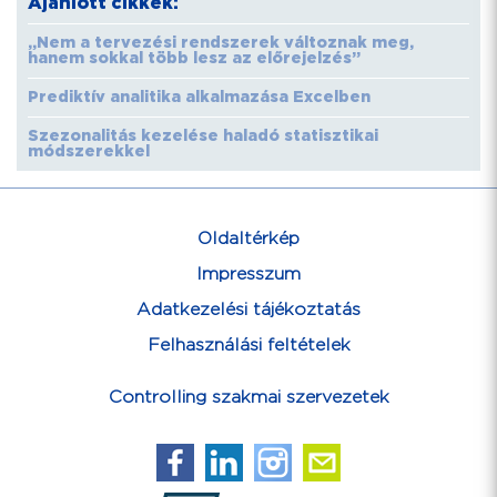
Ajánlott cikkek:
„Nem a tervezési rendszerek változnak meg,
hanem sokkal több lesz az előrejelzés”
Prediktív analitika alkalmazása Excelben
Szezonalitás kezelése haladó statisztikai
módszerekkel
Oldaltérkép
Impresszum
Adatkezelési tájékoztatás
Felhasználási feltételek
Controlling szakmai szervezetek