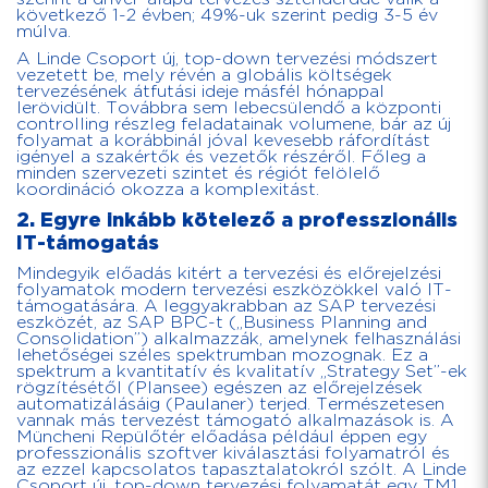
következő 1-2 évben; 49%-uk szerint pedig 3-5 év
múlva.
A Linde Csoport új, top-down tervezési módszert
vezetett be, mely révén a globális költségek
tervezésének átfutási ideje másfél hónappal
lerövidült. Továbbra sem lebecsülendő a központi
controlling részleg feladatainak volumene, bár az új
folyamat a korábbinál jóval kevesebb ráfordítást
igényel a szakértők és vezetők részéről. Főleg a
minden szervezeti szintet és régiót felölelő
koordináció okozza a komplexitást.
2. Egyre inkább kötelező a professzionális
IT-támogatás
Mindegyik előadás kitért a tervezési és előrejelzési
folyamatok modern tervezési eszközökkel való IT-
támogatására. A leggyakrabban az SAP tervezési
eszközét, az SAP BPC-t („Business Planning and
Consolidation”) alkalmazzák, amelynek felhasználási
lehetőségei széles spektrumban mozognak. Ez a
spektrum a kvantitatív és kvalitatív „Strategy Set”-ek
rögzítésétől (Plansee) egészen az előrejelzések
automatizálásáig (Paulaner) terjed. Természetesen
vannak más tervezést támogató alkalmazások is. A
Müncheni Repülőtér előadása például éppen egy
professzionális szoftver kiválasztási folyamatról és
az ezzel kapcsolatos tapasztalatokról szólt. A Linde
Csoport új, top-down tervezési folyamatát egy TM1