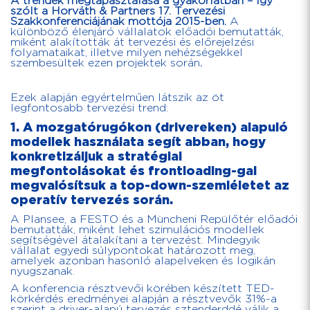
A trendek megtapasztalása a gyakorlatban – így
szólt a Horváth & Partners 17. Tervezési
Szakkonferenciájának mottója 2015-ben.
A
különböző élenjáró vállalatok előadói bemutatták,
miként alakították át tervezési és előrejelzési
folyamataikat, illetve milyen nehézségekkel
szembesültek ezen projektek során
.
Ezek alapján egyértelműen látszik az öt
legfontosabb tervezési trend:
1. A mozgatórugókon (drivereken) alapuló
modellek használata segít abban, hogy
konkretizáljuk a
stratégiai
megfontolásokat és frontloading-gal
megvalósítsuk a top-down-szemléletet az
operatív tervezés során.
A Plansee, a FESTO és a Müncheni Repülőtér előadói
bemutatták, miként lehet szimulációs modellek
segítségével átalakítani a tervezést. Mindegyik
vállalat egyedi súlypontokat határozott meg,
amelyek azonban hasonló alapelveken és logikán
nyugszanak.
A konferencia résztvevői körében készített TED-
körkérdés eredményei alapján a résztvevők 31%-a
szerint a driver-alapú tervezés sztenderddé válik a